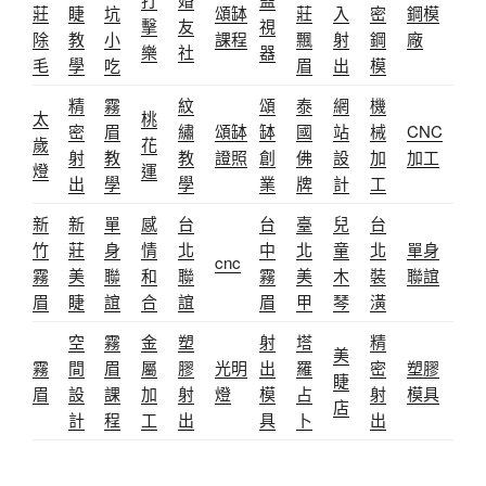
莊
睫
坑
頌缽
莊
入
密
鋼模
擊
友
視
除
教
小
課程
飄
射
鋼
廠
樂
社
器
毛
學
吃
眉
出
模
精
霧
紋
頌
泰
網
機
太
桃
密
眉
繡
頌缽
缽
國
站
械
CNC
歲
花
射
教
教
證照
創
佛
設
加
加工
燈
運
出
學
學
業
牌
計
工
新
新
單
感
台
台
臺
兒
台
竹
莊
身
情
北
中
北
童
北
單身
cnc
霧
美
聯
和
聯
霧
美
木
裝
聯誼
眉
睫
誼
合
誼
眉
甲
琴
潢
空
霧
金
塑
射
塔
精
美
霧
間
眉
屬
膠
光明
出
羅
密
塑膠
睫
眉
設
課
加
射
燈
模
占
射
模具
店
計
程
工
出
具
卜
出