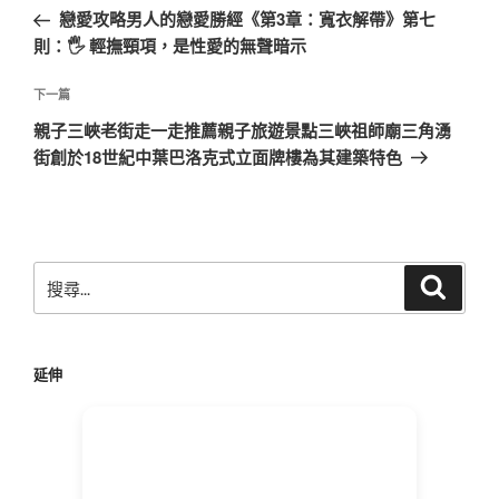
章
一
戀愛攻略男人的戀愛勝經《第3章：寬衣解帶》第七
導
篇
則：🖐 輕撫頸項，是性愛的無聲暗示
覽
文
章
下
下一篇
一
親子三峽老街走一走推薦親子旅遊景點三峽祖師廟三角湧
篇
街創於18世紀中葉巴洛克式立面牌樓為其建築特色
文
章
搜
搜
尋
尋
關
鍵
延伸
字: