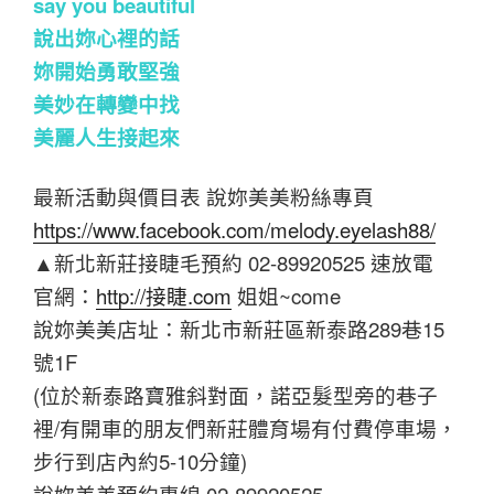
say you beautiful
說出妳心裡的話
妳開始勇敢堅強
美妙在轉變中找
美麗人生接起來
最新活動與價目表 說妳美美粉絲專頁
https://www.facebook.com/melody.eyelash88/
▲新北新莊接睫毛預約 02-89920525 速放電
官網：
http://接睫.com
姐姐~come
說妳美美店址：新北市新莊區新泰路289巷15
號1F
(位於新泰路寶雅斜對面，諾亞髮型旁的巷子
裡/有開車的朋友們新莊體育場有付費停車場，
步行到店內約5-10分鐘)
說妳美美預約專線 02-89920525