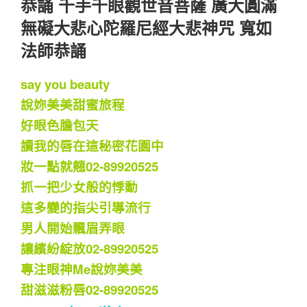
恭誦 千手千眼觀世音菩薩 廣大圓滿
無礙大悲心陀羅尼經大悲神咒 寬如
法師恭誦
say you beauty
說妳美美甜蜜旅程
好眼色膽包天
讀我的唇在這秘密花園中
妝一點就翹02-89920525
抓一把少女般的悸動
這多變的指尖引導流行
男人開始飄眉弄眼
讓繽紛綻放02-89920525
專注眼神Me說妳美美
甜滋滋粉唇02-89920525