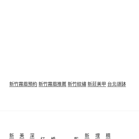
新竹霧眉預約
新竹霧眉推薦
新竹紋繡
新莊美甲
台北頌缽
新
美
深
新
埋
精
打
婚
監