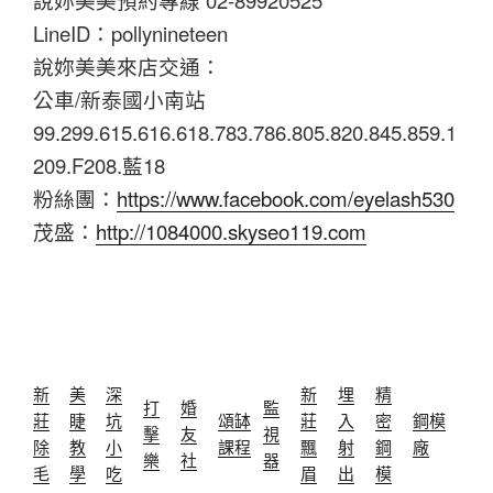
LineID：pollynineteen
說妳美美來店交通：
公車/新泰國小南站
99.299.615.616.618.783.786.805.820.845.859.1
209.F208.藍18
粉絲團：
https://www.facebook.com/eyelash530
茂盛：
http://1084000.skyseo119.com
新
美
深
新
埋
精
打
婚
監
莊
睫
坑
頌缽
莊
入
密
鋼模
擊
友
視
除
教
小
課程
飄
射
鋼
廠
樂
社
器
毛
學
吃
眉
出
模