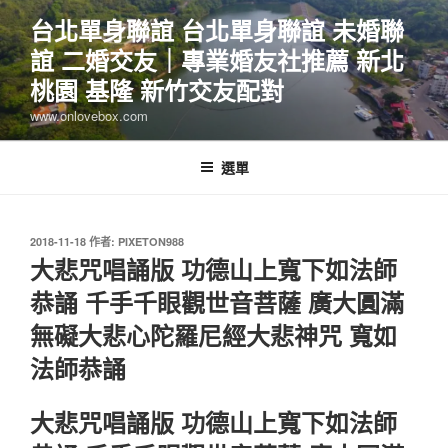
跳
台北單身聯誼 台北單身聯誼 未婚聯
至
誼 二婚交友｜專業婚友社推薦 新北
主
要
桃園 基隆 新竹交友配對
內
www.onlovebox.com
容
選單
發
2018-11-18
作者:
PIXETON988
佈
大悲咒唱誦版 功德山上寬下如法師
於
恭誦 千手千眼觀世音菩薩 廣大圓滿
無礙大悲心陀羅尼經大悲神咒 寬如
法師恭誦
大悲咒唱誦版 功德山上寬下如法師