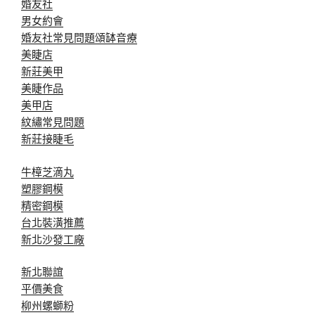
婚友社
男女約會
婚友社常見問題
頌缽音療
美睫店
新莊美甲
美睫作品
美甲店
紋繡常見問題
新莊接睫毛
牛樟芝滴丸
塑膠鋼模
精密鋼模
台北裝潢推薦
新北沙發工廠
新北聯誼
平價美食
柳州螺螄粉