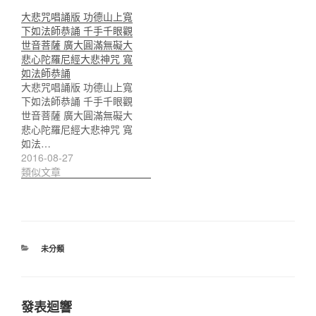
大悲咒唱誦版 功德山上寬
下如法師恭誦 千手千眼觀
世音菩薩 廣大圓滿無礙大
悲心陀羅尼經大悲神咒 寬
如法師恭誦
大悲咒唱誦版 功德山上寬
下如法師恭誦 千手千眼觀
世音菩薩 廣大圓滿無礙大
悲心陀羅尼經大悲神咒 寬
如法…
2016-08-27
類似文章
分
未分類
類
發表迴響