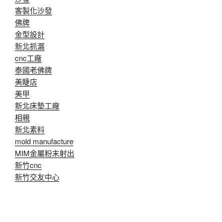
客製化沙發
佛牌
金型設計
新北抓漏
cnc工廠
泰國老佛牌
美睫店
美甲
新北床墊工廠
相親
新北素料
mold manufacture
MIM金屬粉末射出
新竹cnc
新竹交友中心