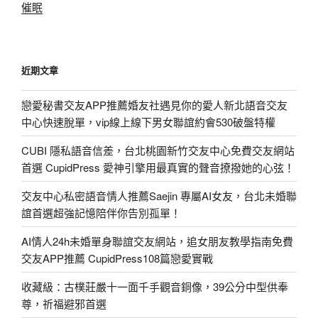
催眠
近期文章
戀愛秘書交友APP推薦婚友社遇見你的愛人新北語音交友
中心快速脫單，vip線上線下男女聯誼約會530破盤特權
CUBI 隱私語音信差，台北桃園新竹交友中心免費交友網站
首選 CupidPress 愛神引擎用最真實的聲音撩撥她的心弦！
交友中心私密語音情人推薦Saejin 專屬AI女友，台北未婚聯
誼首選超強記憶陪伴你告別孤單！
AI情人24h未婚單身聯誼交友網站，追女朋友教學指南免費
交友APP推薦 CupidPress108篇戀愛實戰
收藏級：古樸莊嚴十一面千手觀音銅像，39公分中型供奉
尊，祈福避邪首選