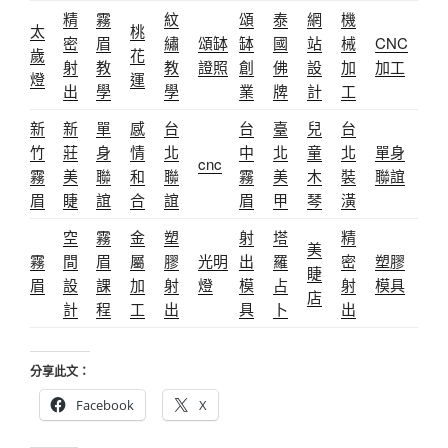
精
霧
紋
頌
泰
網
機
太
桃
密
眉
繡
頌缽
缽
國
站
械
CNC
歲
花
射
教
教
證照
創
佛
設
加
加工
燈
運
出
學
學
業
牌
計
工
新
新
單
感
台
台
臺
兒
台
竹
莊
身
情
北
中
北
童
北
單身
cnc
霧
美
聯
和
聯
霧
美
木
裝
聯誼
眉
睫
誼
合
誼
眉
甲
琴
潢
空
霧
金
塑
射
塔
精
美
霧
間
眉
屬
膠
光明
出
羅
密
塑膠
睫
眉
設
課
加
射
燈
模
占
射
模具
店
計
程
工
出
具
卜
出
分享此文：
Facebook
X