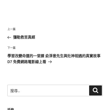
文
上
上一篇
章
一
彌勒救苦真經
導
篇
覽
文
下
下一篇
章
一
學習改變命運的一堂課 俞淨意先生與灶神相遇的真實故事
篇
D7 免費網路電影線上看
文
章
搜
搜
尋
尋
關
鍵
延伸