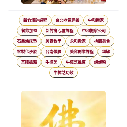
新竹頌缽課程
台北冷氣保養
中和搬家
餐飲加盟
新竹身心靈課程
中和搬家公司
石墨烯床墊
美容教學
永和搬家
桃園美食
客製化沙發
台南做臉
美容創業課程
頌缽
基隆抓漏
牛樟芝
牛樟芝推薦
螺螄粉
牛樟芝功效