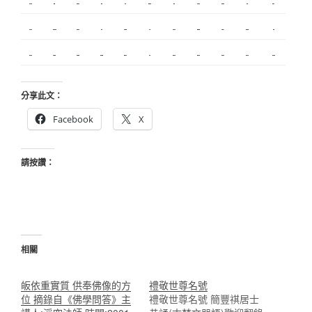
內湖飄眉
R1
模具開發
冷氣
營造
台北美睫
冷凍
優良搬家
甲級營造
保全
娃娃機
搬家服務
新莊接睫毛
中和搬家
繡眉
搬家公司
監控
飄眉推薦
金屬埋入
精密沖壓
空間設計
釣竿
契約搬家
精密模具
室內設計
空間設計
合法搬家
霧眉
美甲教學
台北飄眉
新竹植睫
美睫教學
美睫考照
分享此文：
Facebook
X
請按讚：
相關
皈依重實質 供奉佛像的方
禮敬世尊名號
位 摘錄自《佛學問答》主
禮敬世尊名號 簡豐祺居士