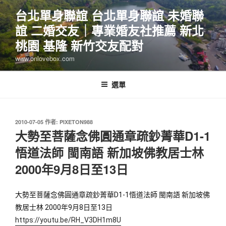
跳
台北單身聯誼 台北單身聯誼 未婚聯
至
誼 二婚交友｜專業婚友社推薦 新北
主
要
桃園 基隆 新竹交友配對
內
www.onlovebox.com
容
選單
發
2010-07-05
作者:
PIXETON988
佈
大勢至菩薩念佛圓通章疏鈔菁華D1-1
於
悟道法師 閩南語 新加坡佛教居士林
2000年9月8日至13日
大勢至菩薩念佛圓通章疏鈔菁華D1-1悟道法師 閩南語 新加坡佛
教居士林 2000年9月8日至13日 
https://youtu.be/RH_V3DH1m8U