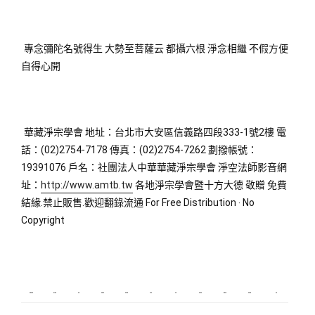
專念彌陀名號得生 大勢至菩薩云 都攝六根 淨念相繼 不假方便 
自得心開
華藏淨宗學會 地址：台北市大安區信義路四段333-1號2樓 電
話：(02)2754-7178 傳真：(02)2754-7262 劃撥帳號：
19391076 戶名：社團法人中華華藏淨宗學會 淨空法師影音網
址：
http://www.amtb.tw
 各地淨宗學會暨十方大德 敬贈 免費
結緣.禁止販售.歡迎翻錄流通 For Free Distribution ‧ No 
Copyright
新莊植睫毛
板橋美睫
攝影
新北搬家
塑膠射出
監視器
飄眉
桃園搬家
台北搬家
塑膠模具
搬家