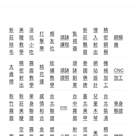
新
美
深
新
埋
精
打
婚
監
莊
睫
坑
頌缽
莊
入
密
鋼模
擊
友
視
除
教
小
課程
飄
射
鋼
廠
樂
社
器
毛
學
吃
眉
出
模
精
霧
紋
頌
泰
網
機
太
桃
密
眉
繡
頌缽
缽
國
站
械
CNC
歲
花
射
教
教
證照
創
佛
設
加
加工
燈
運
出
學
學
業
牌
計
工
新
新
單
感
台
台
臺
兒
台
竹
莊
身
情
北
中
北
童
北
單身
cnc
霧
美
聯
和
聯
霧
美
木
裝
聯誼
眉
睫
誼
合
誼
眉
甲
琴
潢
空
霧
金
塑
射
塔
精
美