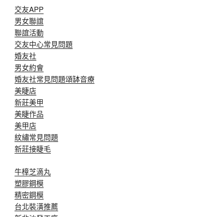
交友APP
男女聯誼
聯誼活動
交友中心常見問題
婚友社
男女約會
婚友社常見問題
頌缽音療
美睫店
新莊美甲
美睫作品
美甲店
紋繡常見問題
新莊接睫毛
牛樟芝滴丸
塑膠鋼模
精密鋼模
台北裝潢推薦