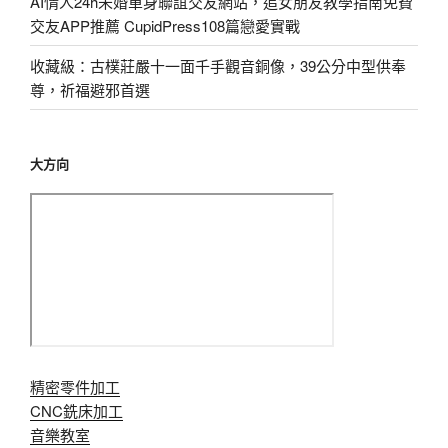
AI情人24h未婚單身聯誼交友網站，追女朋友教學指南免費
交友APP推薦 CupidPress108篇戀愛實戰
收藏級：古樸莊嚴十一面千手觀音銅像，39公分中型供奉
尊，祈福避邪首選
大方向
精密零件加工
CNC銑床加工
音樂教室