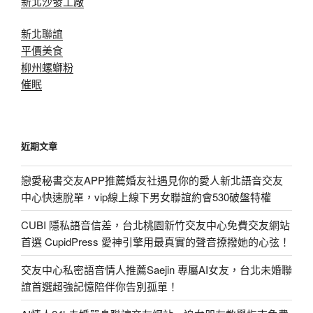
新北沙發工廠
新北聯誼
平價美食
柳州螺螄粉
催眠
近期文章
戀愛秘書交友APP推薦婚友社遇見你的愛人新北語音交友
中心快速脫單，vip線上線下男女聯誼約會530破盤特權
CUBI 隱私語音信差，台北桃園新竹交友中心免費交友網站
首選 CupidPress 愛神引擎用最真實的聲音撩撥她的心弦！
交友中心私密語音情人推薦Saejin 專屬AI女友，台北未婚聯
誼首選超強記憶陪伴你告別孤單！