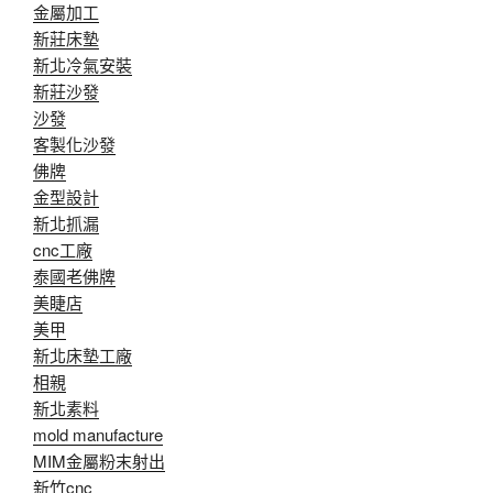
金屬加工
新莊床墊
新北冷氣安裝
新莊沙發
沙發
客製化沙發
佛牌
金型設計
新北抓漏
cnc工廠
泰國老佛牌
美睫店
美甲
新北床墊工廠
相親
新北素料
mold manufacture
MIM金屬粉末射出
新竹cnc