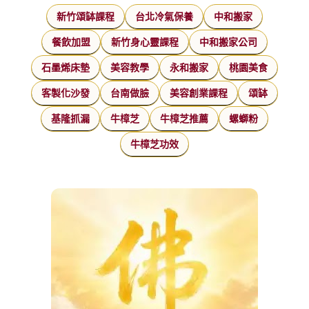
新竹頌缽課程
台北冷氣保養
中和搬家
餐飲加盟
新竹身心靈課程
中和搬家公司
石墨烯床墊
美容教學
永和搬家
桃園美食
客製化沙發
台南做臉
美容創業課程
頌缽
基隆抓漏
牛樟芝
牛樟芝推薦
螺螄粉
牛樟芝功效