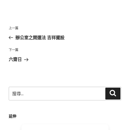
文
上
上一篇
章
一
辦公室之開運法 吉祥擺設
導
篇
覽
文
下
下一篇
章
一
六齋日
篇
文
章
搜
搜
尋
尋
關
鍵
延伸
字: