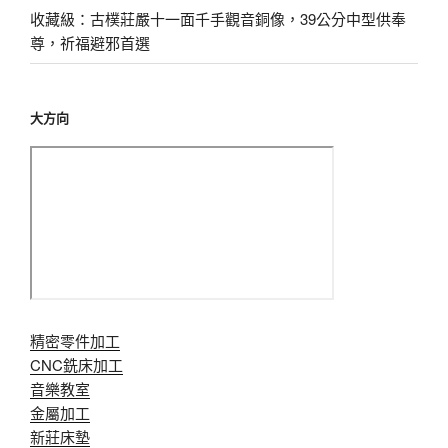
收藏級：古樸莊嚴十一面千手觀音銅像，39公分中型供奉
尊，祈福避邪首選
大方向
精密零件加工
CNC銑床加工
音樂教室
金屬加工
新莊床墊