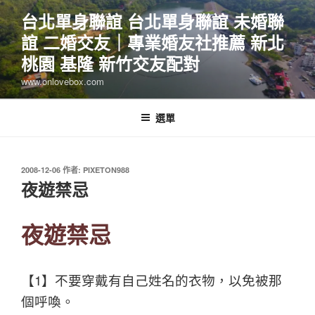
跳
台北單身聯誼 台北單身聯誼 未婚聯
至
誼 二婚交友｜專業婚友社推薦 新北
主
要
桃園 基隆 新竹交友配對
內
www.onlovebox.com
容
選單
發
2008-12-06
作者:
PIXETON988
佈
夜遊禁忌
於
夜遊禁忌
【1】不要穿戴有自己姓名的衣物，以免被那
個呼喚。