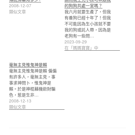
2008-12-07
的狗狗共處一室嗎？
類似文章
我六月就要生產了，但我
有養狗已經十年了！但我
不可能因為生小孩就不要
我的狗或託人帶，因為是
老狗有一些問…
2023-09-29
在「媽媽寶寶」中
毫無主見惟鬼神是賴
毫無主見惟鬼神是賴 偏偏
有許多人，毫無主見，事
事求神問卜，惟鬼神是
賴。於是神棍藉機歛財騙
色，惹是生非…
2008-12-13
類似文章