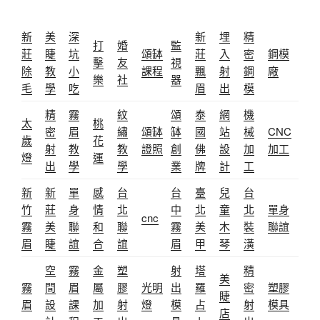
新
美
深
新
埋
精
打
婚
監
莊
睫
坑
頌缽
莊
入
密
鋼模
擊
友
視
除
教
小
課程
飄
射
鋼
廠
樂
社
器
毛
學
吃
眉
出
模
精
霧
紋
頌
泰
網
機
太
桃
密
眉
繡
頌缽
缽
國
站
械
CNC
歲
花
射
教
教
證照
創
佛
設
加
加工
燈
運
出
學
學
業
牌
計
工
新
新
單
感
台
台
臺
兒
台
竹
莊
身
情
北
中
北
童
北
單身
cnc
霧
美
聯
和
聯
霧
美
木
裝
聯誼
眉
睫
誼
合
誼
眉
甲
琴
潢
空
霧
金
塑
射
塔
精
美
霧
間
眉
屬
膠
光明
出
羅
密
塑膠
睫
眉
設
課
加
射
燈
模
占
射
模具
店