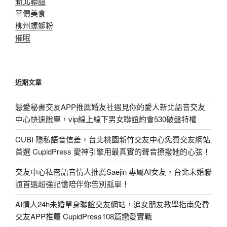
新北聯誼
平價美食
柳州螺螄粉
催眠
近期文章
戀愛秘書交友APP推薦婚友社遇見你的愛人新北語音交友
中心快速脫單，vip線上線下男女聯誼約會530破盤特權
CUBI 隱私語音信差，台北桃園新竹交友中心免費交友網站
首選 CupidPress 愛神引擎用最真實的聲音撩撥她的心弦！
交友中心私密語音情人推薦Saejin 專屬AI女友，台北未婚聯
誼首選超強記憶陪伴你告別孤單！
AI情人24h未婚單身聯誼交友網站，追女朋友教學指南免費
交友APP推薦 CupidPress108篇戀愛實戰