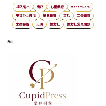
埋入射出
商店
心靈療癒
Mahamudra
安捷台北裝潢
單身聯誼
童話
二婚聯誼
未婚聯誼
天珠
婚友社
婚友社常見問題
自由