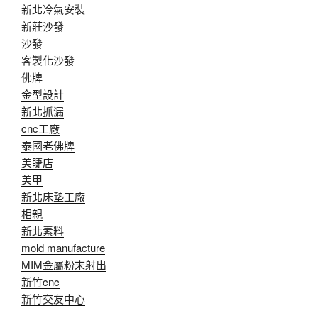
新北冷氣安裝
新莊沙發
沙發
客製化沙發
佛牌
金型設計
新北抓漏
cnc工廠
泰國老佛牌
美睫店
美甲
新北床墊工廠
相親
新北素料
mold manufacture
MIM金屬粉末射出
新竹cnc
新竹交友中心