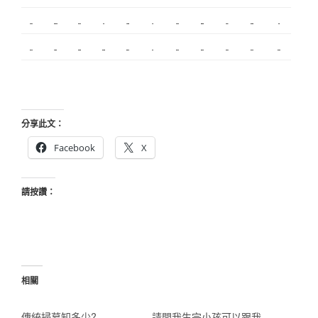
搬家服務
新莊接睫毛
中和搬家
繡眉
搬家公司
監控
飄眉推薦
金屬埋入
精密沖壓
空間設計
釣竿
契約搬家
精密模具
室內設計
空間設計
合法搬家
霧眉
美甲教學
台北飄眉
新竹植睫
美睫教學
美睫考照
分享此文：
Facebook
X
請按讚：
相關
傳統掃墓知多少?
請問我生完小孩可以跟我