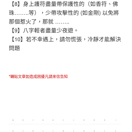
【8】身上護符盡量帶保護性的（如香符、佛
珠……..等），少帶攻擊性的 (如金剛) 以免將
那個惹火了，那就 ……..
【9】八字輕者盡量少夜遊。
【10】若不幸遇上，請勿慌張，冷靜才能解決
問題
*轉貼文章如造成困擾凡請來信告知
新莊植睫毛
板橋美睫
攝影
新北搬家
塑膠射出
監視器
飄眉
桃園搬家
台北搬家
塑膠模具
搬家
內湖飄眉
R1
模具開發
冷氣
營造
台北美睫
冷凍
優良搬家
甲級營造
保全
娃娃機