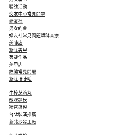
聯誼活動
交友中心常見問題
婚友社
男女約會
婚友社常見問題
頌缽音療
美睫店
新莊美甲
美睫作品
美甲店
紋繡常見問題
新莊接睫毛
牛樟芝滴丸
塑膠鋼模
精密鋼模
台北裝潢推薦
新北沙發工廠