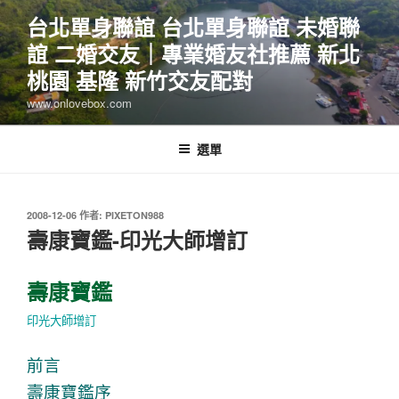
跳
台北單身聯誼 台北單身聯誼 未婚聯
至
誼 二婚交友｜專業婚友社推薦 新北
主
要
桃園 基隆 新竹交友配對
內
www.onlovebox.com
容
選單
發
2008-12-06
作者:
PIXETON988
佈
壽康寶鑑-印光大師增訂
於
壽康寶鑑
印光大師增訂
前言
壽康寶鑑序