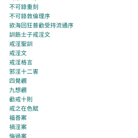
不可錄重刻
不可錄敦倫理序
欲海回狂普勸受持流通序
訓飭士子戒淫文
戒淫聖訓
戒淫文
戒淫格言
邪淫十二害
四覺觀
九想觀
勸戒十則
戒之在色賦
福善案
禍淫案
悔過案