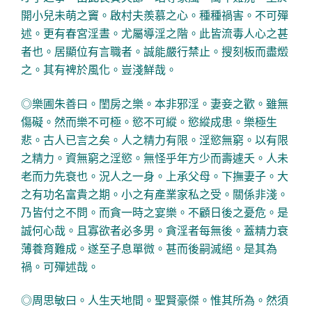
開小兒未萌之竇。啟村夫羨慕之心。種種禍害。不可殫
述。更有春宮淫晝。尤屬導淫之階。此皆流毒人心之甚
者也。居顯位有言職者。誠能嚴行禁止。搜刻板而盡燬
之。其有裨於風化。豈淺鮮哉。
◎樂圃朱善曰。閨房之樂。本非邪淫。妻妾之歡。雖無
傷礙。然而樂不可極。慾不可縱。慾縱成患。樂極生
悲。古人已言之矣。人之精力有限。淫慾無窮。以有限
之精力。資無窮之淫慾。無怪乎年方少而壽遽夭。人未
老而力先衰也。況人之一身。上承父母。下撫妻子。大
之有功名富貴之期。小之有產業家私之受。關係非淺。
乃皆付之不問。而貪一時之宴樂。不顧日後之憂危。是
誠何心哉。且寡欲者必多男。貪淫者每無後。蓋精力衰
薄養育難成。遂至子息單微。甚而後嗣滅絕。是其為
禍。可殫述哉。
◎周思敏曰。人生天地間。聖賢豪傑。惟其所為。然須