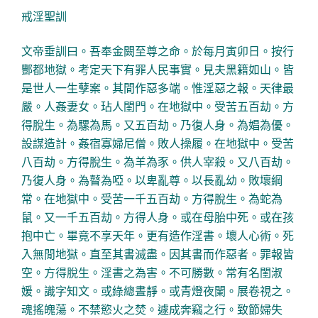
戒淫聖訓
文帝垂訓曰。吾奉金闕至尊之命。於每月寅卯日。按行
酆都地獄。考定天下有罪人民事實。見夫黑籍如山。皆
是世人一生孽案。其間作惡多端。惟淫惡之報。天律最
嚴。人姦妻女。玷人閨門。在地獄中。受苦五百劫。方
得脫生。為騾為馬。又五百劫。乃復人身。為娼為優。
設謀造計。姦宿寡婦尼僧。敗人操履。在地獄中。受苦
八百劫。方得脫生。為羊為豕。供人宰殺。又八百劫。
乃復人身。為瞽為啞。以卑亂尊。以長亂幼。敗壞綱
常。在地獄中。受苦一千五百劫。方得脫生。為蛇為
鼠。又一千五百劫。方得人身。或在母胎中死。或在孩
抱中亡。畢竟不享天年。更有造作淫書。壞人心術。死
入無閒地獄。直至其書滅盡。因其書而作惡者。罪報皆
空。方得脫生。淫書之為害。不可勝數。常有名閨淑
媛。識字知文。或綠總晝靜。或青燈夜闌。展卷視之。
魂搖魄蕩。不禁慾火之焚。遽成奔竊之行。致節婦失