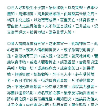
◎世人好於後生小子前。語及淫褻。以為笑樂。彼年少
無知。烏知利害。聞此欲念躍躍。由是鑿其未破之真。
竭其未充之髓。以致奄奄成疾。甚至夭亡。終身禍患。
實由傍人之鼓舞始也。夫不能正言規戒。已非益友。況
又從而導之。拔舌地獄。當為此等人設。
◎昔人謂閱淫書有五害。妨正業害一。耗精神害二。亂
心志害三。或友人借看則害友人。或子孫竊視則害子
孫。談淫穢有三罪。揚人醜。傷己德。褻天地神明。若
能以身率物。或逢人觀看椑史。談及香閨。當援引貞淫
果報。曉勸一切。或廣座危言。或密室苦口。無畏揶
榆。無避迂腐。婉轉勸導。則千百人中。必有受其益
者。近日淫詞小說。街坊賃賣者甚眾。凡淫穢難堪之
語。不可形於齒頰者。公然筆之於書。即就其尤雅者。
亦無非偷會私期。敗名喪節之事。後來反得顯貴團圓。
將中篝之醜。說得毫無足怪。無知閨女。遂誤認為佳人
才子之事。由此喪貞失節。玷辱家風。萬年難洗。至於