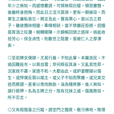
年少之無知。而感懷麝誘。可憐無瑕白璧。頓受塵翳。
後雖終身抱悔。而此日之淫污莫滌。更有一朝被染。而
畢生之廉恥皆忘。興言及此。實為寒心。是以古之君
子。雖彼攬袂相邀。牽幃相就。當不禁嚴莊拒絕。迴娥
眉胥溺之狂瀾。婉轉開陳。示錦帳回頭之道岸。倘能收
拾芳心。保全貞性。則數世之陰靈。皆被仁人之厚澤
矣。
◎至若婢女僕婦。尤易行姦。不知此輩。本屬良民。不
過因難投充。以貧自鬻；奈何既役其身。又亂其性耶。
況家政不肅。家道不和。大都由此。或妒妻鞭撻以傷
生。或悍僕反脣以噬主。或父子不知而聚塵。或兄弟交
迷而薦寢。甚者以骨肉胞胎。淪為賤疼勝。後人無知。
誤行褻狎。名為主婢之分。陰有兄妹之戚。傷風敗俗。
所不忍言。
◎又有假隨喜之行蹤。誘空門之豔質。敢污佛地。敗壞