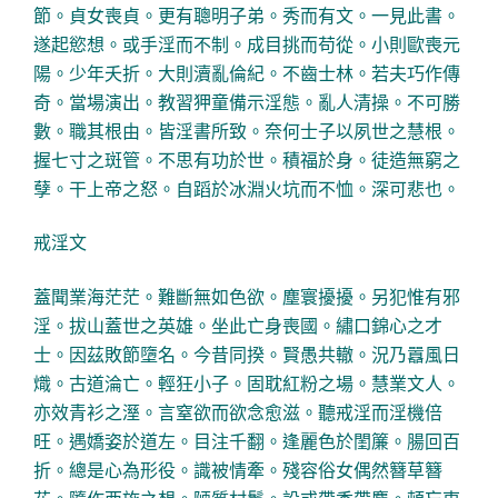
節。貞女喪貞。更有聰明子弟。秀而有文。一見此書。
遂起慾想。或手淫而不制。成目挑而苟從。小則歐喪元
陽。少年夭折。大則瀆亂倫紀。不齒士林。若夫巧作傳
奇。當場演出。教習狎童備示淫態。亂人清操。不可勝
數。職其根由。皆淫書所致。奈何士子以夙世之慧根。
握七寸之斑管。不思有功於世。積福於身。徒造無窮之
孽。干上帝之怒。自蹈於冰淵火坑而不恤。深可悲也。
戒淫文
蓋聞業海茫茫。難斷無如色欲。塵寰擾擾。另犯惟有邪
淫。拔山蓋世之英雄。坐此亡身喪國。繡口錦心之才
士。因茲敗節墮名。今昔同揆。賢愚共轍。況乃囂風日
熾。古道淪亡。輕狂小子。固耽紅粉之場。慧業文人。
亦效青衫之溼。言窒欲而欲念愈滋。聽戒淫而淫機倍
旺。遇嬌姿於道左。目注千翻。逢麗色於閨簾。腸回百
折。總是心為形役。識被情牽。殘容俗女偶然簪草簪