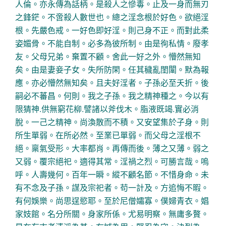
人倫。亦永傳為話柄。是殺人之慘毒。止及一身而無刃
之鋒鋩。不啻殺人數世也。總之淫念根於好色。欲絕淫
根。先嚴色戒。一好色即好淫。則己身不正。而對此柔
姿媚骨。不能自制。必多為彼所制。由是徇私情。廢孝
友。父母兄弟。棄置不顧。舍此一好之外。懵然無知
矣。由是妻妾子女。失所防閑。任其穢亂閨闈。默為報
應。亦必懵然無知矣。且夫好淫者。子孫必至夭折。後
嗣必不蕃昌。何則。我之子孫。我之精神種之。今以有
限猜神.供無窮花柳.譬諸以斧伐木。脂液既竭.實必消
脫。一己之精神。尚渙散而不積。又安望集於子身。則
所生單弱。在所必然。至業已單弱。而父母之淫根不
絕。稟氣受形。大率都肖。再傳而後。薄之又薄。弱之
又弱。覆宗絕祀。適得其常。淫禍之烈。可勝言哉。嗚
呼。人壽幾何。百年一瞬。縱不顧名節。不惜身命。未
有不念及子孫。謀及宗祀者。苟一計及。方追悔不暇。
有何娛樂。尚思逞慾耶。至於尼僧孀寡。僕婦青衣。娼
家妓館。名分所關。身家所係。尤易明察。無庸多贅。