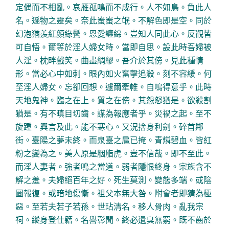
定偶而不相亂。哀雁孤鳴而不成行。人不如鳥。負此人
名。遜物之靈矣。奈此蚩蚩之氓。不解色即是空。同於
幻泡猶羨紅顏綠鬢。恩愛纏綿。豈知人同此心。反觀皆
可自悟。爾等於淫人婦女時。當即自思。設此時吾婦被
人淫。枕畔戲笑。曲盡綢繆。吾介於其傍。見此種情
形。當必心中如刺。眼內如火奮擊追殺。刻不容緩。何
至淫人婦女。忘卻回想。遽爾牽帷。自鳴得意乎。此時
天地鬼神。臨之在上。質之在傍。其怨怒猶是。欲殺割
猶是。有不瞋目切齒。謀為報應者乎。災禍之起。至不
旋踵。興言及此。能不寒心。又況捨身利劍。碎首鄰
街。臺陽之夢未終。而泉臺之扈已掩。青燐碧血。皆紅
粉之變為之。美人原是胭脂虎。豈不信哉。即不至此。
而淫人妻者。強者鳴之當道。弱者隱恨終身。宗族含不
解之羞。夫婦絕百年之好。死生莫測。變態多端。或陰
圖報復。或暗地傷慚。祖父本無大咎。附會者即猜為極
惡。至若夫若子若孫。世玷清名。移人骨肉。亂我宗
祠。縱身登仕籍。名譽彰聞。終必遺臭無窮。既不齒於