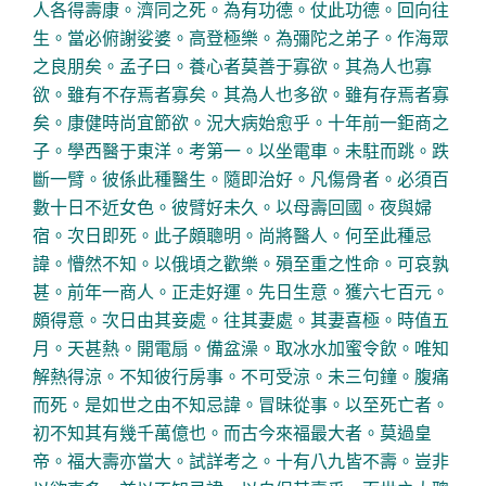
人各得壽康。濟同之死。為有功德。仗此功德。回向往
生。當必俯謝娑婆。高登極樂。為彌陀之弟子。作海眾
之良朋矣。孟子曰。養心者莫善于寡欲。其為人也寡
欲。雖有不存焉者寡矣。其為人也多欲。雖有存焉者寡
矣。康健時尚宜節欲。況大病始愈乎。十年前一鉅商之
子。學西醫于東洋。考第一。以坐電車。未駐而跳。跌
斷一臂。彼係此種醫生。隨即治好。凡傷骨者。必須百
數十日不近女色。彼臂好未久。以母壽回國。夜與婦
宿。次日即死。此子頗聰明。尚將醫人。何至此種忌
諱。懵然不知。以俄頃之歡樂。殞至重之性命。可哀孰
甚。前年一商人。正走好運。先日生意。獲六七百元。
頗得意。次日由其妾處。往其妻處。其妻喜極。時值五
月。天甚熱。開電扇。備盆澡。取冰水加蜜令飲。唯知
解熱得涼。不知彼行房事。不可受涼。未三句鐘。腹痛
而死。是如世之由不知忌諱。冒昧從事。以至死亡者。
初不知其有幾千萬億也。而古今來福最大者。莫過皇
帝。福大壽亦當大。試詳考之。十有八九皆不壽。豈非