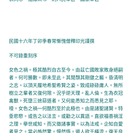
民國十六年丁卯季春常慚愧僧釋印光謹撰
不可錄重刻序
女色之禍。極其酷烈自古至今。由茲亡國敗家敗身絕嗣
者。何可勝數。即未至此。其閒頹其剛健之軀。昏清明
之志。以頂天履地希聖希賢之姿。致成碌碌庸人。無所
樹立之輩者又復何限。況乎逆天理。亂人倫。生為衣冠
禽獸。死墮三途惡道者。又何能悉知之而悉見之耶。
噎。女色之禍一何酷烈至於此極也。由是諸聖諸賢。特
垂悲愍。或告之以法言。或勸之以異語。直欲福善禍淫
之理。舉世咸知。而又徵諸事實。以為法戒。企知自愛
者見之。當必怖然驚。慢然悟。遏人欲于橫流。復天良