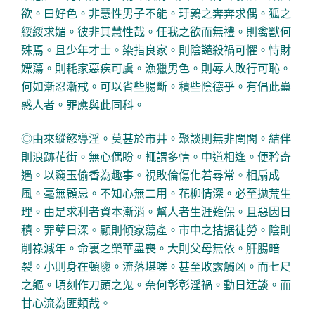
欲。曰好色。非慧性男子不能。玗鶉之奔奔求偶。狐之
綏綏求媚。彼非其慧性哉。任我之欲而無禮。則禽獸何
殊焉。且少年才士。染指良家。則陰譴殺禍可懼。恃財
嫖蕩。則耗家惡疾可虞。漁獵男色。則辱人敗行可恥。
何如漸忍漸戒。可以省些腸斷。積些陰德乎。有倡此蠱
惑人者。罪應與此同科。
◎由來縱慾導淫。莫甚於市井。聚談則無非閨閣。結伴
則浪跡花街。無心偶盼。輒謂多情。中道相逢。便矜奇
遇。以竊玉偷香為趣事。視敗倫傷化若尋常。相扇成
風。毫無顧忌。不知心無二用。花柳情深。必至拋荒生
理。由是求利者資本漸消。幫人者生涯難保。且惡因日
積。罪孽日深。顯則傾家蕩產。市中之拮据徒勞。陰則
削祿減年。命裏之榮華盡喪。大則父母無依。肝腸暗
裂。小則身在頓隳。流落堪嗟。甚至敗露觸凶。而七尺
之軀。頃刻作刀頭之鬼。奈何彰彰淫禍。動日迂談。而
甘心流為匪類哉。