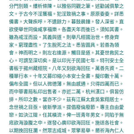
分門別類。縷析條陳。以雅俗同觀之筆。述勸誡俱摯之
文。于古今不淫獲福。犯淫致禍之事。原原委委。詳悉
備書。大聲疾呼。不遺餘力。暮鼓晨鐘。發人深省。直
欲使舉世同倫咸享福樂。各盡天年而後已。須知其書。
雖為戒淫而設。其義與道。則舉凡經國治世。修身齊
家。窮理盡性。了生脫死之法。悉皆圓具。若善為領
會。神而明之。則左右逢源。觸目是道。其憂世救民之
心。可謂至深切矣。是以印光于民國七年。特刊安士全
書板于揚州藏經院。八年又刻欲海回狂。萬善先資。二
種單行本。十年又募印縮小本安士全書。擬印數十萬。
偏布全國。但以人微德薄。無由感通。只得四萬而已。
而中華書局私印出售者。亦近二萬。杭州漢口。俱皆仿
排。所印之數。當亦不少。茲有江蘇太倉吳紫翔居士。
念世禍之目亟。彼新學派。提倡廢倫廢節。專主自由愛
戀。如決江隄。任其橫流。俾一班青年男女。同陷于無
底欲海漩腹之中。遂發心廣印欲海回狂。施送各社會。
以期挽回狂瀾。然眾志成城。眾擎易舉。懇祈海內仁人