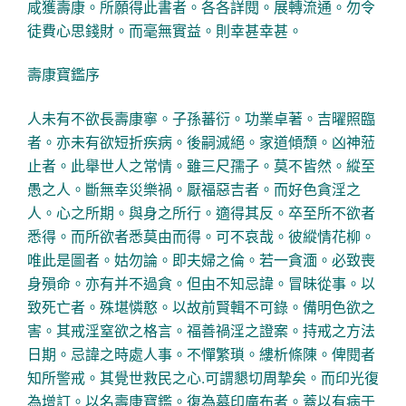
咸獲壽康。所願得此書者。各各詳閱。展轉流通。勿令
徒費心思錢財。而毫無實益。則幸甚幸甚。
壽康寶鑑序
人未有不欲長壽康寧。子孫蕃衍。功業卓著。吉曜照臨
者。亦未有欲短折疾病。後嗣滅絕。家道傾頹。凶神蒞
止者。此舉世人之常情。雖三尺孺子。莫不皆然。縱至
愚之人。斷無幸災樂禍。厭福惡吉者。而好色貪淫之
人。心之所期。與身之所行。適得其反。卒至所不欲者
悉得。而所欲者悉莫由而得。可不哀哉。彼縱情花柳。
唯此是圖者。姑勿論。即夫婦之倫。若一貪湎。必致喪
身殞命。亦有并不過貪。但由不知忌諱。冒昧從事。以
致死亡者。殊堪憐憨。以故前賢輯不可錄。備明色欲之
害。其戒淫窒欲之格言。福善禍淫之證案。持戒之方法
日期。忌諱之時處人事。不憚繁瑣。縷析條陳。俾閱者
知所警戒。其覺世救民之心.可謂懇切周摯矣。而印光復
為增訂。以名壽康寶鑑。復為募印廣布者。蓋以有病于