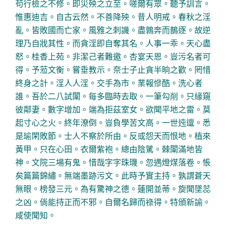
苟行檢之不修。即災殃之立至。嗟爾有眾。聽予訓言。
惟惠迪吉。自古云然。不善降殃。昔人明戒。春秋之淫
亂。皆敗國而亡家。風雅之刺譏。盡鶉奔而鵲逐。故逆
理乃自戕其性。而貪淫即自奪其名。人事一乖。天心盡
怒。桂香上苑。非潔己者難邀。杏宴天恩。豈污名者可
得。予蒞文衡。嘗垂教示。奈士子止貪半晌之歡。罔惜
終身之計。淫人人淫。交手為市。業報慘酷。洗心者
誰。吾於二八試闈。每多臨時去取。一筆勾削。只緣窺
彼鄰妻。數字增加。端為拒茲室女。欲聞平地之雷。莫
起寸心之火。終年潦倒。豈負學苦文高。一世迍邅。悉
是瑜閑敗節。士人不察於所由。反或怨天而恨地。植來
黃甲。只在心田。衣爾紫袍。總由陰騭。棘闈滿地皆
神。文院三場有鬼。惜哉字字珠璣。忽遇燈煤落卷。悵
矣篇篇錦繡。無端墨跡污文。此時予實主持。孰謂蒼天
無眼。榜發三元。為有驚神之德。蓮開並蒂。旋聞墜蕊
之凶。倘能持正而不邪。自爾名歸而祿得。特頒新諭。
咸使聞知。