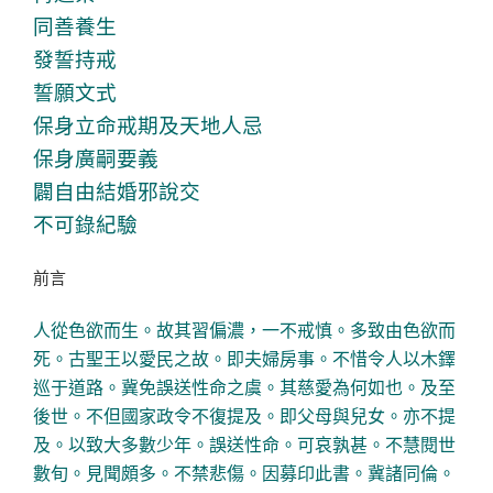
同善養生
發誓持戒
誓願文式
保身立命戒期及天地人忌
保身廣嗣要義
闢自由結婚邪說交
不可錄紀驗
前言
人從色欲而生。故其習偏濃，一不戒慎。多致由色欲而
死。古聖王以愛民之故。即夫婦房事。不惜令人以木鐸
巡于道路。冀免誤送性命之虞。其慈愛為何如也。及至
後世。不但國家政令不復提及。即父母與兒女。亦不提
及。以致大多數少年。誤送性命。可哀孰甚。不慧閱世
數旬。見聞頗多。不禁悲傷。因募印此書。冀諸同倫。