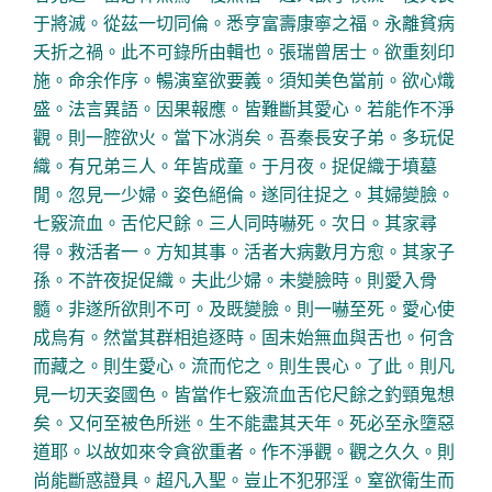
于將滅。從茲一切同倫。悉亨富壽康寧之福。永離貧病
夭折之禍。此不可錄所由輯也。張瑞曾居士。欲重刻印
施。命余作序。暢演窒欲要義。須知美色當前。欲心熾
盛。法言異語。因果報應。皆難斷其愛心。若能作不淨
觀。則一腔欲火。當下冰消矣。吾秦長安子弟。多玩促
織。有兄弟三人。年皆成童。于月夜。捉促織于墳墓
閒。忽見一少婦。姿色絕倫。遂同往捉之。其婦變臉。
七竅流血。舌佗尺餘。三人同時嚇死。次日。其家尋
得。救活者一。方知其事。活者大病數月方愈。其家子
孫。不許夜捉促織。夫此少婦。未變臉時。則愛入骨
髓。非遂所欲則不可。及既變臉。則一嚇至死。愛心使
成烏有。然當其群相追逐時。固未始無血與舌也。何含
而藏之。則生愛心。流而佗之。則生畏心。了此。則凡
見一切天姿國色。皆當作七竅流血舌佗尺餘之釣頸鬼想
矣。又何至被色所迷。生不能盡其天年。死必至永墮惡
道耶。以故如來令貪欲重者。作不淨觀。觀之久久。則
尚能斷惑證具。超凡入聖。豈止不犯邪淫。窒欲衛生而