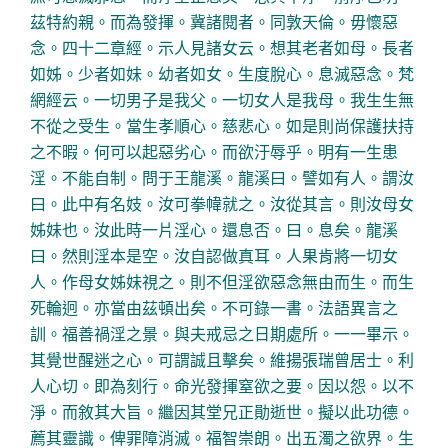
茲特約親。而為發揮。冀諸閱者。同敦天倫。毋懷惡
念。四十二章經。示人見諸女云。想其老者如母。長者
如姊。少者如妹。幼者如女。生度脫心。息滅惡念。梵
網經云。一切男子是我父。一切女人是我母。我生生無
不從之受生。當生孝順心。慈悲心。如是則尚保護扶持
之不暇。何可以起惡劣心。而欲汙辱乎。明有一生患
淫。不能自制。問于王龍溪。龍溪曰。譬如有人。謂汝
曰。此中有名妓。汝可拳幃就之。汝從其言。則汝母女
姊妹也。汝此時一片淫心。還息否。曰。息矣。龍溪
曰。然則淫本是空。汝自認做真耳。人果肯將一切女
人。作母女姊妹視之。則不但淫欲惡念無由而生。而生
死輪迥。亦當由茲頓出矣。不可錄一書。法語異言之
訓。福善禍淫之景。與夫戒忌之日期處所。一一畢示。
其覺世醒迷之心。可謂誠且擊矣。維揚張瑞曾居士。利
人心切。即為刻行。命光發揮窒欲之要。因以怨。以不
淨。而敘其大旨。繼因其堂兄正勛逝世。擬以此功德。
薦其靈識。俾罪障消滅。福智崇朗。出五濁之欲界。生