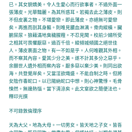
已。其女貌嬌美。令人生愛心而行欲事者。不過外面一
張薄皮。光華豔麗。為其所惑耳。若揭去此之薄皮。則
不但皮裏之物。不堪愛戀。即此薄皮。亦絕無可愛戀
矣。再進而剖其身軀。則唯見膿血淋漓。骨肉縱橫。臟
腑屎尿。狼藉滿地臭穢腥羶。不忍見聞。校前少婦所受
之相其可畏懼厭惡。過百千倍。縱傾城傾國之絕世佳
人。薄皮裹面之物。有一不如是乎。人何唯觀其外相。
而不察其內容。愛其少分之美。遂不計其多分之惡乎。
余願世人遺外相而察內容。厭多惡以棄少美。則同出欲
海。共登覺岸矣。又當淫欲熾盛。不能自制之時。但將
女陰作毒蛇口。以已陽納蛇口中想。則心神驚悸。毛骨
悚然。無邊熱惱。當下清涼矣。此文窒欲之簡便法也。
釋印光撰
不可錄敦倫理序
天為大父。地為大母。一切男女。皆天地之子女。皆吾