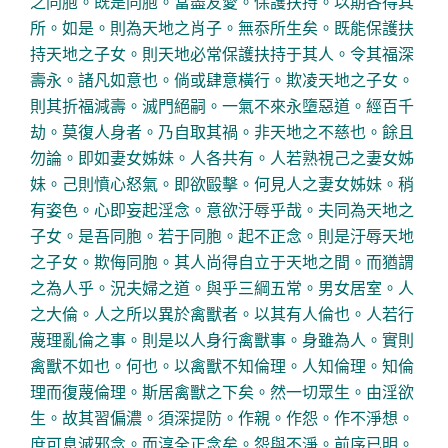
之同胞。既是同胞。當盡友愛。保護扶持。以期各得其
所。如是。則為天地之肖子。無忝所生矣。既能保護扶
持天地之子女。則天地必常保護扶持于其人。令其福深
壽永。諸凡如意也。倘或肆意橫行。欺凌天地之子女。
則其折福減壽。滅門絕嗣。一氣不來永墮惡道。經百千
劫。莫復人身者。乃自取其禍。非天地之不慈也。餘且
勿論。即如妻女姊妹。人各共有。人若熟視己之妻女姊
妹。己則憤心怒氣。即欲毆擊。何見人之妻女姊妹。稍
有姿色。心即妄起淫念。意欲汙辱乎哉。夫同為天地之
子女。是吾同胞。若于同胞。起不正念。則是汙辱天地
之子女。欺侮同胞。其人尚得自立于天地之間。而猶謂
之為人乎。況夫婦之道。與乎三綱五常。男女居室。人
之大倫。人之所以異於禽獸者。以其有人倫也。人若行
蔑理亂倫之事。則是以人身行禽獸事。身雖為人。實則
禽獸不如也。何也。以禽獸不知倫理。人知倫理。知倫
理而復蔑倫理。斯居禽獸之下矣。然一切眾生。由淫欲
生。故其習偏濃。須深提防。作親。作怨。作不淨想。
庶可息滅邪念。而淳全正念矣。怨與不淨。前序已明。