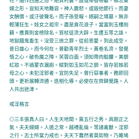
花。隨作西施之想。陋質村鬟。設或帶香帶麝。頓忘東
婦之形。豈知天地難容。神人震怒。或毀他節行。而妻
女酬償。或汙彼聲名。而子孫受報。絕嗣之墳墓。無非
輕薄狂生。妓女之祖宗。盡是貪花浪子。當富則玉樓削
籍。應貴則金榜除名。笞杖徒流大辟。生遭五等之誅。
地獄餓鬼畜生。沒受三途之罪。從前恩愛。到此成空。
昔日雄心。而今何在。普勸青年烈士。黃卷名流。發覺
悟之心。破色魔之障。芙蓉白面。須知帶肉骷髏。美貌
紅妝。不過蒙衣漏廁。縱對如玉如花之貌。皆存若姊若
母之心。未犯淫邪者。宜防失足。曾行惡事者。務即回
頭。更祈展轉流通。迭相化導。必使在在齊歸覺路。人
人共出迷津。
戒淫格言
◎三丰張真人曰。人生天地間。稟五行之秀。具剛正之
氣。夫夫婦婦。人道之常。越禮亂倫。等諸禽獸。淫邪
之行。志士所當力戒也。夫天下蠢然者莫如物。乃雎鳩