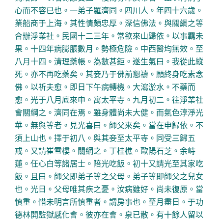
心而不容已也。一弟子羅濟同。四川人。年四十六歲。
業船商于上海。其性情頗忠厚。深信佛法。與關綱之等
合辦淨業社。民國十二三年。常欲來山歸依。以事羈未
果。十四年病膨脹數月。勢極危險。中西醫均無效。至
八月十四。清理藥帳。為數甚鉅。遂生氣曰。我從此縱
死。亦不再吃藥矣。其妾乃于佛前懇禱。願終身吃素念
佛。以祈夫愈。即日下午病轉機。大瀉淤水。不藥而
愈。光于八月底來申。寓太平寺。九月初二。往淨業社
會關綱之。濟同在焉。雖身體尚未大健。而氣色淳淨光
華。無與等者。見光喜曰。師父來矣。當在申歸依。不
須上山也。擇于初八。與其妾至太平寺。同受三歸五
戒。又請崔雪樓。關網之。丁桂樵。歐陽石芝。余峙
蓮。任心白等諸居士。陪光吃飯。初十又請光至其家吃
飯。且曰。師父即弟子等之父母。弟子等即師父之兒女
也。光日。父母唯其疾之憂。汝病雖好。尚未復原。當
慎重。惜未明言所慎重者。謂房事也。至月盡日。于功
德林開監獄感化會。彼亦在會。泉已散。有十餘人留以