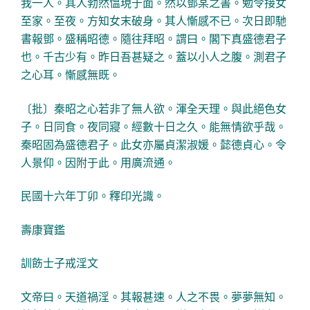
我一人。其人勃然慍現于面。然以鄧某之書。勉令接女
至家。至夜。方知女末破身。其人慚感不已。次日即馳
書報鄧。盛稱昭德。隨往拜昭。謂曰。閣下真盛德君子
也。千古少有。昨日吾甚疑之。蓋以小人之腹。測君子
之心耳。慚感無既。
〔批〕秦昭之心若非了無人欲。渾全天理。與此絕色女
子。日同食。夜同寢。經數十日之久。能無情欲乎哉。
秦昭固為盛德君子。此女亦屬貞潔淑媛。懿德貞心。令
人景仰。因附于此。用廣流通。
民國十六年丁卯。釋印光識。
壽康寶鑑
訓飭士子戒淫文
文帝曰。天道禍淫。其報甚速。人之不畏。夢夢無知。