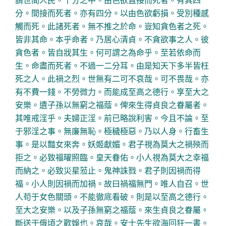
分。間接而死者。亦有四分。以由色欲虧損。受別種感
觸而死。此諸死者。無不推之於命。豈知貪色者之死。
皆非其命。本乎命者。乃居心清貞。不貪欲事之人。彼
貪色者。皆自戕其生。何可謂之為命乎。至若依命而
生。命盡而死者。不過一二分耳。由是知天下多半皆枉
死之人。此禍之烈。世無有二可不哀哉。可不畏哉。亦
有不費一錢。不勞微力。而能成至高之德行。享至大之
安樂。遺子孫以無窮之福蔭。俾來生得貞良之眷屬者。
其唯戒淫乎。夫婦正淫。前已略說利害。今且不論。至
于邪淫之事。無廉無恥。極穢極惡。乃以人身。行畜生
事。是以豔女來奔。妖姬獻媚。君子視為莫大之禍殃而
拒之。必致福曜照臨。皇天眷佑。小人視為莫大之幸福
而納之。必致災星蒞止。鬼神誅戮。君子則因禍而得
福。小人則因禍而加禍。故曰禍福無門。唯人自召。世
人苟于女色關頭。不能徹底看破。則是以至高之德行。
至大之安樂。以及子孫無窮之福蔭。來生貞良之眷屬。
斷送于俄頃之歡娛也。哀哉。安士先生欲海回狂一書。