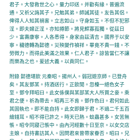
君子。大發救世之心。量力印送。并勸有緣。普遍流
通。又祈父誨其子。兄勉其弟。師誡其徒。友告其侶。
俾得人人知其禍害。立志如山。守身如玉。不但不犯邪
淫。即夫婦正淫。亦知撙節。將見鰥寡孤獨。從茲日
少。富壽康寧。人各悉得。身家由茲清吉。國界于以安
寧。穢德轉為懿德。災殃變作禎祥。畢竟不貴一錢。不
勞微力。而得此美滿之效果。仁人君子。諒皆當仁不讓
而樂為之也。爰述大義。以貢同仁。
附錄 懿德堪欽 元秦昭。揚州人。弱冠遊京師。已登舟
矣。其友鄧某。持酒送行。正飲閒。忽檯一絕色女子
至。鄧令拜昭曰。此女係僕與某部某大人所買之妾。乘
君之便。祈為帶去。昭再三不肯。鄧作色曰。君何如此
其固執也。即不能自持。此女即歸于君。不過二千五百
繪錢耳。昭不得已許之。時天已熱。蚊蟲甚多。女苦無
悵。昭令同寢己悵中。由內河經數十日至京。以女交店
主娘。自持書訪其人。因問君來曾帶家眷否。昭曰。兄