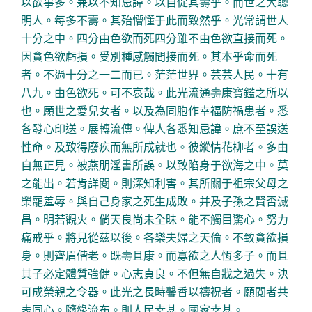
以欲事多。兼以不知忌諱。以自促其壽乎。而世之大聰
明人。每多不壽。其殆懵懂于此而致然乎。光常謂世人
十分之中。四分由色欲而死四分雖不由色欲直接而死。
因貪色欲虧損。受別種感觸間接而死。其本乎命而死
者。不過十分之一二而已。茫茫世界。芸芸人民。十有
八九。由色欲死。可不哀哉。此光流通壽康寶鑑之所以
也。願世之愛兒女者。以及為同胞作幸福防禍患者。悉
各發心印送。展轉流傳。俾人各悉知忌諱。庶不至誤送
性命。及致得廢疾而無所成就也。彼縱情花柳者。多由
自無正見。被燕朋淫書所誤。以致陷身于欲海之中。莫
之能出。若肯詳閱。則深知利害。其所關于祖宗父母之
榮寵羞辱。與自己身家之死生成敗。并及子孫之賢否滅
昌。明若觀火。倘天良尚未全昧。能不觸目驚心。努力
痛戒乎。將見從茲以後。各樂夫婦之天倫。不致貪欲損
身。則齊眉偕老。既壽且康。而寡欲之人恆多子。而且
其子必定體質強健。心志貞良。不但無自戕之過失。決
可成榮親之令器。此光之長時馨香以禱祝者。願閱者共
表同心。隨緣流布。則人民幸甚。國家幸甚。