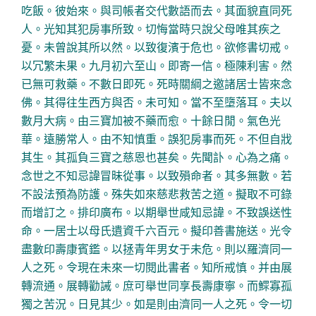
吃飯。彼始來。與司帳者交代數語而去。其面貌直同死
人。光知其犯房事所致。切悔當時只說父母唯其疾之
憂。未曾說其所以然。以致復濱于危也。欲修書切戒。
以冗繁未果。九月初六至山。即寄一信。極陳利害。然
已無可救藥。不數日即死。死時關綱之邀諸居士皆來念
佛。其得往生西方與否。未可知。當不至墮落耳。夫以
數月大病。由三寶加被不藥而愈。十餘日閒。氣色光
華。遠勝常人。由不知慎重。誤犯房事而死。不但自戕
其生。其孤負三寶之慈恩也甚矣。先聞訃。心為之痛。
念世之不知忌諱冒昧從事。以致殞命者。其多無數。若
不設法預為防護。殊失如來慈悲救苦之道。擬取不可錄
而增訂之。排印廣布。以期舉世咸知忌諱。不致誤送性
命。一居士以母氏遺資千六百元。擬印善書施送。光令
盡數印壽康賓鑑。以拯青年男女于未危。則以羅濟同一
人之死。令現在未來一切閱此書者。知所戒慎。并由展
轉流通。展轉勸誡。庶可舉世同享長壽康寧。而鰥寡孤
獨之苦況。日見其少。如是則由濟同一人之死。令一切