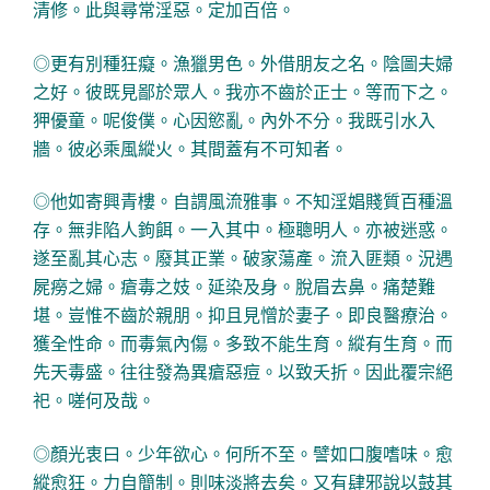
清修。此與尋常淫惡。定加百倍。
◎更有別種狂癡。漁獵男色。外借朋友之名。陰圖夫婦
之好。彼既見鄙於眾人。我亦不齒於正士。等而下之。
狎優童。呢俊僕。心因慾亂。內外不分。我既引水入
牆。彼必乘風縱火。其間蓋有不可知者。
◎他如寄興青樓。自謂風流雅事。不知淫娼賤質百種溫
存。無非陷人鉤餌。一入其中。極聰明人。亦被迷惑。
遂至亂其心志。廢其正業。破家蕩產。流入匪類。況遇
屍癆之婦。瘡毒之妓。延染及身。脫眉去鼻。痛楚難
堪。豈惟不齒於親朋。抑且見憎於妻子。即良醫療治。
獲全性命。而毒氣內傷。多致不能生育。縱有生育。而
先天毒盛。往往發為異瘡惡痘。以致夭折。因此覆宗絕
祀。嗟何及哉。
◎顏光衷曰。少年欲心。何所不至。譬如口腹嗜味。愈
縱愈狂。力自簡制。則味淡將去矣。又有肆邪說以鼓其