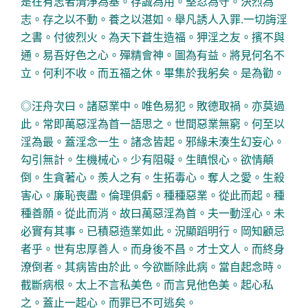
是在有志者清淨為基。存誠為用。堅忍為守。決烈為
志。存之以不動。養之以湛如。舉凡誘人入罪.一切誨淫
之書。付彼烈火。為天下蒼生造福。狎淫之友。擯不與
通。易吾好色之心。殫精會神。圖為有益。將見何名不
立。何利不收。而五福之休。畢集於我躬矣。是為勸。
◎汪舟次曰。諸惡業中。唯色易犯。敗德取禍。亦莫過
此。常即萬惡淫為首一語思之。世間惡業無窮。何至以
淫為最。蓋淫念一生。諸念皆起。邪緣未湊生幻妄心。
勾引無計。生機械心。少有阻礙。生瞋恨心。欲情顛
倒。生貪著心。羨人之有。生拓毒心。奪人之愛。生殺
害心。廉恥喪盡。倫理俱虧。種種惡業。從此而起。種
種善願。從此而消。故曰萬惡淫為首。夫一動淫心。未
必實有其事。已積惡造業如此。況顯蹈明行。岡知顧忌
者乎。世有忠厚善人。而身後不昌。才士文人。而終身
潦倒者。其病皆由於此。今欲斷除此病。當自起念時。
截斷病根。太上不言私美色。而言見他色美。起心私
之。蓋止一起心。而罪已不可逃矣。