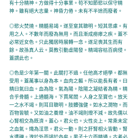
有十分精神。方做得十分事業。苟不知節慾以保守精
神。雖有絕大志量。神昏力倦。未有不半途而廢者。
◎慾火焚燒。精髓易竭。遂至窒其聰明。短其思慮。有
用之人。不數年而廢為無用。而且漸成癆痵之疾。蓋不
必常近女色。只此獨居時展轉一念。遂足喪其生而有
餘。故孫真人云。莫教引動虛陽發。精竭容枯百病侵。
蓋謂此也。
◎色是少年第一關。此關打不過。任他高才絕學。都無
受用。蓋萬事以身為本。血肉之軀。所以能長有者。曰
精曰氣曰血。血為陰。氣為陽。陰陽之凝結者為精。精
合乎骨髓。上通髓海。下貫尾閻。人身之至寶也。放天
一之水不竭。則耳目聰明。肢體強健。如水之潤物。而
百物皆毓。又如油之養燈。油不竭則燈不減。故先儒以
心腎相交為既濟。蓋心。君火也。火性炎上。常乘未定
之血氣。熾為淫思。君火一動。則之肝腎相火皆動。腎
水遭礫。洩於外而竭於內矣。男子十六而精通。古者必