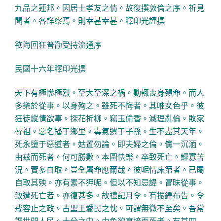
九品之蓮邦。因居士孝友之情。故復撰敦倫之序。祈見
聞者。各詳察焉。則幸甚幸甚。釋印光謹撰
欲海回狂普勸受持流通序
民國十六年釋印光撰
天下有極慘極烈。至大至深之禍。動輒喪身殞命。而人
多樂於從事。以身殉之。雖死不悔者。其唯女色乎。彼
狂徒縱情欲事。探花折柳。竊玉偷香。滅理亂倫。敗家
辱祖。惡名播于鄉里。毒氣遺于子孫。生不盡其天年。
死永墮于惡道者。姑置勿論。即夫婦之倫。儻一沉湎。
由茲而死者。何可勝數。本圖快樂。卒致死亡。鰥寡苦
況。實多自取。豈全屬命應爾哉。彼呢情床第者。已屬
自取其殃。亦有素不狎呢。但以不知忌諱。冒昧從事。
致遭死亡者。亦復甚多。故禮記月令。有振鐸布告。令
戒容止之政。古聖王愛民之忱。可謂無微不至矣。吾常
謂世間人民。十分之中。由色欲直接而死者。有其四