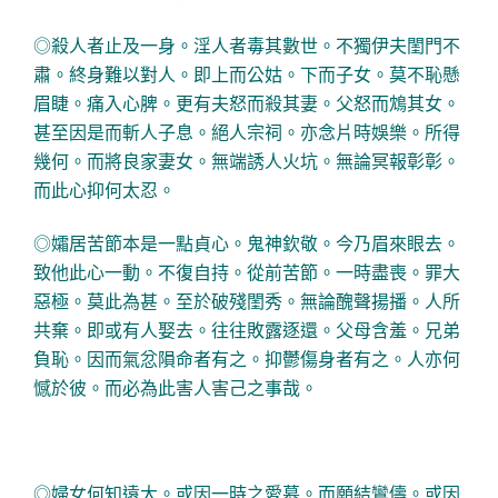
◎殺人者止及一身。淫人者毒其數世。不獨伊夫閨門不
肅。終身難以對人。即上而公姑。下而子女。莫不恥懸
眉睫。痛入心脾。更有夫怒而殺其妻。父怒而鴆其女。
甚至因是而斬人子息。絕人宗祠。亦念片時娛樂。所得
幾何。而將良家妻女。無端誘人火坑。無論冥報彰彰。
而此心抑何太忍。
◎孀居苦節本是一點貞心。鬼神欽敬。今乃眉來眼去。
致他此心一動。不復自持。從前苦節。一時盡喪。罪大
惡極。莫此為甚。至於破殘閨秀。無論醜聲揚播。人所
共棄。即或有人娶去。往往敗露逐還。父母含羞。兄弟
負恥。因而氣忿隕命者有之。抑鬱傷身者有之。人亦何
憾於彼。而必為此害人害己之事哉。
◎婦女何知遠大。或因一時之愛慕。而願結鸞儔。或因