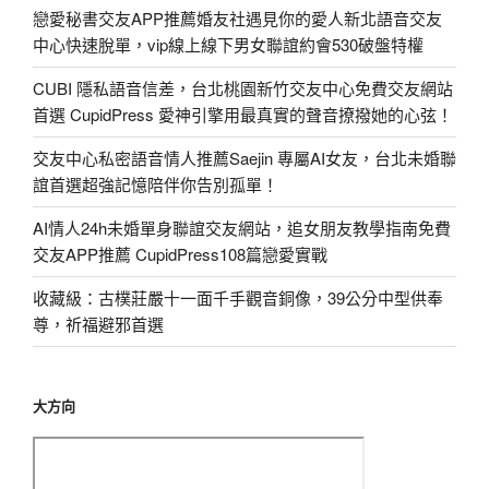
戀愛秘書交友APP推薦婚友社遇見你的愛人新北語音交友
中心快速脫單，vip線上線下男女聯誼約會530破盤特權
CUBI 隱私語音信差，台北桃園新竹交友中心免費交友網站
首選 CupidPress 愛神引擎用最真實的聲音撩撥她的心弦！
交友中心私密語音情人推薦Saejin 專屬AI女友，台北未婚聯
誼首選超強記憶陪伴你告別孤單！
AI情人24h未婚單身聯誼交友網站，追女朋友教學指南免費
交友APP推薦 CupidPress108篇戀愛實戰
收藏級：古樸莊嚴十一面千手觀音銅像，39公分中型供奉
尊，祈福避邪首選
大方向