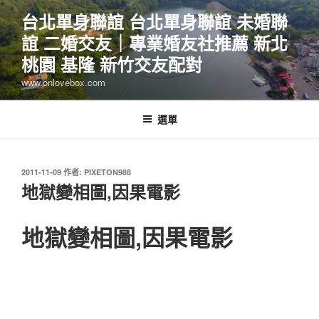
跳
台北單身聯誼 台北單身聯誼 未婚聯
至
誼 二婚交友｜專業婚友社推薦 新北
主
要
桃園 基隆 新竹交友配對
內
www.onlovebox.com
容
選單
發
2011-11-09
作者:
PIXETON988
佈
地獄變相圖,因果電影
於
地獄變相圖,因果電影