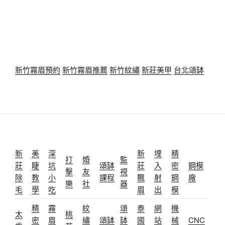
新竹霧眉預約
新竹霧眉推薦
新竹紋繡
新莊美甲
台北頌缽
新
美
深
新
埋
精
打
婚
監
莊
睫
坑
頌缽
莊
入
密
鋼模
擊
友
視
除
教
小
課程
飄
射
鋼
廠
樂
社
器
毛
學
吃
眉
出
模
精
霧
紋
頌
泰
網
機
太
桃
密
眉
繡
頌缽
缽
國
站
械
CNC