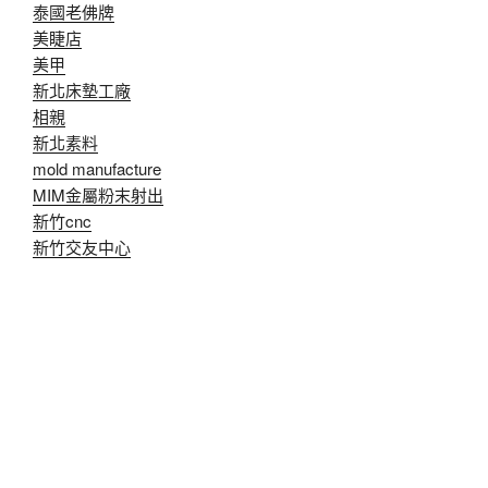
泰國老佛牌
美睫店
美甲
新北床墊工廠
相親
新北素料
mold manufacture
MIM金屬粉末射出
新竹cnc
新竹交友中心