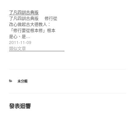
了凡四訓古典版
了凡四訓古典版 修行從
改心做起古大德教人：
「修行要從根本修」根本
是心、是…
2011-11-09
類似文章
分
未分類
類
發表迴響