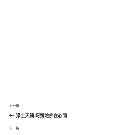
文
上
上一篇
章
一
淨土天籟,阿彌陀佛在心間
導
篇
覽
文
下
下一篇