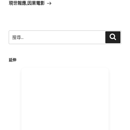
章
一
現世報應,因果電影
篇
文
章
搜
搜
尋
尋
關
鍵
延伸
字: