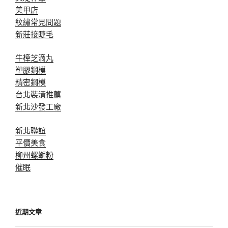
美甲店
紋繡常見問題
新莊接睫毛
牛樟芝滴丸
塑膠鋼模
精密鋼模
台北裝潢推薦
新北沙發工廠
新北聯誼
平價美食
柳州螺螄粉
催眠
近期文章