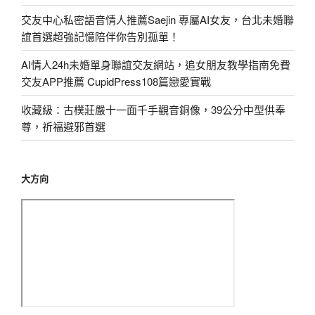
交友中心私密語音情人推薦Saejin 專屬AI女友，台北未婚聯
誼首選超強記憶陪伴你告別孤單！
AI情人24h未婚單身聯誼交友網站，追女朋友教學指南免費
交友APP推薦 CupidPress108篇戀愛實戰
收藏級：古樸莊嚴十一面千手觀音銅像，39公分中型供奉
尊，祈福避邪首選
大方向