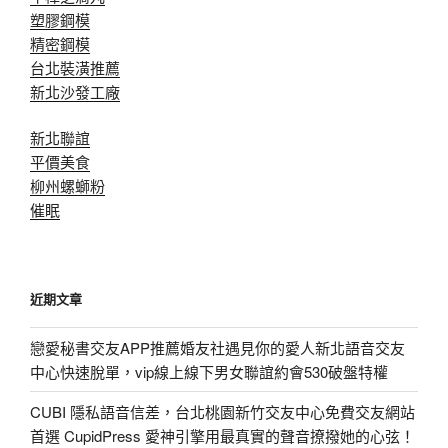
塑膠鋼模
精密鋼模
台北裝潢推薦
新北沙發工廠
新北聯誼
平價美食
柳州螺螄粉
催眠
近期文章
戀愛秘書交友APP推薦婚友社遇見你的愛人新北語音交友
中心快速脫單，vip線上線下男女聯誼約會530破盤特權
CUBI 隱私語音信差，台北桃園新竹交友中心免費交友網站
首選 CupidPress 愛神引擎用最真實的聲音撩撥她的心弦！