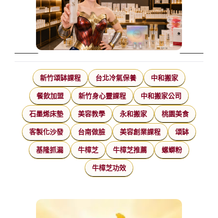
新竹頌缽課程
台北冷氣保養
中和搬家
餐飲加盟
新竹身心靈課程
中和搬家公司
石墨烯床墊
美容教學
永和搬家
桃園美食
客製化沙發
台南做臉
美容創業課程
頌缽
基隆抓漏
牛樟芝
牛樟芝推薦
螺螄粉
牛樟芝功效