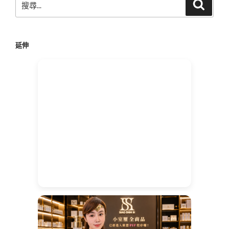
搜
尋
尋
關
鍵
延伸
字: