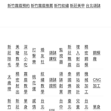
新竹霧眉預約
新竹霧眉推薦
新竹紋繡
新莊美甲
台北頌缽
新
美
深
新
埋
精
打
婚
監
莊
睫
坑
頌缽
莊
入
密
鋼模
擊
友
視
除
教
小
課程
飄
射
鋼
廠
樂
社
器
毛
學
吃
眉
出
模
精
霧
紋
頌
泰
網
機
太
桃
密
眉
繡
頌缽
缽
國
站
械
CNC
歲
花
射
教
教
證照
創
佛
設
加
加工
燈
運
出
學
學
業
牌
計
工
新
新
單
感
台
台
臺
兒
台
竹
莊
身
情
北
中
北
童
北
單身
cnc