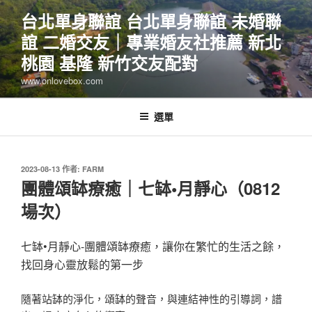
跳
台北單身聯誼 台北單身聯誼 未婚聯
至
誼 二婚交友｜專業婚友社推薦 新北
主
要
桃園 基隆 新竹交友配對
內
www.onlovebox.com
容
選單
發
2023-08-13
作者:
FARM
佈
團體頌缽療癒｜七缽•月靜心（0812
於
場次）
七缽•月靜心-團體頌缽療癒，讓你在繁忙的生活之餘，
找回身心靈放鬆的第一步
隨著站缽的淨化，頌缽的聲音，與連結神性的引導詞，譜