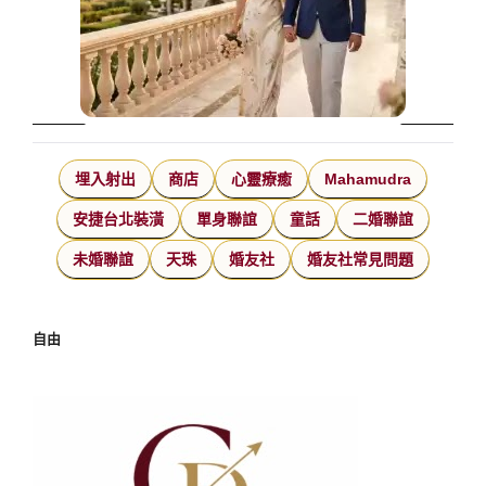
埋入射出
商店
心靈療癒
Mahamudra
安捷台北裝潢
單身聯誼
童話
二婚聯誼
未婚聯誼
天珠
婚友社
婚友社常見問題
自由