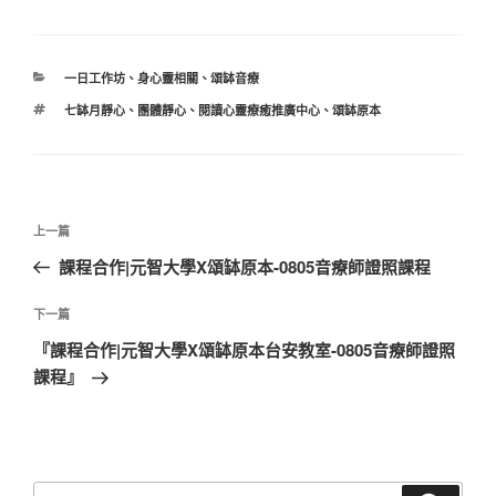
分
一日工作坊
、
身心靈相關
、
頌缽音療
類
標
七缽月靜心
、
團體靜心
、
閱讀心靈療癒推廣中心
、
頌缽原本
籤
文
上
上一篇
章
一
課程合作|元智大學X頌缽原本-0805音療師證照課程
導
篇
覽
文
下
下一篇
章
一
『課程合作|元智大學X頌缽原本台安教室-0805音療師證照
篇
課程』
文
章
搜