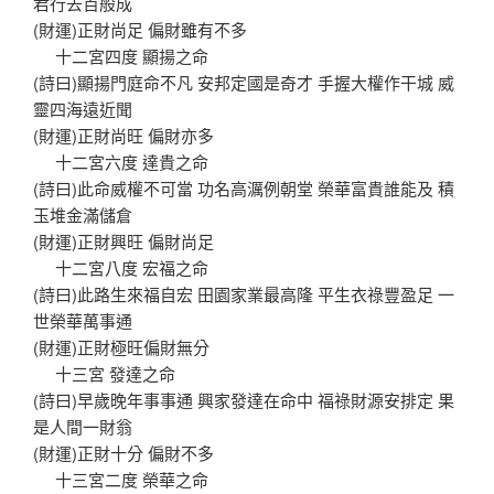
君行去百般成
(財運)正財尚足 偏財雖有不多
十二宮四度 顯揚之命
(詩曰)顯揚門庭命不凡 安邦定國是奇才 手握大權作干城 威
靈四海遠近聞
(財運)正財尚旺 偏財亦多
十二宮六度 達貴之命
(詩曰)此命威權不可當 功名高濿例朝堂 榮華富貴誰能及 積
玉堆金滿儲倉
(財運)正財興旺 偏財尚足
十二宮八度 宏福之命
(詩曰)此路生來福自宏 田園家業最高隆 平生衣祿豐盈足 一
世榮華萬事通
(財運)正財極旺偏財無分
十三宮 發達之命
(詩曰)早歲晚年事事通 興家發達在命中 福祿財源安排定 果
是人間一財翁
(財運)正財十分 偏財不多
十三宮二度 榮華之命