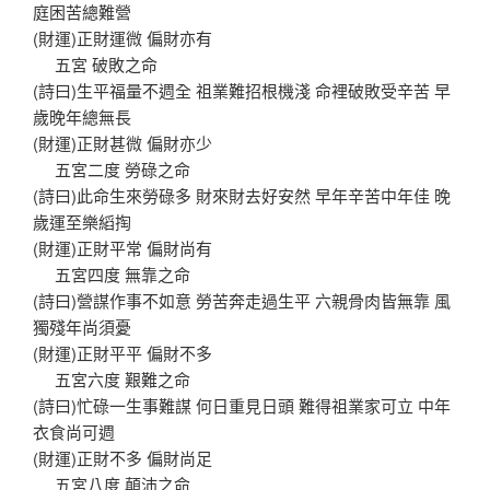
庭困苦總難營
(財運)正財運微 偏財亦有
五宮 破敗之命
(詩曰)生平福量不週全 祖業難招根機淺 命裡破敗受辛苦 早
歲晚年總無長
(財運)正財甚微 偏財亦少
五宮二度 勞碌之命
(詩曰)此命生來勞碌多 財來財去好安然 早年辛苦中年佳 晚
歲運至樂縚掏
(財運)正財平常 偏財尚有
五宮四度 無靠之命
(詩曰)營謀作事不如意 勞苦奔走過生平 六親骨肉皆無靠 風
獨殘年尚須憂
(財運)正財平平 偏財不多
五宮六度 艱難之命
(詩曰)忙碌一生事難謀 何日重見日頭 難得祖業家可立 中年
衣食尚可週
(財運)正財不多 偏財尚足
五宮八度 顛沛之命