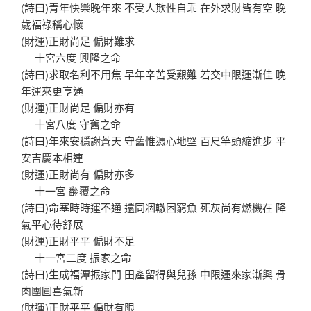
(詩曰)青年快樂晚年來 不受人欺性自乖 在外求財皆有空 晚
歲福祿稱心懷
(財運)正財尚足 偏財難求
十宮六度 興隆之命
(詩曰)求取名利不用焦 早年辛苦受艱難 若交中限運漸佳 晚
年運來更亨通
(財運)正財尚足 偏財亦有
十宮八度 守舊之命
(詩曰)年來安穩謝蒼天 守舊惟憑心地堅 百尺竿頭縮進步 平
安吉慶本相連
(財運)正財尚有 偏財亦多
十一宮 翻覆之命
(詩曰)命塞時時運不通 還同凅轍困窮魚 死灰尚有燃機在 降
氣平心待舒展
(財運)正財平平 偏財不足
十一宮二度 振家之命
(詩曰)生成福潭振家門 田產留得與兒孫 中限運來家漸興 骨
肉團圓喜氣新
(財運)正財平平 偏財有限