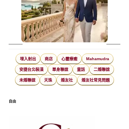
埋入射出
商店
心靈療癒
Mahamudra
安捷台北裝潢
單身聯誼
童話
二婚聯誼
未婚聯誼
天珠
婚友社
婚友社常見問題
自由