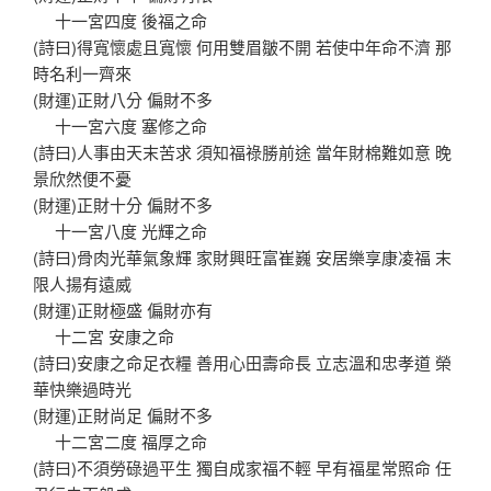
十一宮四度 後福之命
(詩曰)得寬懷處且寬懷 何用雙眉皺不開 若使中年命不濟 那
時名利一齊來
(財運)正財八分 偏財不多
十一宮六度 塞修之命
(詩曰)人事由天末苦求 須知福祿勝前途 當年財棉難如意 晚
景欣然便不憂
(財運)正財十分 偏財不多
十一宮八度 光輝之命
(詩曰)骨肉光華氣象輝 家財興旺富崔巍 安居樂享康凌福 末
限人揚有遠威
(財運)正財極盛 偏財亦有
十二宮 安康之命
(詩曰)安康之命足衣糧 善用心田壽命長 立志溫和忠孝道 榮
華快樂過時光
(財運)正財尚足 偏財不多
十二宮二度 福厚之命
(詩曰)不須勞碌過平生 獨自成家福不輕 早有福星常照命 任