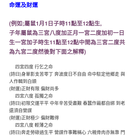
命運
及財運
(例如;屬鼠1月1日子時11點至12點生,
子年屬鼠為三宮八度加正月一宮二度加初一日
生一宮加子時生11點至12點中間為三宮二度共
為九宮二度然後對下面之解釋)
四宮四度 行乞之命
(詩曰)身單影支苦零丁 奔波度日不自由 命中駐定他鄉走 與
人作輯到白頭
(財運)正財有限 偏財尚多
四宮六度 孤獨之命
(詩曰)初限交運平平 中年辛苦受盡艱 春蠶作繭都自綁 到老
還須自營謀
(財運)正財極少 偏財難得
四宮八度 輕薄之命
(詩曰)奔走勞碌過生平 營謀作事難稱心 六親骨肉亦無靠 門