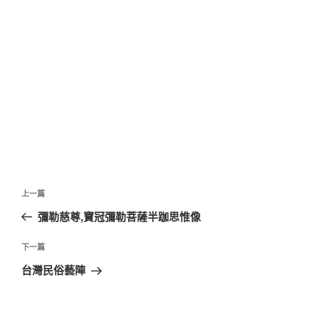
文
上
上一篇
章
一
彌勒慈尊,寶冠彌勒菩薩半跏思惟像
導
篇
覽
文
下
下一篇
章
一
台灣民俗藝陣
篇
文
章