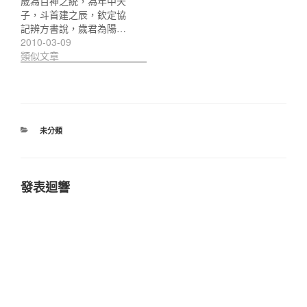
歲為百神之統，為年中天
子，斗首建之辰，欽定協
記辨方書說，歲君為陽…
2010-03-09
類似文章
分
未分類
類
發表迴響