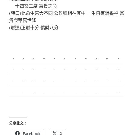
十四宮二度 富貴之命
(詩曰)此命生來大不同 公侯卿相在其中 一生自有消遙福 富
貴榮華萬世隆
(財運)正財十分 偏財八分
新莊植睫毛
板橋美睫
攝影
新北搬家
塑膠射出
監視器
飄眉
桃園搬家
台北搬家
塑膠模具
搬家
內湖飄眉
R1
模具開發
冷氣
營造
台北美睫
冷凍
優良搬家
甲級營造
保全
娃娃機
搬家服務
新莊接睫毛
中和搬家
繡眉
搬家公司
監控
飄眉推薦
金屬埋入
精密沖壓
空間設計
釣竿
契約搬家
精密模具
室內設計
空間設計
合法搬家
霧眉
美甲教學
台北飄眉
新竹植睫
美睫教學
美睫考照
分享此文：
Facebook
X