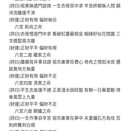
(詩曰)祖業無遺門庭微 一生衣祿苦中求 辛苦終朝無人問 顛
沛流離運不濟
(財運)正財有限 偏財無份
六宮 和尚之命
(詩曰)衣祿憎道門中求 看破紅塵最相宜 姻緣好似花間露 三
次婚娶兩次離
(財運)正財平平 偏財有限
六宮二度 離家之命
(詩曰)離鄉背井事自謀 祖宗產業狂費心 骨肉之情如冰炭 遷
居異地方無憂
(財運)正財有限 偏財不足
六宮四度 清貴之命
(詩曰)平生志氣運不通 正是淺水困絞龍 有朝一日春雷動 得
會風雲上九重
(財運)正財平平 偏財不足
六宮六度 鋼鐵之命
(詩曰)一生作事自辛苦 祖宗產業在夢中 夫妻鐵石方為佳 否
則終難到白頭