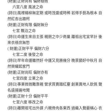
(財運)正財尚有 偏財極微
六宮八度 風波之命
(詩曰)風裡楊柳無定期 或時茂盛或時稀 若得手藝為根本 自
然紅杏出牆柯
(財運)正財有限 偏財無分
七宮 飄泊之命
(詩曰)命運生來自主張 親朋之中少商量 離祖出宅宜早計 後
來衣祿庶無愁
( 財運)正財平平 偏財六分
七宮二度 後發之命
(詩曰)早年命運雖然好 中運又見勝幾分 晚景猶好中秋月 自
然榮耀起家門
(財運)正財尚旺 偏財亦有
七宮四度 立業之命
(詩曰)事業微微難靠親 營求買賣踏紅塵 創業異地人欽佩 聲
名遠揚遍地聞
(財運)正財十分 偏財平平
七宮六度 移改之命
(詩曰)離開祖宅出外謀 六親骨肉各東西 過繼入聱最稱心 衣