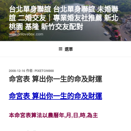
跳
台北單身聯誼 台北單身聯誼 未婚聯
至
誼 二婚交友｜專業婚友社推薦 新北
主
要
桃園 基隆 新竹交友配對
內
www.onlovebox.com
容
選單
發
2008-12-16
作者:
PIXETON988
佈
命宮表 算出你一生的命及財運
於
命宮表 算出你一生的命及財運
本命宮表算法以農曆年,月,日,時,為主