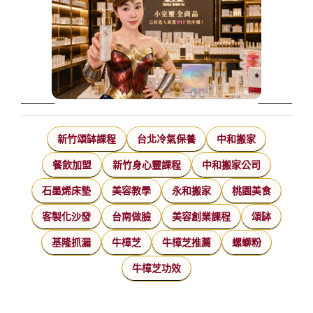
新竹頌缽課程
台北冷氣保養
中和搬家
餐飲加盟
新竹身心靈課程
中和搬家公司
石墨烯床墊
美容教學
永和搬家
桃園美食
客製化沙發
台南做臉
美容創業課程
頌缽
基隆抓漏
牛樟芝
牛樟芝推薦
螺螄粉
牛樟芝功效