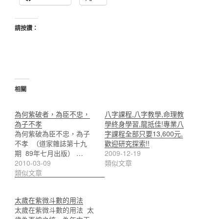
請按讚：
相關
為何紫破者，為臣不忠，
八字課程,八字教學,命理教
為子不孝
學終身學習,龍抵佳!專業八
為何紫破為臣不忠，為子
字課程全部只要13,600元,
不孝 （道家雜誌第十九
歡迎研究探索!!
期 89年七月出版） …
2009-12-19
2010-03-09
類似文章
類似文章
太歲在紫微斗數的用法
太歲在紫微斗數的用法 太