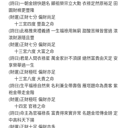
(詩曰)一朝金鎊快題名 顯祖榮宗立大勳 衣祿定然原裕足 田
園財棉更豐隆
(財運)正財七分 偏財尚足
十三宮四度 豐盈之命
(詩曰)此格推來禮義通 一生福祿用無窮 甜酸苦辣皆嘗過 滾
滾財源隱且豐
(財運)正財七分 偏財尚足
十三宮六度 大富之命
(詩曰)君是人間衣祿星 萬金家計不須謀 總然富貴由天定 安
享榮華過一生
(財運)正財極旺 偏財亦足
十三宮八度 大貴之命
(詩曰)生平福祿自然來 名利兼全帶壽偕 雁塔題命為貴客 紫
袍金帶走金階
(財運)正財極旺 偏財亦足
十四宮 官祿之命
(詩曰)命主為官福祿長 富貴得來實非常 名題金塔傳金鎊 定
中高科天下揚
(財運)正財十足 偏財亦多