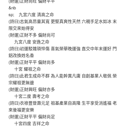
(財運)正財尚旺 偏財平平
&nb
sp; 九宮六度 清高之命
(詩曰)志氣高昂量其寬 更堅真爽性天然 六親手足水如冰 末
限交來始得安
(財運)正財不多 偏財尚可
九宮八度 安逸之命
(詩曰)初運駁雜瑣悴傷 喜氣榮華晚運強 直交中年末運好 門
鋁改換姓名香
(財運)正財平平 偏財尚多
十宮 耀祖之命
(詩曰)此君生成命不群 為人能幹異凡庸 自創基業人敬佩 榮
宗耀祖更無邊
(財運)正財興旺 偏財亦多
十宮二度 壽考之命
(詩曰)衣祿豐登壽元足 祖基產業自高隆 生平享受消遙福 老
來後福更安樂
(財運)正財平平 偏財尚足
十宮四度 吉祥之命