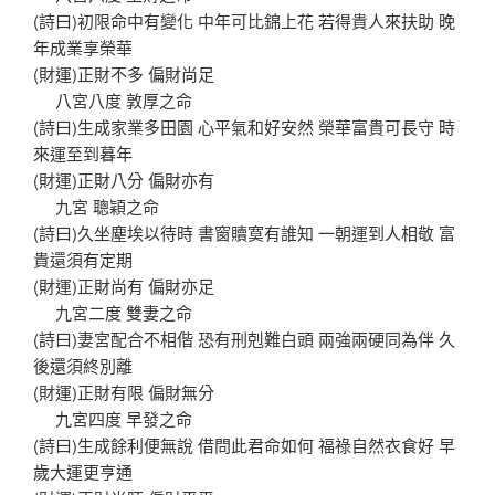
(詩曰)初限命中有變化 中年可比錦上花 若得貴人來扶助 晚
年成業享榮華
(財運)正財不多 偏財尚足
八宮八度 敦厚之命
(詩曰)生成家業多田園 心平氣和好安然 榮華富貴可長守 時
來運至到暮年
(財運)正財八分 偏財亦有
九宮 聰穎之命
(詩曰)久坐塵埃以待時 書窗贖寞有誰知 一朝運到人相敬 富
貴還須有定期
(財運)正財尚有 偏財亦足
九宮二度 雙妻之命
(詩曰)妻宮配合不相偕 恐有刑剋難白頭 兩強兩硬同為伴 久
後還須終別離
(財運)正財有限 偏財無分
九宮四度 早發之命
(詩曰)生成餘利便無說 借問此君命如何 福祿自然衣食好 早
歲大運更亨通