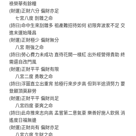
祿榮華有餘糧
(財運)正財六分 偏財亦足
七宮八度 剖雜之命
(詩曰)命中生來刮雜多 祖產難招待如何 初限奔波家不足 交
進末運始隆昌
(財運)正財極少 偏財無分
八宮 剛強之命
(詩曰)勞心費力未成功 直待花開一樣紅 出外經營得貴助 終
需還自改門風
(財運)正財平平 偏財有限
八宮二度 勇敢之命
(詩曰)浮圖直立出重宵 拾極行來步步高 但到半途須努力 要
登顛頂莫辭勞
(財運)正財平平 偏財尚足
八宮四度 豪爽之命
(詩曰)此命推來志向高 孟嘗第二意氣豪 樂善好施人欽佩 消
遙度日福無邊
(財運)正財尚有 偏財亦足
八宮六度 生財之命