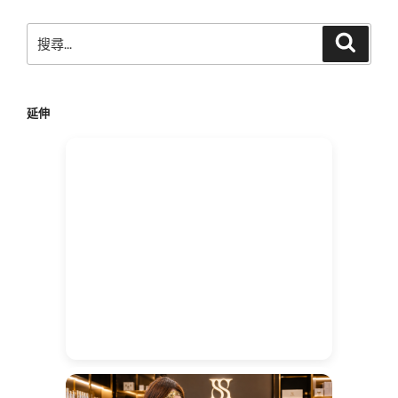
搜
搜
尋
尋
關
鍵
延伸
字: