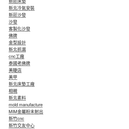
新莊床墊
新北冷氣安裝
新莊沙發
沙發
客製化沙發
佛牌
金型設計
新北抓漏
cnc工廠
泰國老佛牌
美睫店
美甲
新北床墊工廠
相親
新北素料
mold manufacture
MIM金屬粉末射出
新竹cnc
新竹交友中心