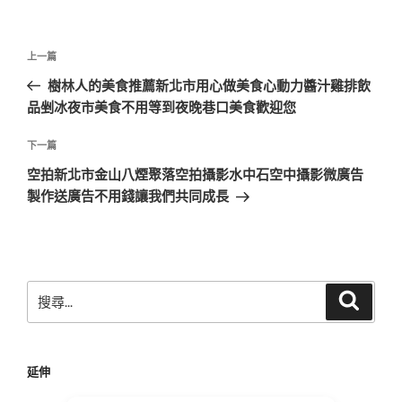
文
上
上一篇
章
一
樹林人的美食推薦新北市用心做美食心動力醬汁雞排飲
導
篇
品剉冰夜市美食不用等到夜晚巷口美食歡迎您
覽
文
章
下
下一篇
一
空拍新北市金山八煙聚落空拍攝影水中石空中攝影微廣告
篇
製作送廣告不用錢讓我們共同成長
文
章
搜
搜
尋
尋
關
鍵
延伸
字: