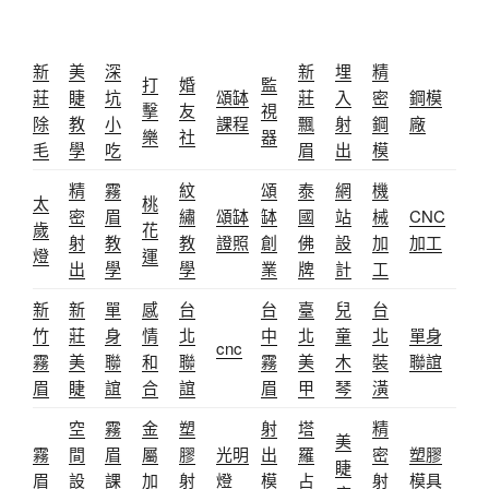
新
美
深
新
埋
精
打
婚
監
莊
睫
坑
頌缽
莊
入
密
鋼模
擊
友
視
除
教
小
課程
飄
射
鋼
廠
樂
社
器
毛
學
吃
眉
出
模
精
霧
紋
頌
泰
網
機
太
桃
密
眉
繡
頌缽
缽
國
站
械
CNC
歲
花
射
教
教
證照
創
佛
設
加
加工
燈
運
出
學
學
業
牌
計
工
新
新
單
感
台
台
臺
兒
台
竹
莊
身
情
北
中
北
童
北
單身
cnc
霧
美
聯
和
聯
霧
美
木
裝
聯誼
眉
睫
誼
合
誼
眉
甲
琴
潢
空
霧
金
塑
射
塔
精
美
霧
間
眉
屬
膠
光明
出
羅
密
塑膠
睫
眉
設
課
加
射
燈
模
占
射
模具