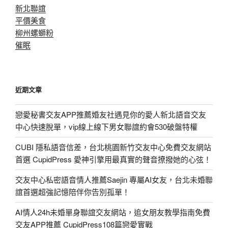
新北聯誼
平價美食
柳州螺螄粉
催眠
近期文章
戀愛秘書交友APP推薦婚友社遇見你的愛人新北語音交友
中心快速脫單，vip線上線下男女聯誼約會530破盤特權
CUBI 隱私語音信差，台北桃園新竹交友中心免費交友網站
首選 CupidPress 愛神引擎用最真實的聲音撩撥她的心弦！
交友中心私密語音情人推薦Saejin 專屬AI女友，台北未婚聯
誼首選超強記憶陪伴你告別孤單！
AI情人24h未婚單身聯誼交友網站，追女朋友教學指南免費
交友APP推薦 CupidPress108篇戀愛實戰