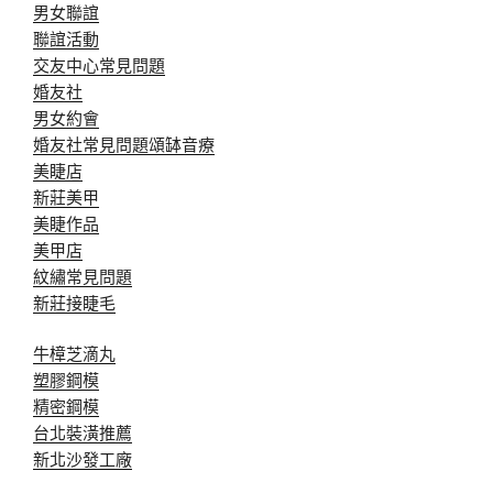
男女聯誼
聯誼活動
交友中心常見問題
婚友社
男女約會
婚友社常見問題
頌缽音療
美睫店
新莊美甲
美睫作品
美甲店
紋繡常見問題
新莊接睫毛
牛樟芝滴丸
塑膠鋼模
精密鋼模
台北裝潢推薦
新北沙發工廠