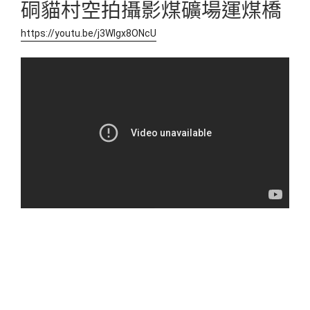
硐貓村空拍攝影煤礦場運煤橋
coal transportation bridge瑞
https://youtu.be/j3Wlgx8ONcU
三石炭橋猴硐火車站