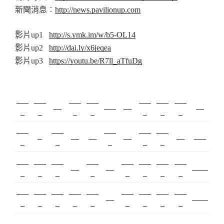
新聞消息︰
http://news.pavilionup.com
影片up1
http://s.ymk.im/w/b5-OL14
影片up2
http://dai.ly/x6jeqea
影片up3
https://youtu.be/R7ll_aTfuDg
新莊美
板橋美
新北搬
塑膠射
桃園搬
台北搬
塑膠模
攝影
監視器
飄眉
搬家
甲
睫
家
出
家
家
具
內湖飄
模具開
台北美
優良搬
甲級營
R1
冷氣
營造
冷凍
保全
娃娃機
眉
發
睫
家
造
搬家服
搬家評
中和搬
搬家公
飄眉推
金屬埋
精密沖
空間設
繡眉
監控
北市搬家
務
價
家
司
薦
入
壓
計
契約搬
精密模
室內設
空間設
合法搬
美甲教
台北飄
新竹植
美睫教
霧眉
美睫考照
家
具
計
計
家
學
眉
睫
學