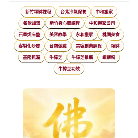
新竹頌缽課程
台北冷氣保養
中和搬家
餐飲加盟
新竹身心靈課程
中和搬家公司
石墨烯床墊
美容教學
永和搬家
桃園美食
客製化沙發
台南做臉
美容創業課程
頌缽
基隆抓漏
牛樟芝
牛樟芝推薦
螺螄粉
牛樟芝功效