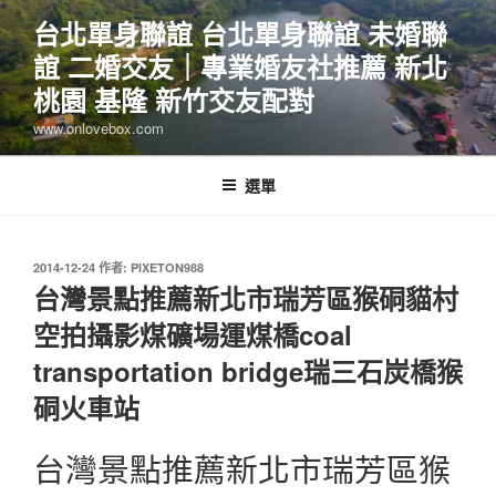
跳
台北單身聯誼 台北單身聯誼 未婚聯
至
誼 二婚交友｜專業婚友社推薦 新北
主
要
桃園 基隆 新竹交友配對
內
www.onlovebox.com
容
選單
發
2014-12-24
作者:
PIXETON988
佈
台灣景點推薦新北市瑞芳區猴硐貓村
於
空拍攝影煤礦場運煤橋coal
transportation bridge瑞三石炭橋猴
硐火車站
台灣景點推薦新北市瑞芳區猴