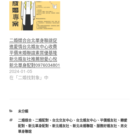
二婚媒合台北單身聯誼促
進愛情台北婚友中心收費
平價末婚聯誼素質優基隆
新北婚友社推薦戀愛心悅
新北單身配對0976034801
2024-01-05
在「二婚找對象」中
分
未分類
類
標
二婚媒合
、
二婚配對
、
台北交友中心
、
台北婚友中心
、
平價婚友社
、
戀愛
籤
配對
、
新北單身配對
、
新北婚友社
、
新北未婚聯誼
、
服務好婚友社
、
男女
單身聯誼