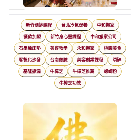
新竹頌缽課程
台北冷氣保養
中和搬家
餐飲加盟
新竹身心靈課程
中和搬家公司
石墨烯床墊
美容教學
永和搬家
桃園美食
客製化沙發
台南做臉
美容創業課程
頌缽
基隆抓漏
牛樟芝
牛樟芝推薦
螺螄粉
牛樟芝功效