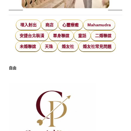
埋入射出
商店
心靈療癒
Mahamudra
安捷台北裝潢
單身聯誼
童話
二婚聯誼
未婚聯誼
天珠
婚友社
婚友社常見問題
自由