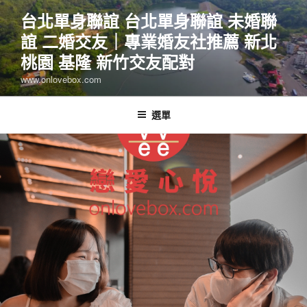
跳
台北單身聯誼 台北單身聯誼 未婚聯
至
誼 二婚交友｜專業婚友社推薦 新北
主
要
桃園 基隆 新竹交友配對
內
www.onlovebox.com
容
選單