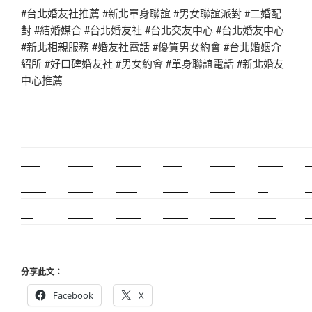
#台北婚友社推薦 #新北單身聯誼 #男女聯誼派對 #二婚配
對 #結婚媒合 #台北婚友社 #台北交友中心 #台北婚友中心
#新北相親服務 #婚友社電話 #優質男女約會 #台北婚姻介
紹所 #好口碑婚友社 #男女約會 #單身聯誼電話 #新北婚友
中心推薦
新莊除毛
美睫教學
深坑小吃
打擊樂
多益課程
頌缽課程
監
太歲燈
精密射出
霧眉教學
桃花運
紋繡教學
頌缽證照
頌
新竹霧眉
新莊美睫
雅思6.5
感情和合
雅思課程
cnc
台
霧眉
空間設計
霧眉課程
金屬加工
塑膠射出
光明燈
射
分享此文：
Facebook
X