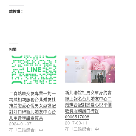
請按讚：
相關
新北聯誼社男女單身約會
二春熟齡交友專業一對一
線上報名台北婚友中心二
精緻相親服務台北婚友社
婚媒合配對戀愛心悅平價
推薦戀愛心悅男女嚴謹配
收費服務讚口碑好
對好口碑新北婚友中心台
0906517008
北單身聯誼素質高
2017-09-11
2024-01-07
在「二婚媒合」中
在「二婚媒合」中