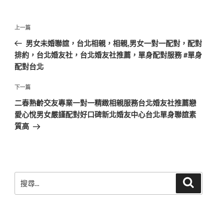
文
上
上一篇
章
一
男女未婚聯誼，台北相親，相親,男女一對一配對，配對
導
篇
排約，台北婚友社，台北婚友社推薦，單身配對服務 #單身
覽
文
配對台北
章
下
下一篇
一
二春熟齡交友專業一對一精緻相親服務台北婚友社推薦戀
篇
愛心悅男女嚴謹配對好口碑新北婚友中心台北單身聯誼素
文
質高
章
搜
搜
尋
尋
關
鍵