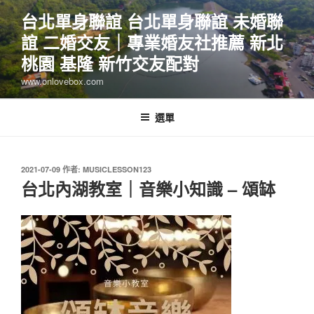
跳
台北單身聯誼 台北單身聯誼 未婚聯
至
誼 二婚交友｜專業婚友社推薦 新北
主
要
桃園 基隆 新竹交友配對
內
www.onlovebox.com
容
選單
發
2021-07-09
作者:
MUSICLESSON123
佈
台北內湖教室｜音樂小知識 – 頌缽
於