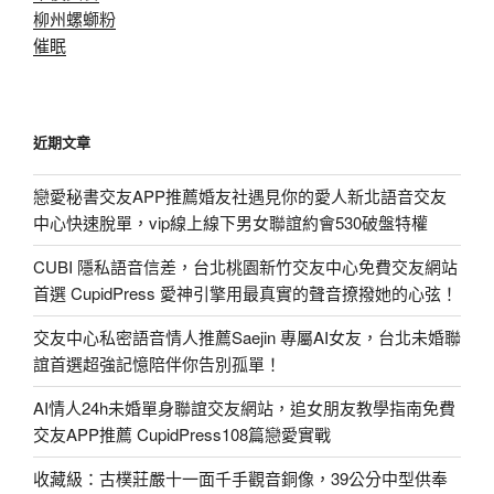
柳州螺螄粉
催眠
近期文章
戀愛秘書交友APP推薦婚友社遇見你的愛人新北語音交友
中心快速脫單，vip線上線下男女聯誼約會530破盤特權
CUBI 隱私語音信差，台北桃園新竹交友中心免費交友網站
首選 CupidPress 愛神引擎用最真實的聲音撩撥她的心弦！
交友中心私密語音情人推薦Saejin 專屬AI女友，台北未婚聯
誼首選超強記憶陪伴你告別孤單！
AI情人24h未婚單身聯誼交友網站，追女朋友教學指南免費
交友APP推薦 CupidPress108篇戀愛實戰
收藏級：古樸莊嚴十一面千手觀音銅像，39公分中型供奉