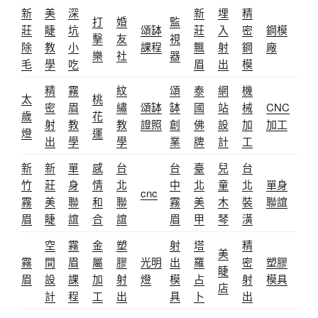
新
美
深
新
埋
精
打
婚
監
莊
睫
坑
頌缽
莊
入
密
鋼模
擊
友
視
除
教
小
課程
飄
射
鋼
廠
樂
社
器
毛
學
吃
眉
出
模
精
霧
紋
頌
泰
網
機
太
桃
密
眉
繡
頌缽
缽
國
站
械
CNC
歲
花
射
教
教
證照
創
佛
設
加
加工
燈
運
出
學
學
業
牌
計
工
新
新
單
感
台
台
臺
兒
台
竹
莊
身
情
北
中
北
童
北
單身
cnc
霧
美
聯
和
聯
霧
美
木
裝
聯誼
眉
睫
誼
合
誼
眉
甲
琴
潢
空
霧
金
塑
射
塔
精
美
霧
間
眉
屬
膠
光明
出
羅
密
塑膠
睫
眉
設
課
加
射
燈
模
占
射
模具
店
計
程
工
出
具
卜
出