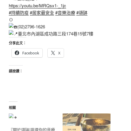
https://youtu.be/MRQsx1-_1jc
#持續防疫
#居家最安全
#音樂治療
#頌缽
⊙
(02)2796-1626
臺北市內湖區成功路三段174巷15號7樓
分享此文：
Facebook
X
請按讚：
相關
『關於頌缽|挑選你的音療