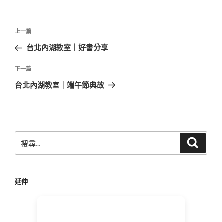
文
上
上一篇
章
一
台北內湖教室｜好書分享
導
篇
覽
文
下
下一篇
章
一
台北內湖教室｜端午節典故
篇
文
章
搜
搜
尋
尋
關
鍵
延伸
字: