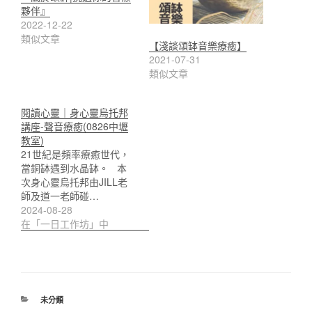
夥伴』
2022-12-22
類似文章
【淺談頌缽音樂療癒】
2021-07-31
類似文章
閱讀心靈｜身心靈烏托邦
講座-聲音療癒(0826中壢
教室)
21世紀是頻率療癒世代，
當銅缽遇到水晶缽。 本
次身心靈烏托邦由JILL老
師及道一老師碰…
2024-08-28
在「一日工作坊」中
分
未分類
類