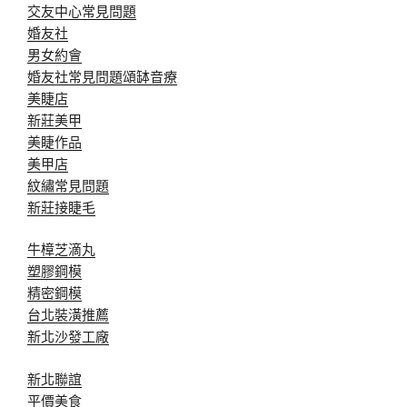
交友中心常見問題
婚友社
男女約會
婚友社常見問題
頌缽音療
美睫店
新莊美甲
美睫作品
美甲店
紋繡常見問題
新莊接睫毛
牛樟芝滴丸
塑膠鋼模
精密鋼模
台北裝潢推薦
新北沙發工廠
新北聯誼
平價美食