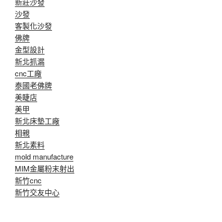
新莊沙發
沙發
客製化沙發
佛牌
金型設計
新北抓漏
cnc工廠
泰國老佛牌
美睫店
美甲
新北床墊工廠
相親
新北素料
mold manufacture
MIM金屬粉末射出
新竹cnc
新竹交友中心