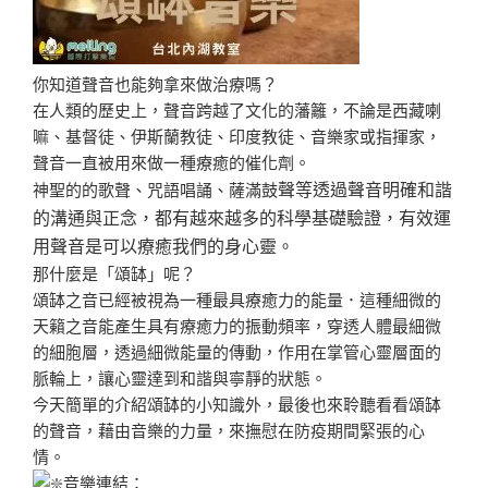
你知道聲音也能夠拿來做治療嗎？
在人類的歷史上，聲音跨越了文化的藩籬，不論是西藏喇
嘛、基督徒、伊斯蘭教徒、印度教徒、音樂家或指揮家，
聲音一直被用來做一種療癒的催化劑。
神聖的的歌聲、咒語唱誦、薩滿鼓
聲等透過聲音明確和諧
的溝通與正念，都有越來越多的科學基礎驗證，有效運
用聲音是可以療癒我們的身心靈。
那什麼是「頌缽」呢？
頌缽之音已經被視為一種最具療癒力的能量．這種細微的
天籟之音能產生具有療癒力的振動頻率，穿透人體最細微
的細胞層，透過細微能量的傳動，作用在掌管心靈層面的
脈輪上，讓心靈達到和諧與寧靜的狀態。
今天簡單的介紹頌缽的小知識外，最後也來聆聽看看頌缽
的聲音，藉由音樂的力量，來撫慰在防疫期間緊張的心
情。
音樂連結：