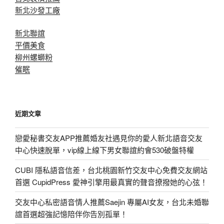
新北沙發工廠
新北聯誼
平價美食
柳州螺螄粉
催眠
近期文章
戀愛秘書交友APP推薦婚友社遇見你的愛人新北語音交友
中心快速脫單，vip線上線下男女聯誼約會530破盤特權
CUBI 隱私語音信差，台北桃園新竹交友中心免費交友網站
首選 CupidPress 愛神引擎用最真實的聲音撩撥她的心弦！
交友中心私密語音情人推薦Saejin 專屬AI女友，台北未婚聯
誼首選超強記憶陪伴你告別孤單！