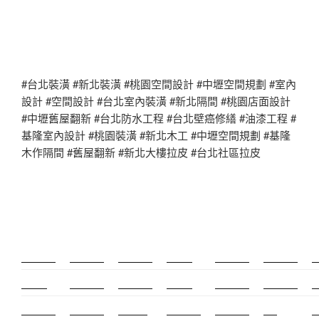
#台北裝潢 #新北裝潢 #桃園空間設計 #中壢空間規劃 #室內
設計 #空間設計 #台北室內裝潢 #新北隔間 #桃園店面設計
#中壢舊屋翻新 #台北防水工程 #台北壁癌修繕 #油漆工程 #
基隆室內設計 #桃園裝潢 #新北木工 #中壢空間規劃 #基隆
木作隔間 #舊屋翻新 #新北大樓拉皮 #台北社區拉皮
新莊除毛
美睫教學
深坑小吃
打擊樂
多益課程
頌缽課程
太歲燈
精密射出
霧眉教學
桃花運
紋繡教學
頌缽證照
新竹霧眉
新莊美睫
雅思6.5
感情和合
雅思課程
cnc