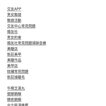
交友APP
男女聯誼
聯誼活動
交友中心常見問題
婚友社
男女約會
婚友社常見問題
頌缽音療
美睫店
新莊美甲
美睫作品
美甲店
紋繡常見問題
新莊接睫毛
牛樟芝滴丸
塑膠鋼模
精密鋼模
台北裝潢推薦