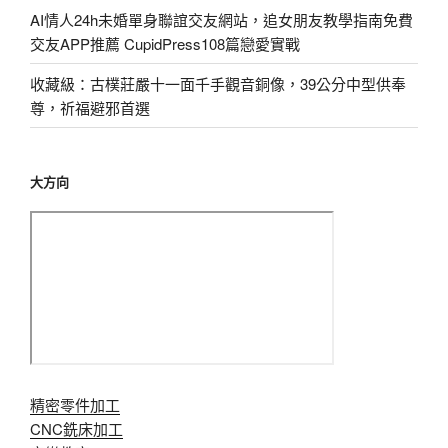
AI情人24h未婚單身聯誼交友網站，追女朋友教學指南免費
交友APP推薦 CupidPress108篇戀愛實戰
收藏級：古樸莊嚴十一面千手觀音銅像，39公分中型供奉
尊，祈福避邪首選
大方向
精密零件加工
CNC銑床加工