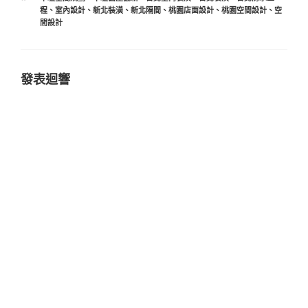
籤
程
、
室內設計
、
新北裝潢
、
新北隔間
、
桃園店面設計
、
桃園空間設計
、
空
間設計
發表迴響