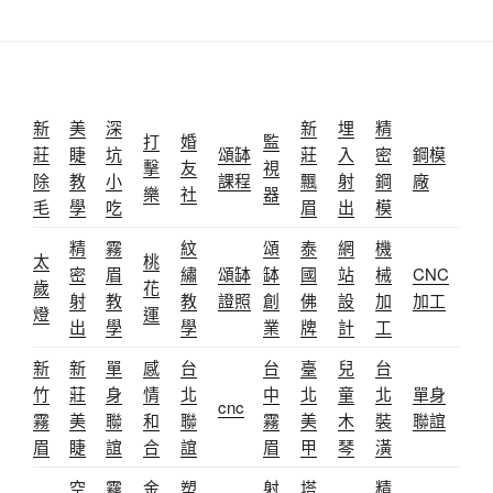
新
美
深
新
埋
精
打
婚
監
莊
睫
坑
頌缽
莊
入
密
鋼模
擊
友
視
除
教
小
課程
飄
射
鋼
廠
樂
社
器
毛
學
吃
眉
出
模
精
霧
紋
頌
泰
網
機
太
桃
密
眉
繡
頌缽
缽
國
站
械
CNC
歲
花
射
教
教
證照
創
佛
設
加
加工
燈
運
出
學
學
業
牌
計
工
新
新
單
感
台
台
臺
兒
台
竹
莊
身
情
北
中
北
童
北
單身
cnc
霧
美
聯
和
聯
霧
美
木
裝
聯誼
眉
睫
誼
合
誼
眉
甲
琴
潢
空
霧
金
塑
射
塔
精