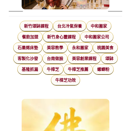
新竹頌缽課程
台北冷氣保養
中和搬家
餐飲加盟
新竹身心靈課程
中和搬家公司
石墨烯床墊
美容教學
永和搬家
桃園美食
客製化沙發
台南做臉
美容創業課程
頌缽
基隆抓漏
牛樟芝
牛樟芝推薦
螺螄粉
牛樟芝功效