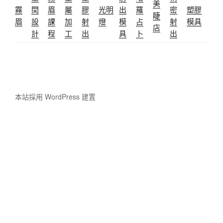
美
霧
間
眉
屬
膠
光明
出
羅
密
塑膠
睫
眉
設
課
加
射
燈
模
占
射
模具
店
計
程
工
出
具
卜
出
本站採用 WordPress 建置