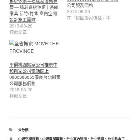
系統傢俱幸福成家優惠專
公司服務價格
案—-綠芯系統傢俱 ||系統
2018-06-20
家具 新竹/竹北 室內空間
在「桃園搬家價格」中
設計施工團隊
2013-08-20
類似文章
平價桃園搬家公司推薦中
和搬家公司電話閣上
0800888055優良台北搬家
公司服務價格
2018-06-20
類似文章
分
未分類
類
標
中壢空間規劃
、
中壢舊屋翻新
、
台北室內裝潢
、
台北裝潢
、
台北防水工