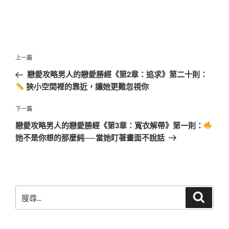
文
上
上一篇
章
一
戀愛攻略男人的戀愛勝經《第2章：追求》第二十則：
導
篇
狹小空間裡的靠近，讓她更難忽視你
覽
文
章
下
下一篇
一
戀愛攻略男人的戀愛勝經《第3章：寬衣解帶》第一則：
篇
她不是你想的那麼純──當她盯著畫面不說話
文
章
搜
搜
尋
尋
關
鍵