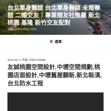
跳
台北單身聯誼 台北單身聯誼 未婚聯
至
誼 二婚交友｜專業婚友社推薦 新北
主
要
桃園 基隆 新竹交友配對
內
www.onlovebox.com
容
選單
發
2018-06-11
作者:
PIXETON988
佈
友誠桃園空間設計,中壢空間規劃,桃
於
園店面設計,中壢舊屋翻新,新北裝潢,
台北防水工程