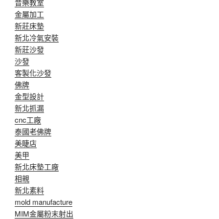
音樂教室
金屬加工
新莊床墊
新北冷氣安裝
新莊沙發
沙發
客製化沙發
佛牌
金型設計
新北抓漏
cnc工廠
泰國老佛牌
美睫店
美甲
新北床墊工廠
相親
新北素料
mold manufacture
MIM金屬粉末射出