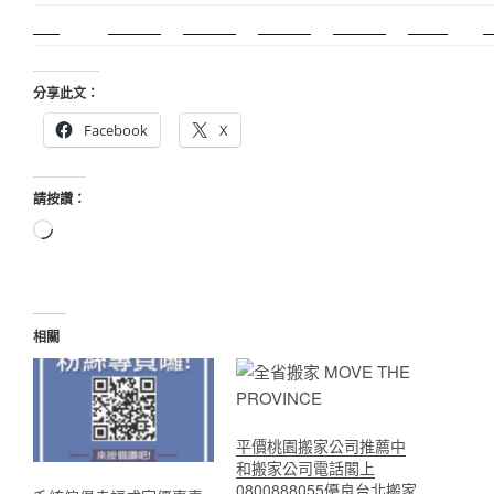
霧眉
空間設計
霧眉課程
金屬加工
塑膠射出
光明燈
分享此文：
Facebook
X
請按讚：
正
在
載
入...
相關
平價桃園搬家公司推薦中
和搬家公司電話閣上
0800888055優良台北搬家