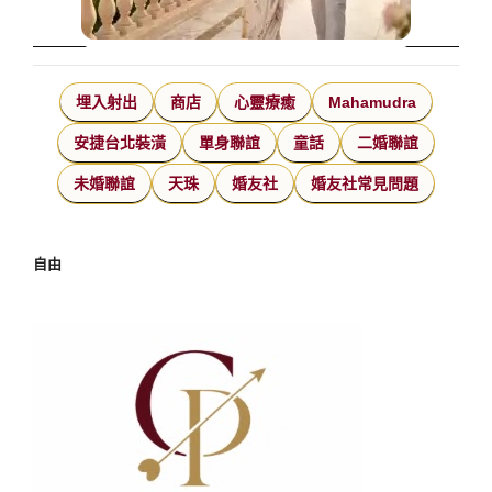
埋入射出
商店
心靈療癒
Mahamudra
安捷台北裝潢
單身聯誼
童話
二婚聯誼
未婚聯誼
天珠
婚友社
婚友社常見問題
自由