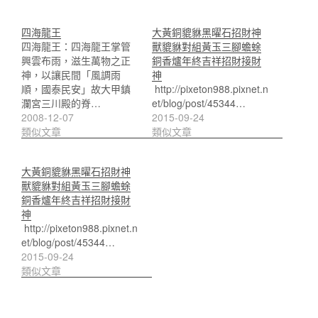
四海龍王
大黃銅貔貅黑曜石招財神
四海龍王：四海龍王掌管
獸貔貅對組黃玉三腳蟾蜍
興雲布雨，滋生萬物之正
銅香爐年終吉祥招財接財
神，以讓民間「風調雨
神
順，國泰民安」故大甲鎮
http://pixeton988.pixnet.n
瀾宮三川殿的脊…
et/blog/post/45344…
2008-12-07
2015-09-24
類似文章
類似文章
大黃銅貔貅黑曜石招財神
獸貔貅對組黃玉三腳蟾蜍
銅香爐年終吉祥招財接財
神
http://pixeton988.pixnet.n
et/blog/post/45344…
2015-09-24
類似文章