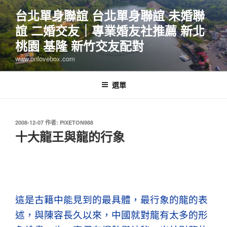
跳
台北單身聯誼 台北單身聯誼 未婚聯
至
誼 二婚交友｜專業婚友社推薦 新北
主
要
桃園 基隆 新竹交友配對
內
www.onlovebox.com
容
選單
發
2008-12-07
作者:
PIXETON988
佈
十大龍王與龍的行象
於
這是古籍中能見到的最具體，最行象的龍的表
述，與陳容長久以來，中國就對龍有太多的形