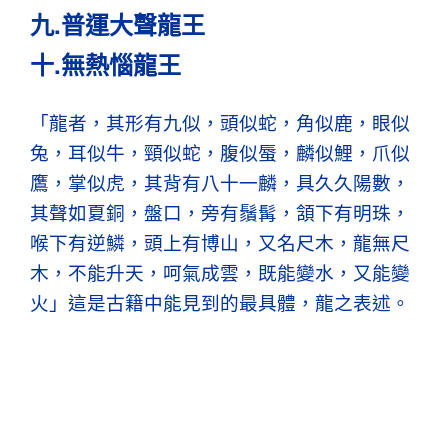
九.普運大聲龍王
十.無熱惱龍王
「龍者，其形有九似，頭似蛇，角似鹿，眼似
兔，耳似牛，頸似蛇，腹似蜃，麟似鯉，爪似
鷹，掌似虎，其背有八十一麟，具久久陽數，
其聲如夏銅，盤口，旁有鬚髯，頷下有明珠，
喉下有逆鱗，頭上有博山，又名尺木，龍無尺
木，不能升天，呵氣成雲，既能變水，又能變
火」這是古籍中能見到的最具體，龍之表述。