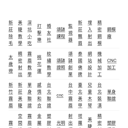
新
美
深
新
埋
精
打
婚
監
莊
睫
坑
頌缽
莊
入
密
鋼模
擊
友
視
除
教
小
課程
飄
射
鋼
廠
樂
社
器
毛
學
吃
眉
出
模
精
霧
紋
頌
泰
網
機
太
桃
密
眉
繡
頌缽
缽
國
站
械
CNC
歲
花
射
教
教
證照
創
佛
設
加
加工
燈
運
出
學
學
業
牌
計
工
新
新
單
感
台
台
臺
兒
台
竹
莊
身
情
北
中
北
童
北
單身
cnc
霧
美
聯
和
聯
霧
美
木
裝
聯誼
眉
睫
誼
合
誼
眉
甲
琴
潢
空
霧
金
塑
射
塔
精
美
霧
間
眉
屬
膠
光明
出
羅
密
塑膠
睫