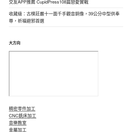
交友APP推薦 CupidPress108篇戀愛實戰
收藏級：古樸莊嚴十一面千手觀音銅像，39公分中型供奉
尊，祈福避邪首選
大方向
精密零件加工
CNC銑床加工
音樂教室
金屬加工