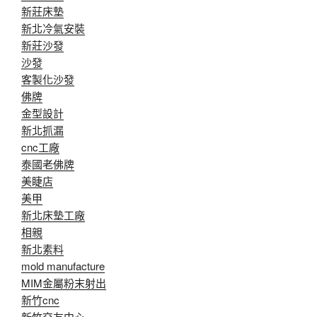
新莊床墊
新北冷氣安裝
新莊沙發
沙發
客製化沙發
佛牌
金型設計
新北抓漏
cnc工廠
泰國老佛牌
美睫店
美甲
新北床墊工廠
相親
新北素料
mold manufacture
MIM金屬粉末射出
新竹cnc
新竹交友中心