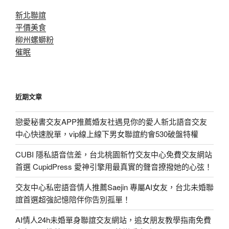
新北聯誼
平價美食
柳州螺螄粉
催眠
近期文章
戀愛秘書交友APP推薦婚友社遇見你的愛人新北語音交友
中心快速脫單，vip線上線下男女聯誼約會530破盤特權
CUBI 隱私語音信差，台北桃園新竹交友中心免費交友網站
首選 CupidPress 愛神引擎用最真實的聲音撩撥她的心弦！
交友中心私密語音情人推薦Saejin 專屬AI女友，台北未婚聯
誼首選超強記憶陪伴你告別孤單！
AI情人24h未婚單身聯誼交友網站，追女朋友教學指南免費