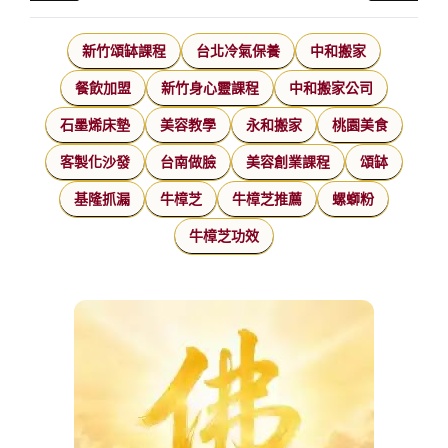
新竹頌缽課程
台北冷氣保養
中和搬家
餐飲加盟
新竹身心靈課程
中和搬家公司
石墨烯床墊
美容教學
永和搬家
桃園美食
客製化沙發
台南做臉
美容創業課程
頌缽
基隆抓漏
牛樟芝
牛樟芝推薦
螺螄粉
牛樟芝功效