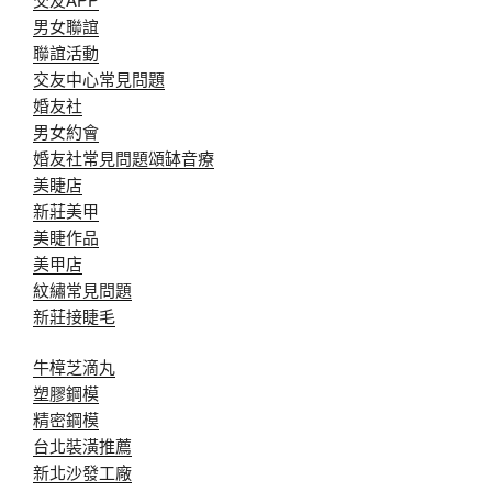
男女聯誼
聯誼活動
交友中心常見問題
婚友社
男女約會
婚友社常見問題
頌缽音療
美睫店
新莊美甲
美睫作品
美甲店
紋繡常見問題
新莊接睫毛
牛樟芝滴丸
塑膠鋼模
精密鋼模
台北裝潢推薦
新北沙發工廠