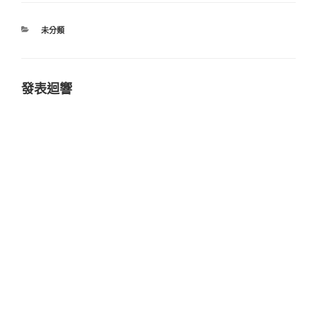
分
未分類
類
發表迴響