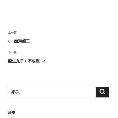
文
上
上一篇
章
一
四海龍王
導
篇
覽
文
下
下一篇
章
一
龍生九子，不成龍
篇
文
章
搜
搜
尋
尋
關
鍵
延伸
字: