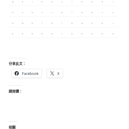
新莊植睫毛
板橋美睫
攝影
新北搬家
塑膠射出
監視器
飄眉
桃園搬家
台北搬家
塑膠模具
搬家
內湖飄眉
R1
模具開發
冷氣
營造
台北美睫
冷凍
優良搬家
甲級營造
保全
娃娃機
搬家服務
新莊接睫毛
中和搬家
繡眉
搬家公司
監控
飄眉推薦
金屬埋入
精密沖壓
空間設計
釣竿
契約搬家
精密模具
室內設計
空間設計
合法搬家
霧眉
美甲教學
台北飄眉
新竹植睫
美睫教學
美睫考照
分享此文：
Facebook
X
請按讚：
相關