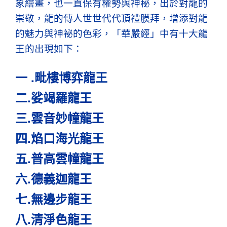
象繪畫，也一直保有權勢與神秘，出於對龍的
崇敬，龍的傳人世世代代頂禮膜拜，增添對龍
的魅力與神祕的色彩，「華嚴經」中有十大龍
王的出現如下：
一 .毗樓博弈龍王
二.娑竭羅龍王
三.雲音妙幢龍王
四.焰口海光龍王
五.普高雲幢龍王
六.德義迦龍王
七.無邊步龍王
八.清淨色龍王