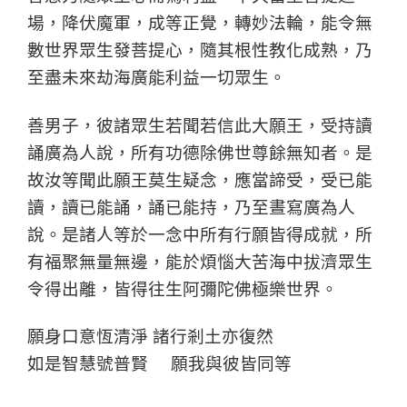
場，降伏魔軍，成等正覺，轉妙法輪，能令無
數世界眾生發菩提心，隨其根性教化成熟，乃
至盡未來劫海廣能利益一切眾生。
善男子，彼諸眾生若聞若信此大願王，受持讀
誦廣為人說，所有功德除佛世尊餘無知者。是
故汝等聞此願王莫生疑念，應當諦受，受已能
讀，讀已能誦，誦已能持，乃至晝寫廣為人
說。是諸人等於一念中所有行願皆得成就，所
有福聚無量無邊，能於煩惱大苦海中拔濟眾生
令得出離，皆得往生阿彌陀佛極樂世界。
願身口意恆清淨 諸行剎土亦復然
如是智慧號普賢 願我與彼皆同等