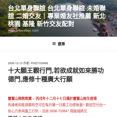
跳
台北單身聯誼 台北單身聯誼 未婚聯
至
誼 二婚交友｜專業婚友社推薦 新北
主
要
桃園 基隆 新竹交友配對
內
www.onlovebox.com
容
選單
發
2008-12-13
作者:
PIXETON988
佈
十大願王觀行門,若欲成就如來勝功
於
德門,應修十種廣大行願
靈鷲山佛教教團 – 丙戌年十二月十七日攝於靈鷲山無生道場
有緣者如能發願有空可在每月播一日義工功德無量!! 歡迎您分出一
些心力參與義工行列，洽詢 0936-703847 周銘城師兄