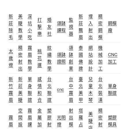
新
美
深
新
埋
精
打
婚
監
莊
睫
坑
頌缽
莊
入
密
鋼模
擊
友
視
除
教
小
課程
飄
射
鋼
廠
樂
社
器
毛
學
吃
眉
出
模
精
霧
紋
頌
泰
網
機
太
桃
密
眉
繡
頌缽
缽
國
站
械
CNC
歲
花
射
教
教
證照
創
佛
設
加
加工
燈
運
出
學
學
業
牌
計
工
新
新
單
感
台
台
臺
兒
台
竹
莊
身
情
北
中
北
童
北
單身
cnc
霧
美
聯
和
聯
霧
美
木
裝
聯誼
眉
睫
誼
合
誼
眉
甲
琴
潢
空
霧
金
塑
射
塔
精
美
霧
間
眉
屬
膠
光明
出
羅
密
塑膠
睫
眉
設
課
加
射
燈
模
占
射
模具
店