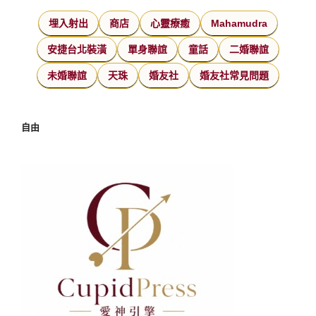
埋入射出
商店
心靈療癒
Mahamudra
安捷台北裝潢
單身聯誼
童話
二婚聯誼
未婚聯誼
天珠
婚友社
婚友社常見問題
自由