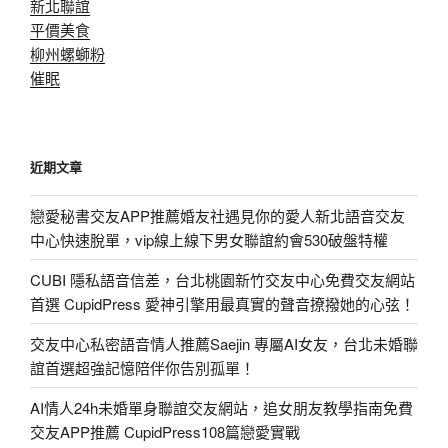
新北聯誼
平價美食
柳州螺螄粉
催眠
近期文章
戀愛秘書交友APP推薦婚友社遇見你的愛人新北語音交友
中心快速脫單，vip線上線下男女聯誼約會530破盤特權
CUBI 隱私語音信差，台北桃園新竹交友中心免費交友網站
首選 CupidPress 愛神引擎用最真實的聲音撩撥她的心弦！
交友中心私密語音情人推薦Saejin 專屬AI女友，台北未婚聯
誼首選超強記憶陪伴你告別孤單！
AI情人24h未婚單身聯誼交友網站，追女朋友教學指南免費
交友APP推薦 CupidPress108篇戀愛實戰