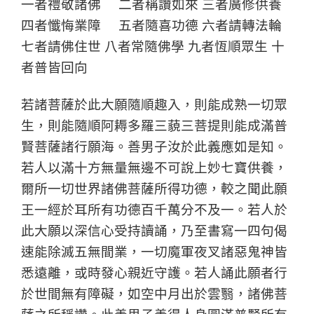
一者禮敬諸佛 二者稱讚如來 三者廣修供養
四者懺悔業障 五者隨喜功德 六者請轉法輪
七者請佛住世 八者常隨佛學 九者恆順眾生 十
者普皆回向
若諸菩薩於此大願隨順趣入，則能成熟一切眾
生，則能隨順阿耨多羅三藐三菩提則能成滿普
賢菩薩諸行願海。善男子汝於此義應如是知。
若人以滿十方無量無邊不可說上妙七寶供養，
爾所一切世界諸佛菩薩所得功德，較之聞此願
王一經於耳所有功德百千萬分不及一。若人於
此大願以深信心受持讀誦，乃至書寫一四句偈
速能除滅五無間業，一切魔軍夜叉諸惡鬼神皆
悉遠離，或時發心親近守護。若人誦此願者行
於世間無有障礙，如空中月出於雲翳，諸佛菩
薩之所稱讚。此善男子善得人身圓滿普賢所有