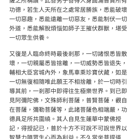
功德，若生人天所在之處常居勝族，悉能破壞
一切惡趣，悉能遠離一切惡友，悉能制伏一切
外道，悉能解脫煩惱如師子王摧伏群獸，堪受
一切眾生供養。
又復是人臨命終時最後剎那，一切諸恨悉皆散
壞，一切親屬悉皆捨離，一切威勢悉皆退失，
輔相大臣宮城內外，象馬車乘珍寶伏藏，如是
一切無復相隨唯此願王不相捨離，於一切時引
導其前，一剎那中即得往生極樂世界。到已即
見阿彌陀佛，文殊師利菩薩，普賢菩薩，觀自
在菩薩，彌勒菩薩等，此諸菩薩色相端嚴，功
德具足所共圍繞。其人自見生蓮華中蒙佛授
記，得授記已，普於十方不可說不可說世界以
智慧力隨眾生心而為利益。不久當坐菩提道