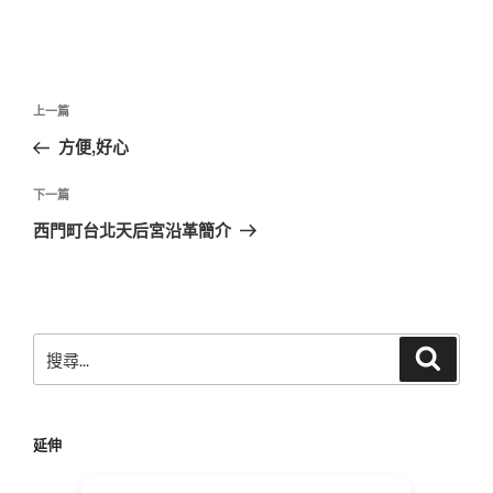
文
上
上一篇
章
一
方便,好心
導
篇
覽
文
下
下一篇
章
一
西門町台北天后宮沿革簡介
篇
文
章
搜
搜
尋
尋
關
鍵
延伸
字: