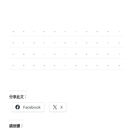
新莊植睫毛
板橋美睫
攝影
新北搬家
塑膠射出
監視器
飄眉
桃園搬家
台北搬家
塑膠模具
搬家
內湖飄眉
R1
模具開發
冷氣
營造
台北美睫
冷凍
優良搬家
甲級營造
保全
娃娃機
搬家服務
新莊接睫毛
中和搬家
繡眉
搬家公司
監控
飄眉推薦
金屬埋入
精密沖壓
空間設計
釣竿
契約搬家
精密模具
室內設計
空間設計
合法搬家
霧眉
美甲教學
台北飄眉
新竹植睫
美睫教學
美睫考照
分享此文：
Facebook
X
請按讚：