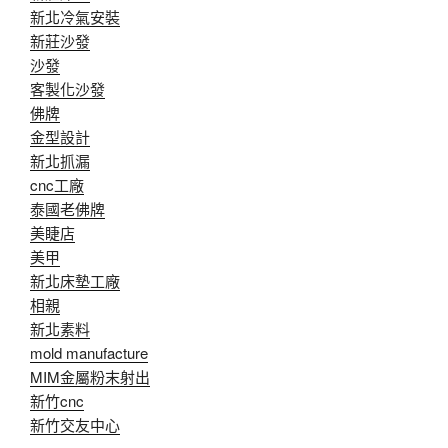
新北冷氣安裝
新莊沙發
沙發
客製化沙發
佛牌
金型設計
新北抓漏
cnc工廠
泰國老佛牌
美睫店
美甲
新北床墊工廠
相親
新北素料
mold manufacture
MIM金屬粉末射出
新竹cnc
新竹交友中心