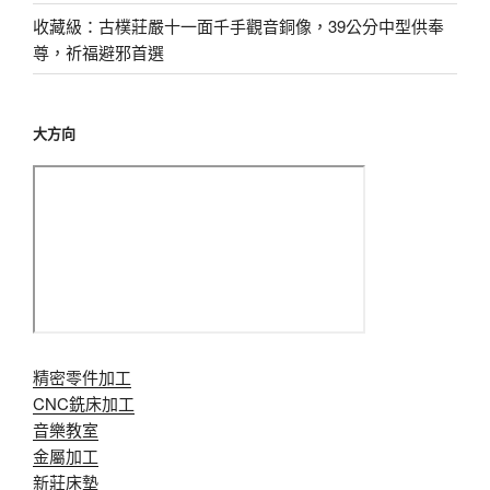
收藏級：古樸莊嚴十一面千手觀音銅像，39公分中型供奉
尊，祈福避邪首選
大方向
精密零件加工
CNC銑床加工
音樂教室
金屬加工
新莊床墊