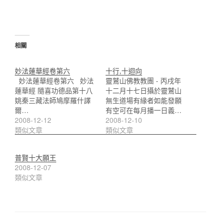
相關
妙法蓮華經卷第六
十行,十迴向
妙法蓮華經卷第六 妙法
靈鷲山佛教教團 - 丙戌年
蓮華經 隨喜功德品第十八
十二月十七日攝於靈鷲山
姚秦三藏法師鳩摩羅什譯
無生道場有緣者如能發願
爾…
有空可在每月播一日義…
2008-12-12
2008-12-10
類似文章
類似文章
普賢十大願王
2008-12-07
類似文章