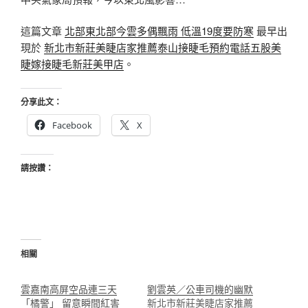
這篇文章
北部東北部今雲多偶飄雨 低溫19度要防寒
最早出
現於
新北市新莊美睫店家推薦泰山接睫毛預約電話五股美
睫嫁接睫毛新莊美甲店
。
分享此文：
Facebook
X
請按讚：
相關
雲嘉南高屏空品連三天
劉雲英／公車司機的幽默
「橘警」 留意瞬間紅害
新北市新莊美睫店家推薦