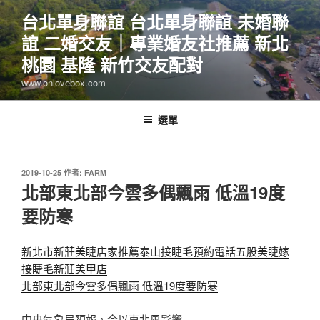
跳
台北單身聯誼 台北單身聯誼 未婚聯
至
誼 二婚交友｜專業婚友社推薦 新北
主
要
桃園 基隆 新竹交友配對
內
www.onlovebox.com
容
選單
發
2019-10-25
作者:
FARM
佈
北部東北部今雲多偶飄雨 低溫19度
於
要防寒
新北市新莊美睫店家推薦泰山接睫毛預約電話五股美睫嫁
接睫毛新莊美甲店
北部東北部今雲多偶飄雨 低溫19度要防寒
中央氣象局預報，今以東北風影響…