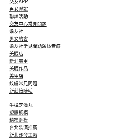
交友APP
男女聯誼
聯誼活動
交友中心常見問題
婚友社
男女約會
婚友社常見問題
頌缽音療
美睫店
新莊美甲
美睫作品
美甲店
紋繡常見問題
新莊接睫毛
牛樟芝滴丸
塑膠鋼模
精密鋼模
台北裝潢推薦
新北沙發工廠