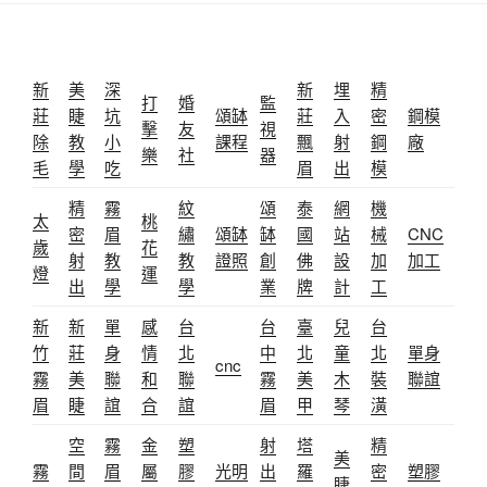
新
美
深
新
埋
精
打
婚
監
莊
睫
坑
頌缽
莊
入
密
鋼模
擊
友
視
除
教
小
課程
飄
射
鋼
廠
樂
社
器
毛
學
吃
眉
出
模
精
霧
紋
頌
泰
網
機
太
桃
密
眉
繡
頌缽
缽
國
站
械
CNC
歲
花
射
教
教
證照
創
佛
設
加
加工
燈
運
出
學
學
業
牌
計
工
新
新
單
感
台
台
臺
兒
台
竹
莊
身
情
北
中
北
童
北
單身
cnc
霧
美
聯
和
聯
霧
美
木
裝
聯誼
眉
睫
誼
合
誼
眉
甲
琴
潢
空
霧
金
塑
射
塔
精
美
霧
間
眉
屬
膠
光明
出
羅
密
塑膠
睫