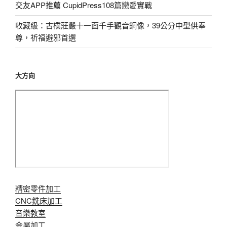
交友APP推薦 CupidPress108篇戀愛實戰
收藏級：古樸莊嚴十一面千手觀音銅像，39公分中型供奉
尊，祈福避邪首選
大方向
精密零件加工
CNC銑床加工
音樂教室
金屬加工