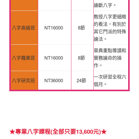
論斷八字。
教授八字更細緻
的看法，有別於
八字高級班
NT16000
8節
其它門派的特殊
論法。
章典重點導讀和
八字職業班
NT16000
8節
實務論命的操
作。
一次研習全程六
八字研究班
NT36000
24節
個月。
★專業八字課程(全部只要13,600元)
★