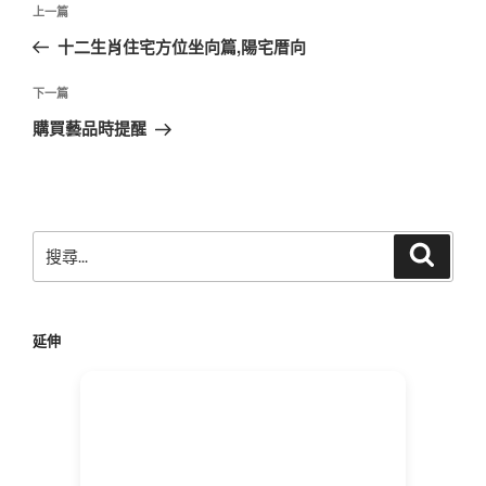
上
上一篇
章
一
十二生肖住宅方位坐向篇,陽宅厝向
導
篇
覽
文
下
下一篇
章
一
購買藝品時提醒
篇
文
章
搜
搜
尋
尋
關
鍵
延伸
字: