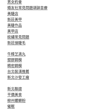
男女約會
婚友社常見問題
頌缽音療
美睫店
新莊美甲
美睫作品
美甲店
紋繡常見問題
新莊接睫毛
牛樟芝滴丸
塑膠鋼模
精密鋼模
台北裝潢推薦
新北沙發工廠
新北聯誼
平價美食
柳州螺螄粉
催眠