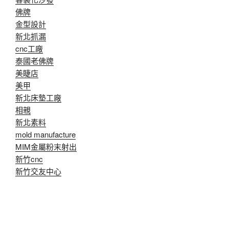
佛牌
金型設計
新北抓漏
cnc工廠
泰國老佛牌
美睫店
美甲
新北床墊工廠
相親
新北素料
mold manufacture
MIM金屬粉末射出
新竹cnc
新竹交友中心