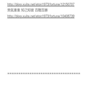
http://blog.xuite.net/eton1973/fortune/12150707
煞氣重重 知己知彼 百戰百勝
http://blog.xuite.net/eton1973/fortune/10408739
=================================