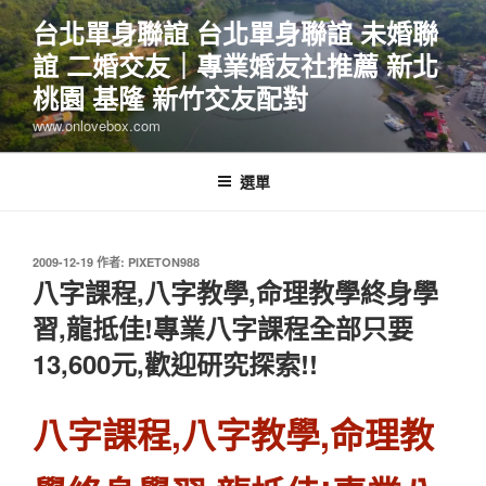
跳
台北單身聯誼 台北單身聯誼 未婚聯
至
誼 二婚交友｜專業婚友社推薦 新北
主
要
桃園 基隆 新竹交友配對
內
www.onlovebox.com
容
選單
發
2009-12-19
作者:
PIXETON988
佈
八字課程,八字教學,命理教學終身學
於
習,龍抵佳!專業八字課程全部只要
13,600元,歡迎研究探索!!
八字課程,八字教學,命理教