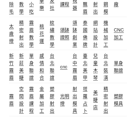
擊
友
視
除
教
小
課程
飄
射
鋼
廠
樂
社
器
毛
學
吃
眉
出
模
精
霧
紋
頌
泰
網
機
太
桃
密
眉
繡
頌缽
缽
國
站
械
CNC
歲
花
射
教
教
證照
創
佛
設
加
加工
燈
運
出
學
學
業
牌
計
工
新
新
單
感
台
台
臺
兒
台
竹
莊
身
情
北
中
北
童
北
單身
cnc
霧
美
聯
和
聯
霧
美
木
裝
聯誼
眉
睫
誼
合
誼
眉
甲
琴
潢
空
霧
金
塑
射
塔
精
美
霧
間
眉
屬
膠
光明
出
羅
密
塑膠
睫
眉
設
課
加
射
燈
模
占
射
模具
店
計
程
工
出
具
卜
出