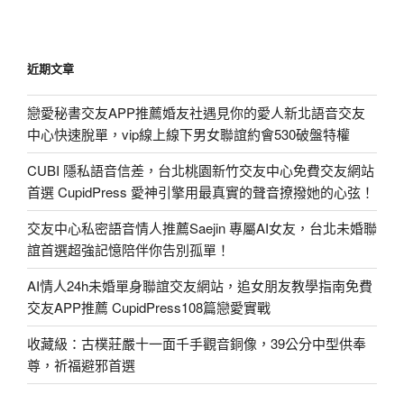
近期文章
戀愛秘書交友APP推薦婚友社遇見你的愛人新北語音交友
中心快速脫單，vip線上線下男女聯誼約會530破盤特權
CUBI 隱私語音信差，台北桃園新竹交友中心免費交友網站
首選 CupidPress 愛神引擎用最真實的聲音撩撥她的心弦！
交友中心私密語音情人推薦Saejin 專屬AI女友，台北未婚聯
誼首選超強記憶陪伴你告別孤單！
AI情人24h未婚單身聯誼交友網站，追女朋友教學指南免費
交友APP推薦 CupidPress108篇戀愛實戰
收藏級：古樸莊嚴十一面千手觀音銅像，39公分中型供奉
尊，祈福避邪首選