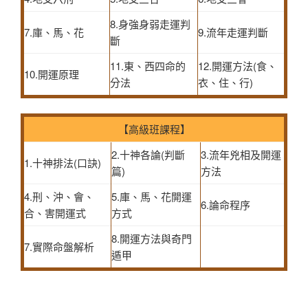
8.身強身弱走運判
7.庫、馬、花
9.流年走運判斷
斷
11.東、西四命的
12.開運方法(食、
10.開運原理
分法
衣、住、行)
【高級班課程】
2.十神各論(判斷
3.流年兇相及開運
1.十神排法(口訣)
篇)
方法
4.刑、沖、會、
5.庫、馬、花開運
6.論命程序
合、害開運式
方式
8.開運方法與奇門
7.實際命盤解析
遁甲