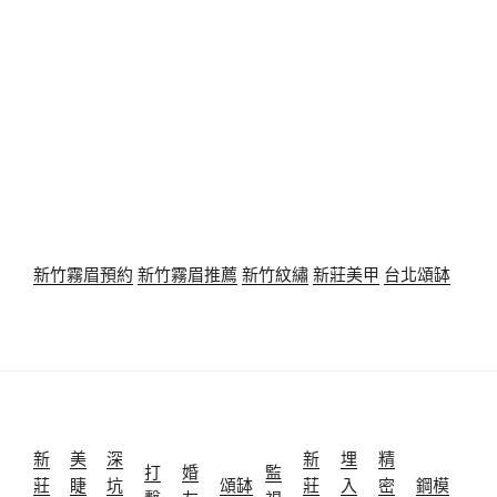
新竹霧眉預約
新竹霧眉推薦
新竹紋繡
新莊美甲
台北頌缽
新
美
深
新
埋
精
打
婚
監
莊
睫
坑
頌缽
莊
入
密
鋼模