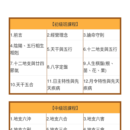
【初級班課程】
1.前言
2.經營理念
3.論命守則
4.陰陽、五行相生
5.天干與五行
6.十二地支與五行
相剋
7.十二地支與廿四
9.人生棋盤(根、
8.八字定盤
節氣
苗、花、果)
11.日主特性與先
12.月令特性與先天
10.天干五合
天疾病
疾病
【中級班課程】
1.地支六沖
2.地支六合
3.地支六害
4.地支六刑
5.地支三合
6.地支三會