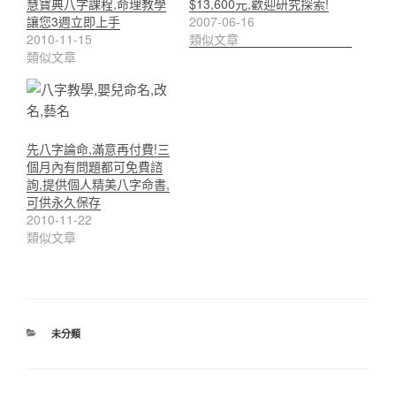
慧寶典八字課程,命理教學
$13,600元,歡迎研究探索!
讓您3週立即上手
2007-06-16
2010-11-15
類似文章
類似文章
先八字論命,滿意再付費!三
個月內有問題都可免費諮
詢,提供個人精美八字命書,
可供永久保存
2010-11-22
類似文章
分
未分類
類