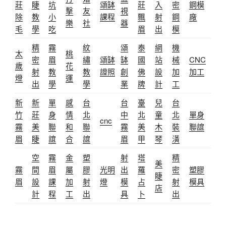
莊
睫
坑
頌缽
莊
入
密
鋼模
擊
友
視
除
教
小
課程
飄
射
鋼
廠
樂
社
器
毛
學
吃
眉
出
模
精
霧
紋
頌
泰
網
機
太
桃
密
眉
繡
頌缽
缽
國
站
械
CNC
歲
花
射
教
教
證照
創
佛
設
加
加工
燈
運
出
學
學
業
牌
計
工
新
新
單
感
台
台
臺
兒
台
竹
莊
身
情
北
中
北
童
北
單身
cnc
霧
美
聯
和
聯
霧
美
木
裝
聯誼
眉
睫
誼
合
誼
眉
甲
琴
潢
空
霧
金
塑
射
塔
精
美
霧
間
眉
屬
膠
光明
出
羅
密
塑膠
睫
眉
設
課
加
射
燈
模
占
射
模具
店
計
程
工
出
具
卜
出