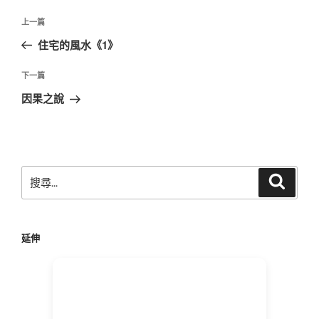
文
上
上一篇
章
一
住宅的風水《1》
導
篇
覽
文
下
下一篇
章
一
因果之說
篇
文
章
搜
搜
尋
尋
關
鍵
延伸
字: