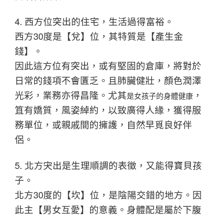
4. 西方位突出的住宅，生活過得富裕。
西方30度是【兌】位，其特質是【產生金
錢】。
因此這方位有突出，或有堅固的倉庫，將對於
日常的錢項不會匱乏。且肺臟健壯，顏色潤澤
光彩，業務亦得昌隆。尤其
，
是女孩子的身體健康
笡有嬌質，風姿綽約，以致廣得人緣，獲得服
務單位，或親戚間的擁護，自然早覓良好伴
侶。
5. 北方宊出是生理順調的表徵，又能得寶貝孩
子。
北方30度的【坎】位，是陰陽交錯的地方。因
此主【男女互愛】的意義。身體配是屬於下腹