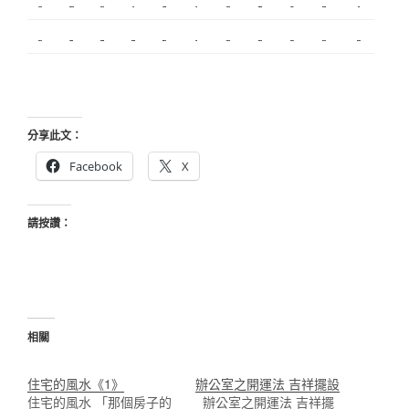
搬家服務
新莊接睫毛
中和搬家
繡眉
搬家公司
監控
飄眉推薦
金屬埋入
精密沖壓
空間設計
釣竿
契約搬家
精密模具
室內設計
空間設計
合法搬家
霧眉
美甲教學
台北飄眉
新竹植睫
美睫教學
美睫考照
分享此文：
Facebook
X
請按讚：
相關
住宅的風水《1》
辦公室之開運法 吉祥擺設
住宅的風水 「那個房子的
辦公室之開運法 吉祥擺