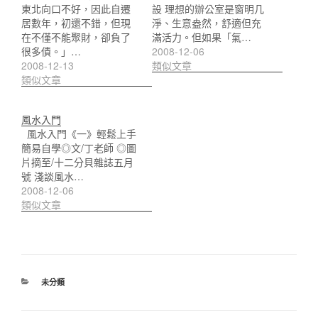
東北向口不好，因此自遷
設 理想的辦公室是窗明几
居數年，初還不錯，但現
淨、生意盎然，舒適但充
在不僅不能聚財，卻負了
滿活力。但如果「氣…
很多債。」…
2008-12-06
2008-12-13
類似文章
類似文章
風水入門
風水入門《一》輕鬆上手
簡易自學◎文/丁老師 ◎圖
片摘至/十二分貝雜誌五月
號 淺談風水…
2008-12-06
類似文章
分
未分類
類