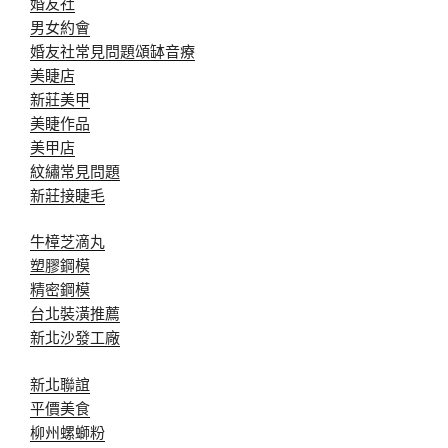
婚友社
男女約會
婚友社常見問題
頌缽音療
美睫店
新莊美甲
美睫作品
美甲店
紋繡常見問題
新莊接睫毛
牛樟芝滴丸
塑膠鋼模
精密鋼模
台北裝潢推薦
新北沙發工廠
新北聯誼
平價美食
柳州螺螄粉