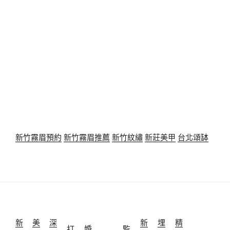
新竹霧眉預約
新竹霧眉推薦
新竹紋繡
新莊美甲
台北頌缽
新
美
深
新
埋
精
打
婚
監