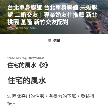
跳
台北單身聯誼 台北單身聯誼 未婚聯
至
誼 二婚交友｜專業婚友社推薦 新北
主
要
桃園 基隆 新竹交友配對
內
www.onlovebox.com
容
選單
發
2008-12-13
作者:
PIXETON988
佈
住宅的風水《2》
於
住宅的風水
3. 西北突出的住宅，有得力的下屬，發跡得
快。