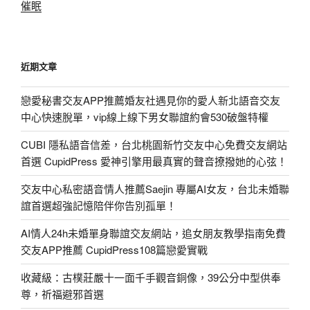
催眠
近期文章
戀愛秘書交友APP推薦婚友社遇見你的愛人新北語音交友
中心快速脫單，vip線上線下男女聯誼約會530破盤特權
CUBI 隱私語音信差，台北桃園新竹交友中心免費交友網站
首選 CupidPress 愛神引擎用最真實的聲音撩撥她的心弦！
交友中心私密語音情人推薦Saejin 專屬AI女友，台北未婚聯
誼首選超強記憶陪伴你告別孤單！
AI情人24h未婚單身聯誼交友網站，追女朋友教學指南免費
交友APP推薦 CupidPress108篇戀愛實戰
收藏級：古樸莊嚴十一面千手觀音銅像，39公分中型供奉
尊，祈福避邪首選