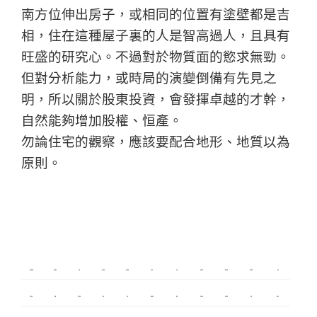
南方位伸出房子，或相同的位置有塗壁都是吉
相，住在這種屋子裏的人是智高過人，且具有
旺盛的研究心。不過對於物質面的慾求無勁。
但對分析能力，或時局的演變倒備有先見之
明，所以關於股東投資，會發揮卓越的才幹，
自然能夠增加股權、恒產。
勿論住宅的觀察，應該要配合地形、地質以為
原則。
新莊植睫毛
板橋美睫
攝影
新北搬家
塑膠射出
監視器
飄眉
桃園搬家
台北搬家
塑膠模具
搬家
內湖飄眉
R1
模具開發
冷氣
營造
台北美睫
冷凍
優良搬家
甲級營造
保全
娃娃機