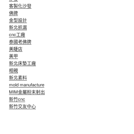
客製化沙發
佛牌
金型設計
新北抓漏
cnc工廠
泰國老佛牌
美睫店
美甲
新北床墊工廠
相親
新北素料
mold manufacture
MIM金屬粉末射出
新竹cnc
新竹交友中心