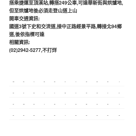
搭乘捷運至頂溪站,轉搭249公車,可達華新街與烘爐地,
但至烘爐地後必須走登山道上山
開車交通資訊:
國道3號下史和交流道,接中正路經景平路,轉接北94鄉
道,後依指標可達
相關資訊:
(02)2942-5277,不打烊
新莊植睫毛
板橋美睫
攝影
新北搬家
塑膠射出
監視器
飄眉
桃園搬家
台北搬家
塑膠模具
搬家
內湖飄眉
R1
模具開發
冷氣
營造
台北美睫
冷凍
優良搬家
甲級營造
保全
娃娃機
搬家服務
新莊接睫毛
中和搬家
繡眉
搬家公司
監控
飄眉推薦
金屬埋入
精密沖壓
空間設計
釣竿
契約搬家
精密模具
室內設計
空間設計
合法搬家
霧眉
美甲教學
台北飄眉
新竹植睫
美睫教學
美睫考照