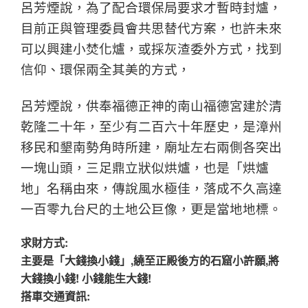
呂芳煙說，為了配合環保局要求才暫時封爐，
目前正與管理委員會共思替代方案，也許未來
可以興建小焚化爐，或採灰渣委外方式，找到
信仰、環保兩全其美的方式，
呂芳煙說，供奉福德正神的南山福德宮建於清
乾隆二十年，至少有二百六十年歷史，是漳州
移民和墾南勢角時所建，廟址左右兩側各突出
一塊山頭，三足鼎立狀似烘爐，也是「烘爐
地」名稱由來，傳說風水極佳，落成不久高達
一百零九台尺的土地公巨像，更是當地地標。
求財
方式:
主要是「大錢換小錢」,繞至正殿後方的石窟小許願,將
大錢換小錢! 小錢能生大錢!
搭車交通資訊: