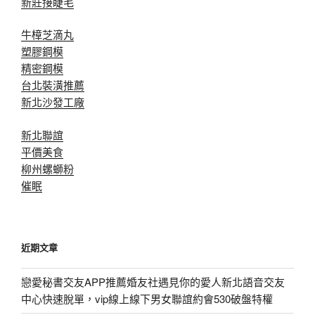
新莊接睫毛
牛樟芝滴丸
塑膠鋼模
精密鋼模
台北裝潢推薦
新北沙發工廠
新北聯誼
平價美食
柳州螺螄粉
催眠
近期文章
戀愛秘書交友APP推薦婚友社遇見你的愛人新北語音交友
中心快速脫單，vip線上線下男女聯誼約會530破盤特權