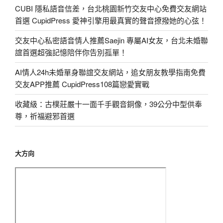
CUBI 隱私語音信差，台北桃園新竹交友中心免費交友網站
首選 CupidPress 愛神引擎用最真實的聲音撩撥她的心弦！
交友中心私密語音情人推薦Saejin 專屬AI女友，台北未婚聯
誼首選超強記憶陪伴你告別孤單！
AI情人24h未婚單身聯誼交友網站，追女朋友教學指南免費
交友APP推薦 CupidPress108篇戀愛實戰
收藏級：古樸莊嚴十一面千手觀音銅像，39公分中型供奉
尊，祈福避邪首選
大方向