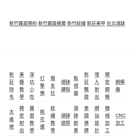
新竹霧眉預約
新竹霧眉推薦
新竹紋繡
新莊美甲
台北頌缽
新
美
深
新
埋
精
打
婚
監
莊
睫
坑
頌缽
莊
入
密
鋼模
擊
友
視
除
教
小
課程
飄
射
鋼
廠
樂
社
器
毛
學
吃
眉
出
模
精
霧
紋
頌
泰
網
機
太
桃
密
眉
繡
頌缽
缽
國
站
械
CNC
歲
花
射
教
教
證照
創
佛
設
加
加工
燈
運
出
學
學
業
牌
計
工