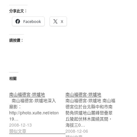
分享此文：
Facebook
X
請按讚：
相關
南山福德宮-烘爐地
南山福德宮-烘爐地
南山福德宮-烘爐地深入
南山福德宮-烘爐地 南山福
廟影：
德宮位於台北縣中和市南
http://photo.xuite.net/eton
勢角烘爐地山麓峰巒疊翠
19…
丘陵起伏林木圍繞其間，
2008-12-13
海拔三0…
類似文章
2008-12-06