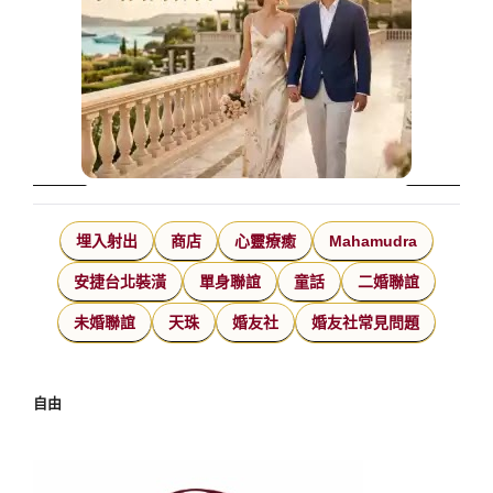
埋入射出
商店
心靈療癒
Mahamudra
安捷台北裝潢
單身聯誼
童話
二婚聯誼
未婚聯誼
天珠
婚友社
婚友社常見問題
自由