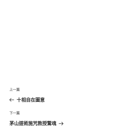
文
上
上一篇
章
一
十相自在圖意
導
篇
覽
文
下
下一篇
章
一
茅山道術施咒教授驚魂
篇
文