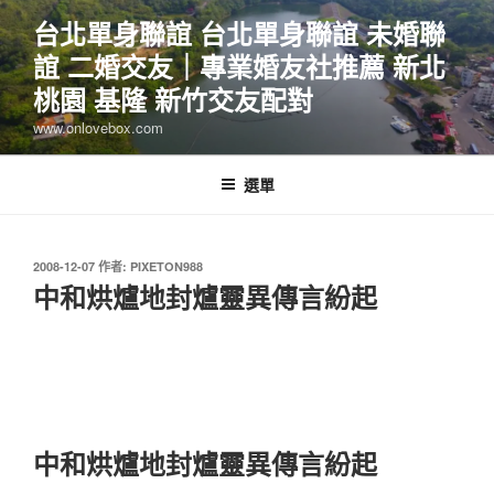
跳
台北單身聯誼 台北單身聯誼 未婚聯
至
誼 二婚交友｜專業婚友社推薦 新北
主
要
桃園 基隆 新竹交友配對
內
www.onlovebox.com
容
選單
發
2008-12-07
作者:
PIXETON988
佈
中和烘爐地封爐靈異傳言紛起
於
中和烘爐地封爐靈異傳言紛起