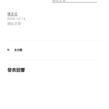
類似文章
境主公
2008-12-14
類似文章
分
未分類
類
發表迴響