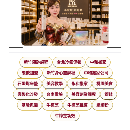
新竹頌缽課程
台北冷氣保養
中和搬家
餐飲加盟
新竹身心靈課程
中和搬家公司
石墨烯床墊
美容教學
永和搬家
桃園美食
客製化沙發
台南做臉
美容創業課程
頌缽
基隆抓漏
牛樟芝
牛樟芝推薦
螺螄粉
牛樟芝功效