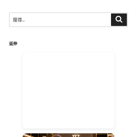
章
搜
搜
尋
尋
關
鍵
延伸
字: