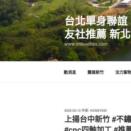
跳
至
台北單身聯誼
主
要
友社推薦 新北
內
容
www.onlovebox.com
動消息
霧眉新竹
法力聖
發
2025-02-12
作者:
HONEY520
佈
上揚台中新竹 #不鏽
於
#cnc四軸加工 #推