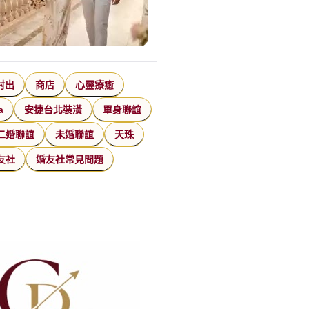
射出
商店
心靈療癒
a
安捷台北裝潢
單身聯誼
二婚聯誼
未婚聯誼
天珠
友社
婚友社常見問題