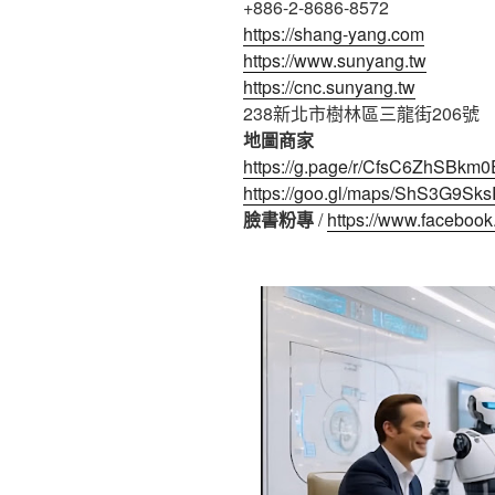
+886-2-8686-8572
https://shang-yang.com
https://www.sunyang.tw
https://cnc.sunyang.tw
238新北市樹林區三龍街206號
地圖商家
https://g.page/r/CfsC6ZhSBkm
https://goo.gl/maps/ShS3G9S
臉書粉專
/
https://www.faceboo