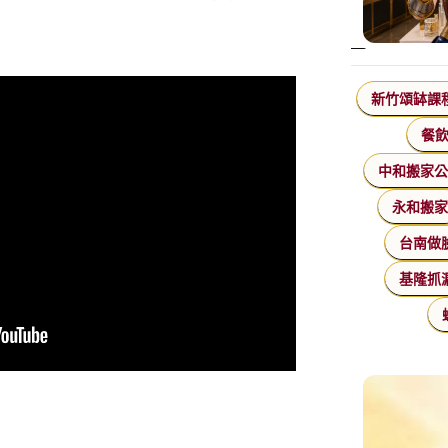
新竹頌缽課
餐
中和搬家
永和搬
台南做
基隆抓