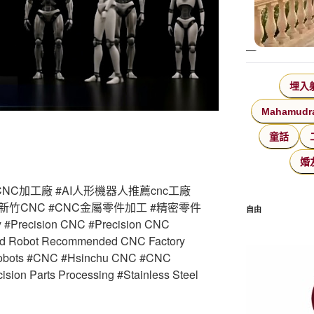
埋入
Mahamudr
童話
婚
CNC加工廠 #AI人形機器人推薦cnc工廠
c #新竹CNC #CNC金屬零件加工 #精密零件
自由
recision CNC #Precision CNC
oid Robot Recommended CNC Factory
Robots #CNC #Hsinchu CNC #CNC
ision Parts Processing #Stainless Steel