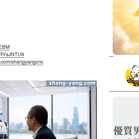
0EBM
ksRYsJNTU8
k.com/shangyangcnc