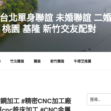
 台北單身聯誼 未婚聯誼 二
 桃園 基隆 新竹交友配對
物
竹北霧眉
霧眉
新竹霧眉
牛樟芝推薦
搜
鋼加工 #精密CNC加工廠
尋
關
薦cnc銑床加工 #CNC金屬