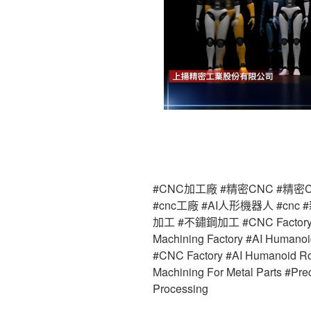
#CNC加工廠 #精密CNC #精密
#cnc工廠 #AI人形機器人 #cn
加工 #不鏽鋼加工 #CNC Factory #P
Machining Factory #AI Human
#CNC Factory #AI Humanoid 
Machining For Metal Parts #Prec
Processing