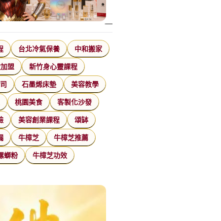
程
台北冷氣保養
中和搬家
飲加盟
新竹身心靈課程
公司
石墨烯床墊
美容教學
家
桃園美食
客製化沙發
臉
美容創業課程
頌缽
漏
牛樟芝
牛樟芝推薦
螺螄粉
牛樟芝功效