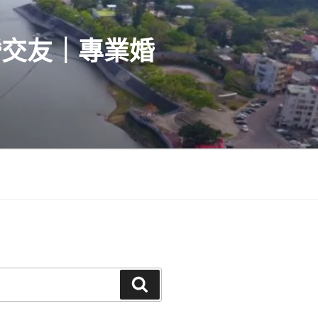
婚交友｜專業婚
搜
尋