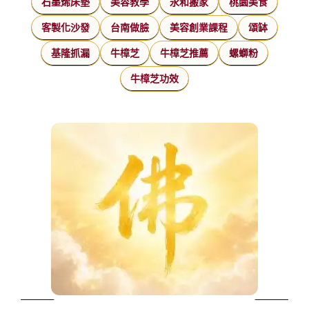
石墨烯床墊
美容教學
永和搬家
桃園美食
客製化沙發
台南做臉
美容創業課程
頌缽
基隆抓漏
牛樟芝
牛樟芝推薦
螺螄粉
牛樟芝功效