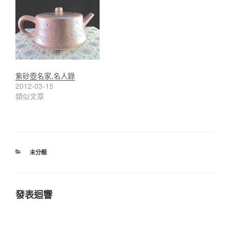
紫砂壺名家,名人錄
2012-03-15
類似文章
分
未分類
類
發表迴響