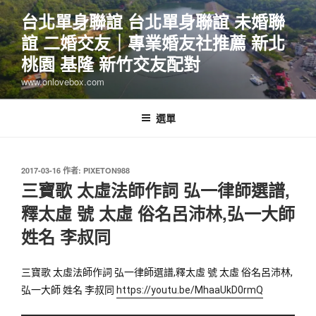
跳
台北單身聯誼 台北單身聯誼 未婚聯
至
誼 二婚交友｜專業婚友社推薦 新北
主
要
桃園 基隆 新竹交友配對
內
www.onlovebox.com
容
選單
發
2017-03-16
作者:
PIXETON988
佈
三寶歌 太虛法師作詞 弘一律師選譜,
於
釋太虛 號 太虛 俗名呂沛林,弘一大師
姓名 李叔同
三寶歌 太虛法師作詞 弘一律師選譜,釋太虛 號 太虛 俗名呂沛林,
弘一大師 姓名 李叔同 
https://youtu.be/MhaaUkD0rmQ