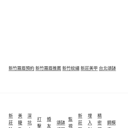
新竹霧眉預約
新竹霧眉推薦
新竹紋繡
新莊美甲
台北頌缽
新
美
深
新
埋
精
打
婚
監
莊
睫
坑
頌缽
莊
入
密
鋼模
擊
友
視