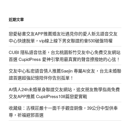
近期文章
戀愛秘書交友APP推薦婚友社遇見你的愛人新北語音交友
中心快速脫單，vip線上線下男女聯誼約會530破盤特權
CUBI 隱私語音信差，台北桃園新竹交友中心免費交友網站
首選 CupidPress 愛神引擎用最真實的聲音撩撥她的心弦！
交友中心私密語音情人推薦Saejin 專屬AI女友，台北未婚聯
誼首選超強記憶陪伴你告別孤單！
AI情人24h未婚單身聯誼交友網站，追女朋友教學指南免費
交友APP推薦 CupidPress108篇戀愛實戰
收藏級：古樸莊嚴十一面千手觀音銅像，39公分中型供奉
尊，祈福避邪首選