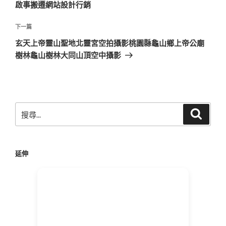
覽
文
啟事搬遷網站設計行銷
章
下
下一篇
一
玄天上帝靈山聖地北靈宮空拍攝影桃園縣龜山鄉上帝公廟
篇
樹林龜山樹林大同山頂空中攝影
文
章
搜
搜
尋
尋
關
鍵
延伸
字: