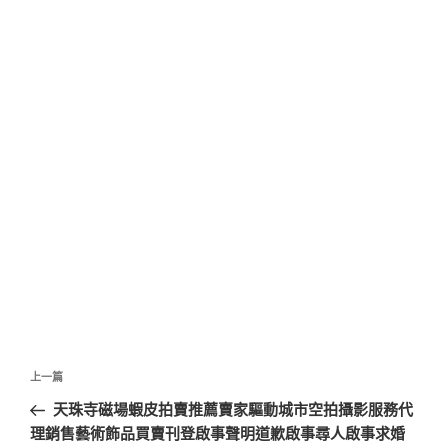
文
上
上一篇
章
一
天珠寺磁場蝦皮拍賣推薦賣家驅動城市空拍攝影服務代
導
篇
理銷售藝術飾品買賣刊登啟事聲明道歉啟事尋人啟事求婚