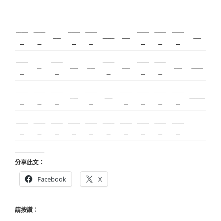
新莊美
板橋美
新北搬
塑膠射
桃園搬
台北搬
塑膠模
攝影
監視器
飄眉
搬家
甲
睫
家
出
家
家
具
內湖飄
模具開
台北美
優良搬
甲級營
R1
冷氣
營造
冷凍
保全
娃娃機
眉
發
睫
家
造
搬家服
搬家評
中和搬
搬家公
飄眉推
金屬埋
精密沖
空間設
繡眉
監控
北市搬家
務
價
家
司
薦
入
壓
計
契約搬
精密模
室內設
空間設
合法搬
搬家價
美甲教
台北飄
新竹植
美睫教
美睫考照
家
具
計
計
家
格
學
眉
睫
學
分享此文：
Facebook
X
請按讚：