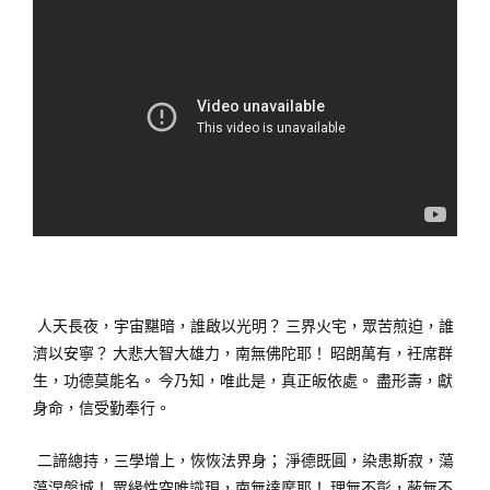
人天長夜，宇宙黮暗，誰啟以光明？ 三界火宅，眾苦煎迫，誰
濟以安寧？ 大悲大智大雄力，南無佛陀耶！ 昭朗萬有，衽席群
生，功德莫能名。 今乃知，唯此是，真正皈依處。 盡形壽，獻
身命，信受勤奉行。
二諦總持，三學增上，恢恢法界身； 淨德既圓，染患斯寂，蕩
蕩涅槃城！ 眾緣性空唯識現，南無達摩耶！ 理無不彰，蔽無不