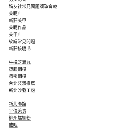
婚友社常見問題
頌缽音療
美睫店
新莊美甲
美睫作品
美甲店
紋繡常見問題
新莊接睫毛
牛樟芝滴丸
塑膠鋼模
精密鋼模
台北裝潢推薦
新北沙發工廠
新北聯誼
平價美食
柳州螺螄粉
催眠