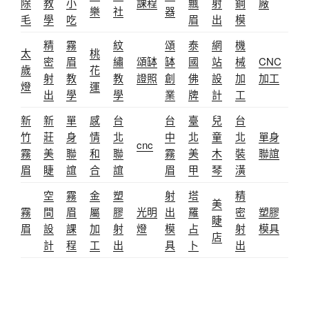
除
教
小
課程
飄
射
鋼
廠
樂
社
器
毛
學
吃
眉
出
模
精
霧
紋
頌
泰
網
機
太
桃
密
眉
繡
頌缽
缽
國
站
械
CNC
歲
花
射
教
教
證照
創
佛
設
加
加工
燈
運
出
學
學
業
牌
計
工
新
新
單
感
台
台
臺
兒
台
竹
莊
身
情
北
中
北
童
北
單身
cnc
霧
美
聯
和
聯
霧
美
木
裝
聯誼
眉
睫
誼
合
誼
眉
甲
琴
潢
空
霧
金
塑
射
塔
精
美
霧
間
眉
屬
膠
光明
出
羅
密
塑膠
睫
眉
設
課
加
射
燈
模
占
射
模具
店
計
程
工
出
具
卜
出