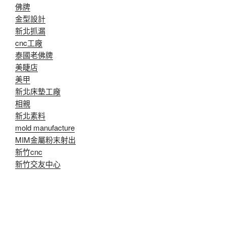
佛牌
金型設計
新北抓漏
cnc工廠
泰國老佛牌
美睫店
美甲
新北床墊工廠
相親
新北素料
mold manufacture
MIM金屬粉末射出
新竹cnc
新竹交友中心