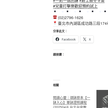
#一對一個別課
#爵士鼓冬令營
#兒童打擊樂歡迎預約試上
(02)2796-1626
臺北市內湖區成功路三段174巷
分享此文：
Facebook
X
請按讚：
相關
閱讀心靈｜頌缽原本【一
缽入心】單缽證照課程
(202504/6 台北台安教