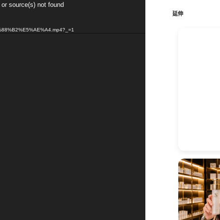
鍵
 or source(s) not found
字:
延伸
E6%88%B2%E5%AE%A4.mp4?_=1