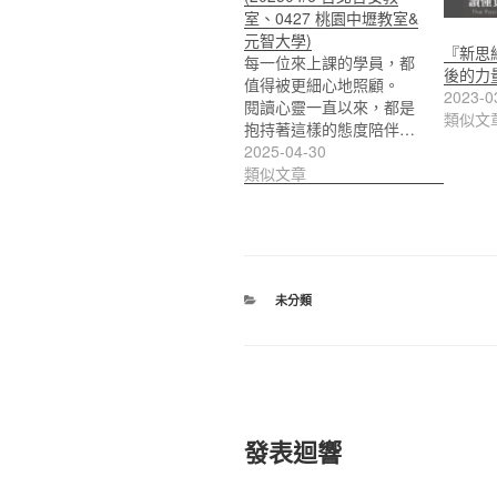
室、0427 桃園中壢教室&
元智大學)
『新思
每一位來上課的學員，都
後的力
值得被更細心地照顧。
2023-0
閱讀心靈一直以來，都是
類似文
抱持著這樣的態度陪伴…
2025-04-30
類似文章
分
未分類
類
發表迴響