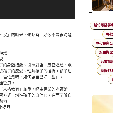
新竹頌缽課
吞沒」的時候，也都有「好像不是很清楚
餐
中和搬家
睡覺
永和搬
說……
台南做
子的身體接觸、引導對話、感官體驗、歌
近孩子的感受、理解孩子的挫折，孩子也
基隆抓
「當低潮時，如何讓自己好一些」。
佳管道。
「人格教育」並重。經由專業的老師帶
習方式，增進孩子的自信心，進而了解自
助力！
小提琴