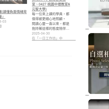
室、0427 桃園中壢教室&
元智大學)
維|讀懂負面情緒背
每一位來上課的學員，都
量』
值得被更細心地照顧。
3-03
閱讀心靈一直以來，都是
章
抱持著這樣的態度陪伴…
2025-04-30
在「一日工作坊」中