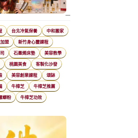
程
台北冷氣保養
中和搬家
飲加盟
新竹身心靈課程
公司
石墨烯床墊
美容教學
家
桃園美食
客製化沙發
臉
美容創業課程
頌缽
漏
牛樟芝
牛樟芝推薦
螺螄粉
牛樟芝功效