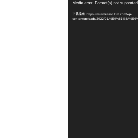
視
Media error: Format(s) not supported
訊
下載檔案: https://musiclesson123.com/wp-
播
content/uploads/2022/01/%E9%81%8A%
放
器