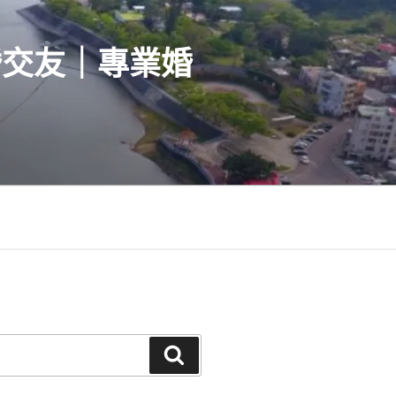
婚交友｜專業婚
搜
尋