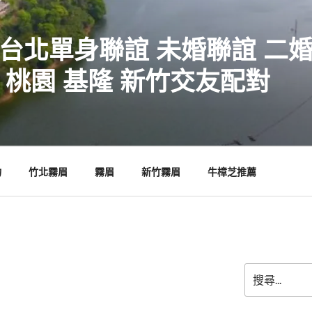
 台北單身聯誼 未婚聯誼 二
 桃園 基隆 新竹交友配對
物
竹北霧眉
霧眉
新竹霧眉
牛樟芝推薦
搜
尋
關