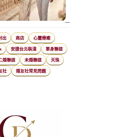
射出
商店
心靈療癒
a
安捷台北裝潢
單身聯誼
二婚聯誼
未婚聯誼
天珠
友社
婚友社常見問題