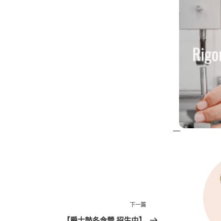
下
下一篇
一
【爵士鼓冬令營 招生中】