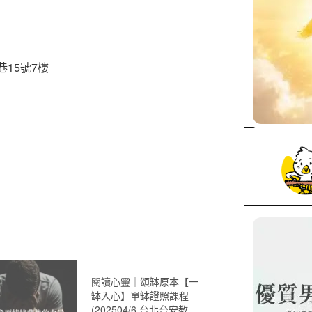
15號7樓
閱讀心靈｜頌缽原本【一
缽入心】單缽證照課程
(202504/6 台北台安教