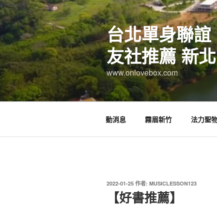
跳
至
台北單身聯誼
主
要
友社推薦 新北
內
容
www.onlovebox.com
動消息
霧眉新竹
法力聖
發
2022-01-25
作者:
MUSICLESSON123
佈
【好書推薦】
於