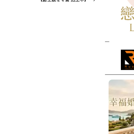
篇
文
章