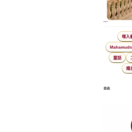
埋入
Mahamudr
童話
婚
自由