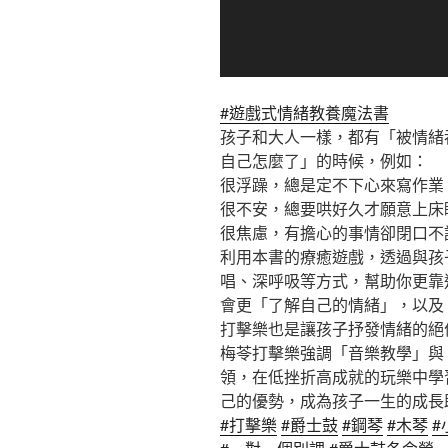
#遊戲式情緒教養魔法書
孩子和大人一樣，都有「被情緒
自己怎麼了」的時候，例如：
很浮躁，總是定不下心來寫作業
很不安，總要哄好久才願意上床
很焦慮，有擔心的事情卻閉口不
利用本書的療癒遊戲，透過與孩
唱、深呼吸等方式，幫助你更靠
會更「了解自己的情緒」，以及
打擊樂也是讓孩子抒發情緒的絕
梅苓打擊樂強調「音樂教學」與
領，在低挫折高成就的玩樂中學
己的優勢，成為孩子一生的成長
#打擊樂
#爵士鼓
#鋼琴
#木琴
#