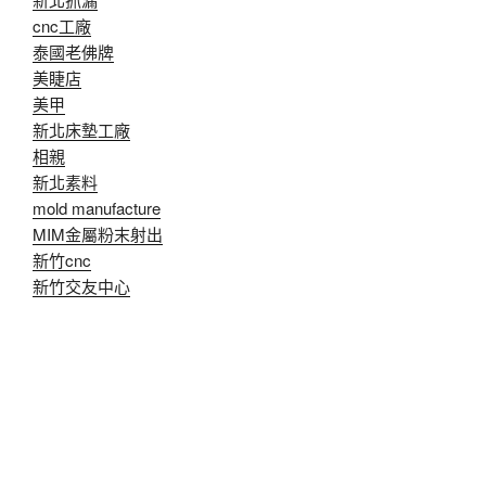
cnc工廠
泰國老佛牌
美睫店
美甲
新北床墊工廠
相親
新北素料
mold manufacture
MIM金屬粉末射出
新竹cnc
新竹交友中心