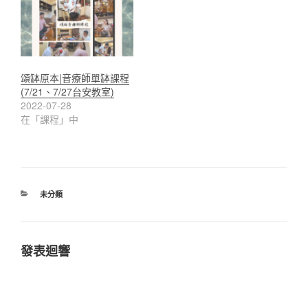
頌缽原本|音療師單缽課程
(7/21、7/27台安教室)
2022-07-28
在「課程」中
分
未分類
類
發表迴響