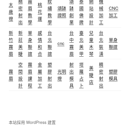
精
霧
紋
頌
泰
網
機
太
桃
密
眉
繡
頌缽
缽
國
站
械
CNC
歲
花
射
教
教
證照
創
佛
設
加
加工
燈
運
出
學
學
業
牌
計
工
新
新
單
感
台
台
臺
兒
台
竹
莊
身
情
北
中
北
童
北
單身
cnc
霧
美
聯
和
聯
霧
美
木
裝
聯誼
眉
睫
誼
合
誼
眉
甲
琴
潢
空
霧
金
塑
射
塔
精
美
霧
間
眉
屬
膠
光明
出
羅
密
塑膠
睫
眉
設
課
加
射
燈
模
占
射
模具
店
計
程
工
出
具
卜
出
本站採用 WordPress 建置