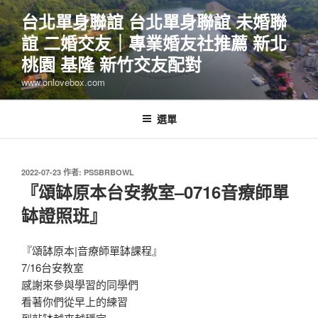
跳
台北單身聯誼 台北單身聯誼 未婚聯
至
誼 二婚交友｜專業婚友社推薦 新北
主
要
桃園 基隆 新竹交友配對
內
www.onlovebox.com
容
選單
發
2022-07-23
作者:
PSSBRBOWL
佈
『頌缽原本台安教室–0716音療師單
於
缽證照班』
『頌缽原本|音療師單缽課程』
7/16台安教室
感謝來參與學習的同學們
看著你們從早上的練習