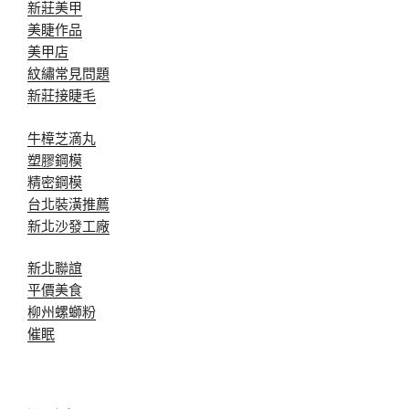
新莊美甲
美睫作品
美甲店
紋繡常見問題
新莊接睫毛
牛樟芝滴丸
塑膠鋼模
精密鋼模
台北裝潢推薦
新北沙發工廠
新北聯誼
平價美食
柳州螺螄粉
催眠