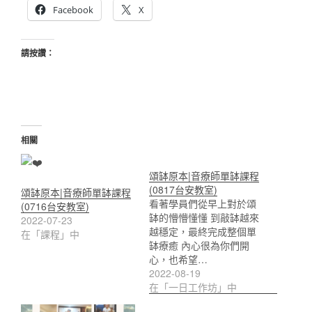
Facebook
X
請按讚：
相關
頌缽原本|音療師單缽課程
(0817台安教室)
頌缽原本|音療師單缽課程
看著學員們從早上對於頌
(0716台安教室)
缽的懵懵懂懂 到敲缽越來
2022-07-23
越穩定，最終完成整個單
在「課程」中
缽療癒 內心很為你們開
心，也希望…
2022-08-19
在「一日工作坊」中