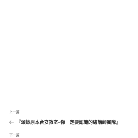
文
上
上一篇
章
一
『頌缽原本台安教室–你一定要認識的總講師團隊』
導
篇
覽
文
下
下一篇