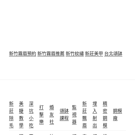
新竹霧眉預約
新竹霧眉推薦
新竹紋繡
新莊美甲
台北頌缽
新
美
深
新
埋
精
打
婚
監
莊
睫
坑
頌缽
莊
入
密
鋼模
擊
友
視
除
教
小
課程
飄
射
鋼
廠
樂
社
器
毛
學
吃
眉
出
模