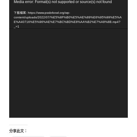
視
Media error: Format(s) not supported or source(s) not found
訊
下載檔案: https://www.pssbrbowl.org/wp-
播
content/uploads/2022/07/%E5%8F%B0%E5%AE%89%E6%95%99%E5%A
E%A40716%E5%96%AE%E7%BC%BD%E8%AA%B2%E7%A8%8B.mp4?
放
_=1
器
分享此文：