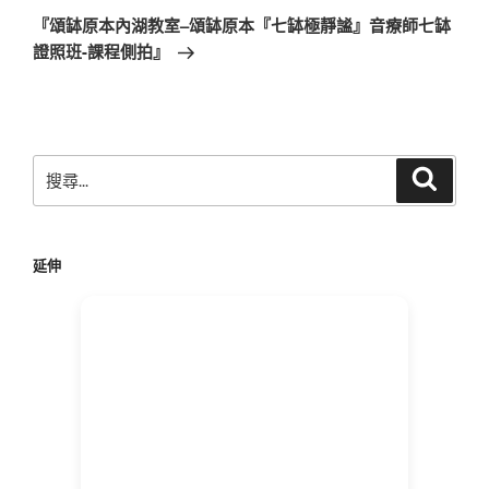
章
一
『頌缽原本內湖教室–頌缽原本『七缽極靜謐』音療師七缽
篇
證照班-課程側拍』
文
章
搜
搜
尋
尋
關
鍵
延伸
字: