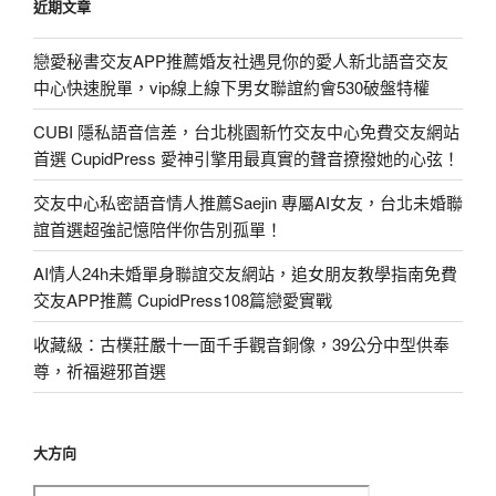
近期文章
戀愛秘書交友APP推薦婚友社遇見你的愛人新北語音交友
中心快速脫單，vip線上線下男女聯誼約會530破盤特權
CUBI 隱私語音信差，台北桃園新竹交友中心免費交友網站
首選 CupidPress 愛神引擎用最真實的聲音撩撥她的心弦！
交友中心私密語音情人推薦Saejin 專屬AI女友，台北未婚聯
誼首選超強記憶陪伴你告別孤單！
AI情人24h未婚單身聯誼交友網站，追女朋友教學指南免費
交友APP推薦 CupidPress108篇戀愛實戰
收藏級：古樸莊嚴十一面千手觀音銅像，39公分中型供奉
尊，祈福避邪首選
大方向