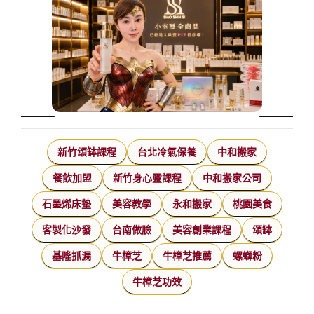
新竹頌缽課程
台北冷氣保養
中和搬家
餐飲加盟
新竹身心靈課程
中和搬家公司
石墨烯床墊
美容教學
永和搬家
桃園美食
客製化沙發
台南做臉
美容創業課程
頌缽
基隆抓漏
牛樟芝
牛樟芝推薦
螺螄粉
牛樟芝功效