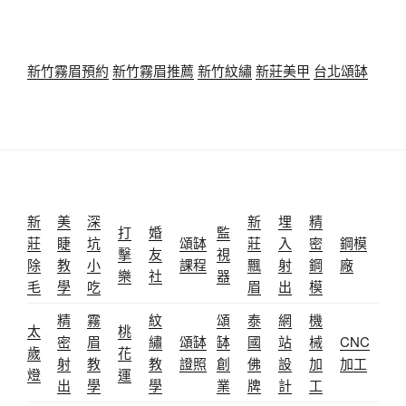
新竹霧眉預約
新竹霧眉推薦
新竹紋繡
新莊美甲
台北頌缽
新
美
深
新
埋
精
打
婚
監
莊
睫
坑
頌缽
莊
入
密
鋼模
擊
友
視
除
教
小
課程
飄
射
鋼
廠
樂
社
器
毛
學
吃
眉
出
模
精
霧
紋
頌
泰
網
機
太
桃
密
眉
繡
頌缽
缽
國
站
械
CNC
歲
花
射
教
教
證照
創
佛
設
加
加工
燈
運
出
學
學
業
牌
計
工