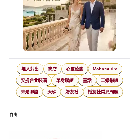
埋入射出
商店
心靈療癒
Mahamudra
安捷台北裝潢
單身聯誼
童話
二婚聯誼
未婚聯誼
天珠
婚友社
婚友社常見問題
自由