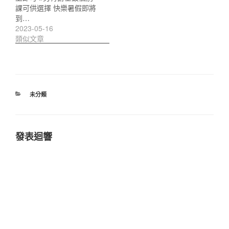
課可供選擇 快樂暑假即將
到…
2023-05-16
類似文章
分
未分類
類
發表迴響