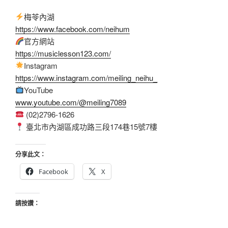
梅苓內湖
https://www.facebook.com/neihum
官方網站
https://musiclesson123.com/
Instagram
https://www.instagram.com/meiling_neihu_
YouTube
www.youtube.com/@meiling7089
(02)2796-1626
臺北市內湖區成功路三段174巷15號7樓
分享此文：
Facebook
X
請按讚：