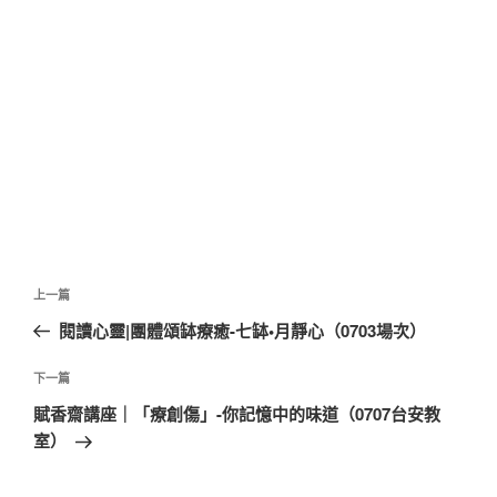
文
上
上一篇
章
一
閱讀心靈|團體頌缽療癒-七缽•月靜心（0703場次）
導
篇
覽
文
下
下一篇
章
一
賦香齋講座｜「療創傷」-你記憶中的味道（0707台安教
篇
室）
文
章