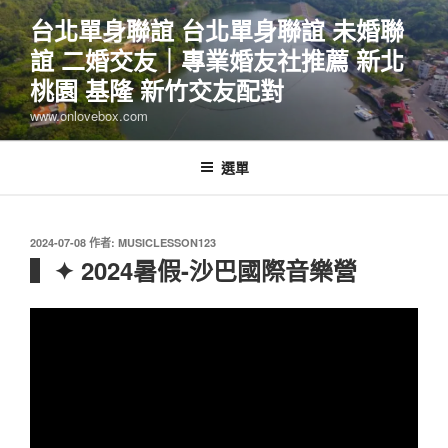
跳
台北單身聯誼 台北單身聯誼 未婚聯
至
誼 二婚交友｜專業婚友社推薦 新北
主
要
桃園 基隆 新竹交友配對
內
www.onlovebox.com
容
選單
發
2024-07-08
作者:
MUSICLESSON123
佈
▍✦ 2024暑假-沙巴國際音樂營
於