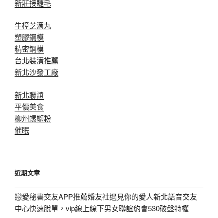
新莊接睫毛
牛樟芝滴丸
塑膠鋼模
精密鋼模
台北裝潢推薦
新北沙發工廠
新北聯誼
平價美食
柳州螺螄粉
催眠
近期文章
戀愛秘書交友APP推薦婚友社遇見你的愛人新北語音交友
中心快速脫單，vip線上線下男女聯誼約會530破盤特權