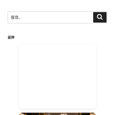
搜
搜
尋
尋
關
鍵
延伸
字: