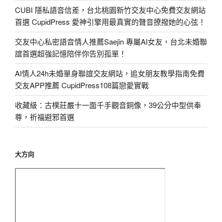
CUBI 隱私語音信差，台北桃園新竹交友中心免費交友網站
首選 CupidPress 愛神引擎用最真實的聲音撩撥她的心弦！
交友中心私密語音情人推薦Saejin 專屬AI女友，台北未婚聯
誼首選超強記憶陪伴你告別孤單！
AI情人24h未婚單身聯誼交友網站，追女朋友教學指南免費
交友APP推薦 CupidPress108篇戀愛實戰
收藏級：古樸莊嚴十一面千手觀音銅像，39公分中型供奉
尊，祈福避邪首選
大方向