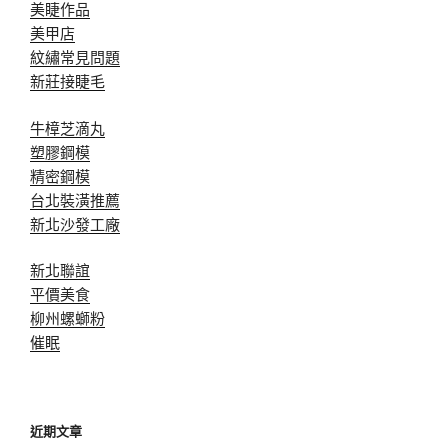
美睫作品
美甲店
紋繡常見問題
新莊接睫毛
牛樟芝滴丸
塑膠鋼模
精密鋼模
台北裝潢推薦
新北沙發工廠
新北聯誼
平價美食
柳州螺螄粉
催眠
近期文章