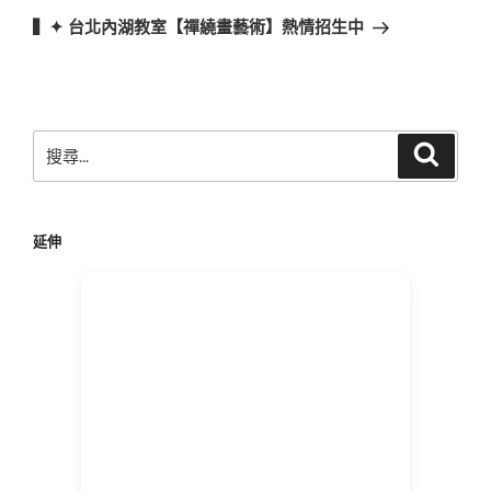
章
一
▍✦ 台北內湖教室【禪繞畫藝術】熱情招生中
篇
文
章
搜
搜
尋
尋
關
鍵
延伸
字: