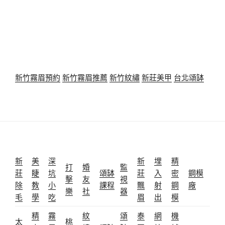
新竹霧眉預約
新竹霧眉推薦
新竹紋繡
新莊美甲
台北頌缽
新
美
深
新
埋
精
打
婚
監
莊
睫
坑
頌缽
莊
入
密
鋼模
擊
友
視
除
教
小
課程
飄
射
鋼
廠
樂
社
器
毛
學
吃
眉
出
模
精
霧
紋
頌
泰
網
機
太
桃