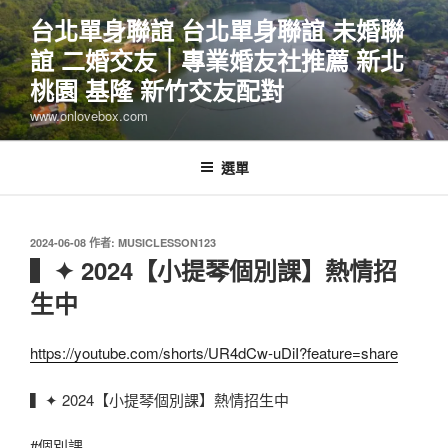
跳
台北單身聯誼 台北單身聯誼 未婚聯
至
誼 二婚交友｜專業婚友社推薦 新北
主
要
桃園 基隆 新竹交友配對
內
www.onlovebox.com
容
選單
發
2024-06-08
作者:
MUSICLESSON123
佈
▍✦ 2024【小提琴個別課】熱情招
於
生中
https://youtube.com/shorts/UR4dCw-uDiI?feature=share
▍✦ 2024【小提琴個別課】熱情招生中
#個別課