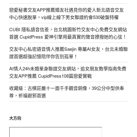
戀愛秘書交友APP推薦婚友社遇見你的愛人新北語音交友
中心快速脫單，vip線上線下男女聯誼約會530破盤特權
CUBI 隱私語音信差，台北桃園新竹交友中心免費交友網站
首選 CupidPress 愛神引擎用最真實的聲音撩撥她的心弦！
交友中心私密語音情人推薦Saejin 專屬AI女友，台北未婚聯
誼首選超強記憶陪伴你告別孤單！
AI情人24h未婚單身聯誼交友網站，追女朋友教學指南免費
交友APP推薦 CupidPress108篇戀愛實戰
收藏級：古樸莊嚴十一面千手觀音銅像，39公分中型供奉
尊，祈福避邪首選
大方向