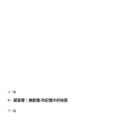
文
上
上一篇
章
一
賦香齋｜療創傷-你記憶中的味道
導
篇
覽
文
下
下一篇