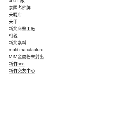
cnc工廠
泰國老佛牌
美睫店
美甲
新北床墊工廠
相親
新北素料
mold manufacture
MIM金屬粉末射出
新竹cnc
新竹交友中心