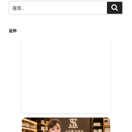
搜
搜
尋
尋
關
鍵
延伸
字: