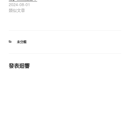
2024-08-01
類似文章
分
未分類
類
發表迴響