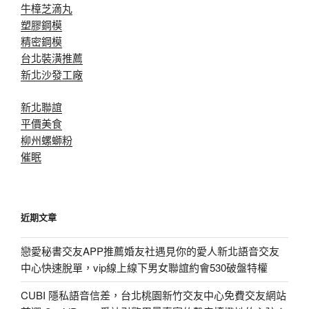
牛樟芝滴丸
塑膠鋼模
精密鋼模
台北裝潢推薦
新北沙發工廠
新北聯誼
平價美食
柳州螺螄粉
催眠
近期文章
戀愛秘書交友APP推薦婚友社遇見你的愛人新北語音交友
中心快速脫單，vip線上線下男女聯誼約會530破盤特權
CUBI 隱私語音信差，台北桃園新竹交友中心免費交友網站