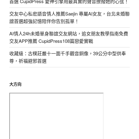
首選 CupidPress 愛神引擎用最真實的聲音撩撥她的心弦！
交友中心私密語音情人推薦Saejin 專屬AI女友，台北未婚聯
誼首選超強記憶陪伴你告別孤單！
AI情人24h未婚單身聯誼交友網站，追女朋友教學指南免費
交友APP推薦 CupidPress108篇戀愛實戰
收藏級：古樸莊嚴十一面千手觀音銅像，39公分中型供奉
尊，祈福避邪首選
大方向