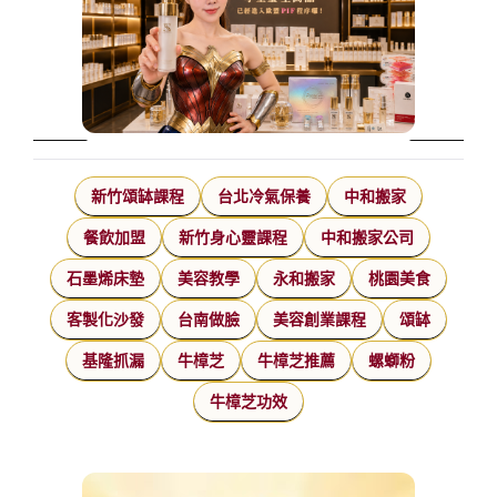
新竹頌缽課程
台北冷氣保養
中和搬家
餐飲加盟
新竹身心靈課程
中和搬家公司
石墨烯床墊
美容教學
永和搬家
桃園美食
客製化沙發
台南做臉
美容創業課程
頌缽
基隆抓漏
牛樟芝
牛樟芝推薦
螺螄粉
牛樟芝功效