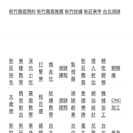
新竹霧眉預約
新竹霧眉推薦
新竹紋繡
新莊美甲
台北頌缽
新
美
深
新
埋
精
打
婚
監
莊
睫
坑
頌缽
莊
入
密
鋼模
擊
友
視
除
教
小
課程
飄
射
鋼
廠
樂
社
器
毛
學
吃
眉
出
模
精
霧
紋
頌
泰
網
機
太
桃
密
眉
繡
頌缽
缽
國
站
械
CNC
歲
花
射
教
教
證照
創
佛
設
加
加工
燈
運
出
學
學
業
牌
計
工
新
新
單
感
台
台
臺
兒
台
竹
莊
身
情
北
中
北
童
北
單身