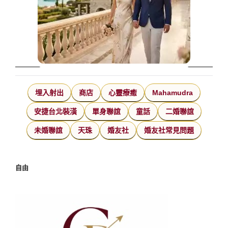
埋入射出
商店
心靈療癒
Mahamudra
安捷台北裝潢
單身聯誼
童話
二婚聯誼
未婚聯誼
天珠
婚友社
婚友社常見問題
自由