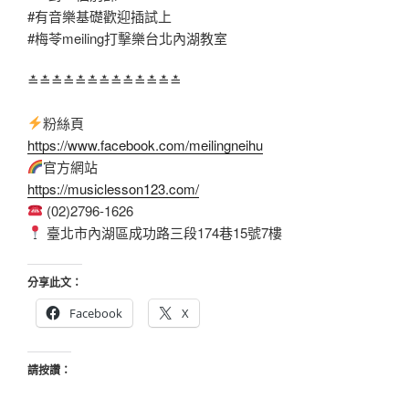
#有音樂基礎歡迎插試上
#梅苓meiling打擊樂台北內湖教室
≛≛≛≛≛≛≛≛≛≛≛≛≛
粉絲頁
https://www.facebook.com/meilingneihu
官方網站
https://musiclesson123.com/
(02)2796-1626
臺北市內湖區成功路三段174巷15號7樓
分享此文：
Facebook
X
請按讚：