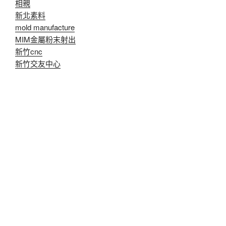
相親
新北素料
mold manufacture
MIM金屬粉末射出
新竹cnc
新竹交友中心