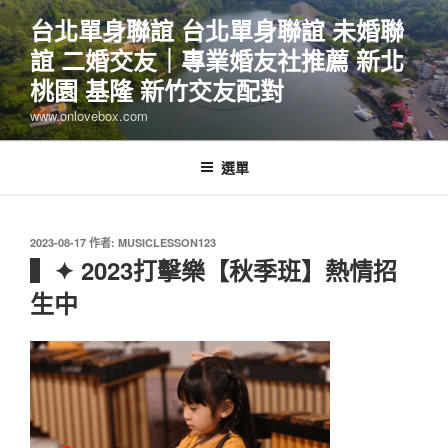
跳
台北單身聯誼 台北單身聯誼 未婚聯
至
誼 二婚交友｜專業婚友社推薦 新北
主
要
桃園 基隆 新竹交友配對
內
www.onlovebox.com
容
選單
發
2023-08-17
作者:
MUSICLESSON123
佈
▍✦ 2023打擊樂【秋季班】熱情招
於
生中