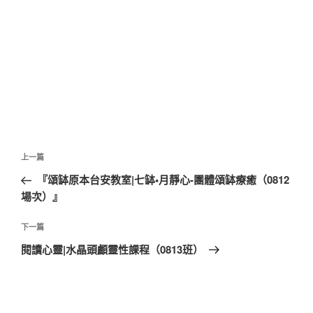
文
上
上一篇
章
一
『頌缽原本台安教室|七缽•月靜心-團體頌缽療癒（0812
導
篇
場次）』
覽
文
章
下
下一篇
一
閱讀心靈|水晶頭顱靈性課程（0813班）
篇
文
章