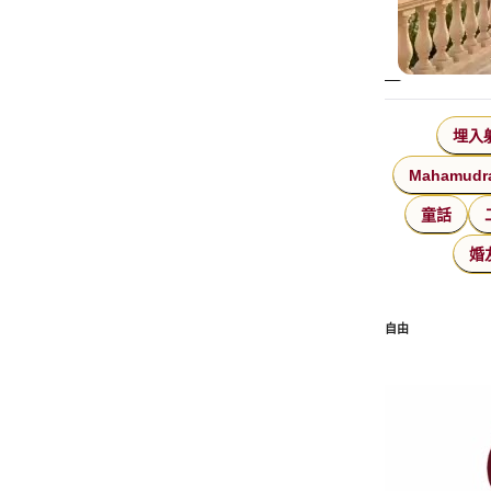
埋入
Mahamudr
童話
婚
自由