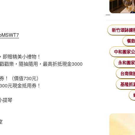
新竹頌缽課
e9bMSWT7
餐
中和搬家
），即贈精美小禮物！
戳戳樂，隨抽隨用，最高折抵現金3000
永和搬
台南做
券！（價值730元）
300元現金抵用券！
基隆抓
小提琴
室