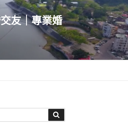
婚交友｜專業婚
搜
尋