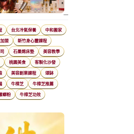
程
台北冷氣保養
中和搬家
飲加盟
新竹身心靈課程
公司
石墨烯床墊
美容教學
家
桃園美食
客製化沙發
臉
美容創業課程
頌缽
漏
牛樟芝
牛樟芝推薦
螺螄粉
牛樟芝功效