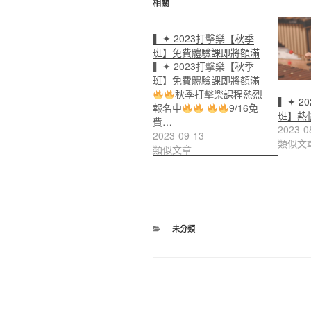
相關
▍✦ 2023打擊樂【秋季
班】免費體驗課即將額滿
▍✦ 2023打擊樂【秋季
班】免費體驗課即將額滿
秋季打擊樂課程熱烈
▍✦ 2
報名中
9/16免
班】熱
費…
2023-0
2023-09-13
類似文
類似文章
分
未分類
類