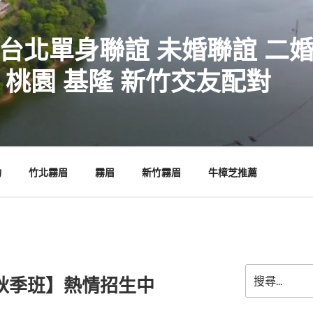
 台北單身聯誼 未婚聯誼 二
 桃園 基隆 新竹交友配對
物
竹北霧眉
霧眉
新竹霧眉
牛樟芝推薦
搜
【秋季班】熱情招生中
尋
關