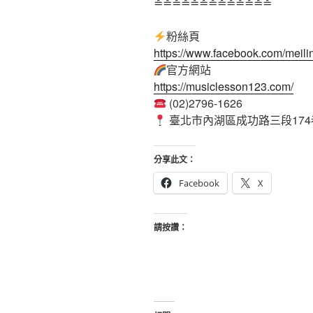
≛≛≛≛≛≛≛≛≛≛≛≛≛
粉絲頁
https://www.facebook.com/meili
官方網站
https://musiclesson123.com/
(02)2796-1626
臺北市內湖區成功路三段174
分享此文：
Facebook
X
請按讚：