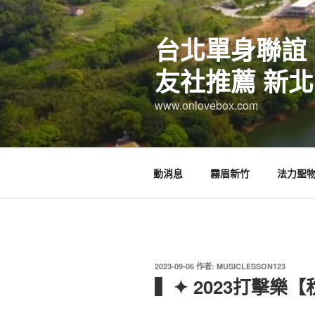
跳
至
台北單身聯誼
主
要
友社推薦 新北
內
容
www.onlovebox.com
動消息
霧眉新竹
法力聖
發
2023-09-06
作者:
MUSICLESSON123
佈
▍✦ 2023打擊樂
於