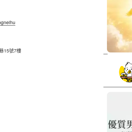
ngneihu
巷15號7樓