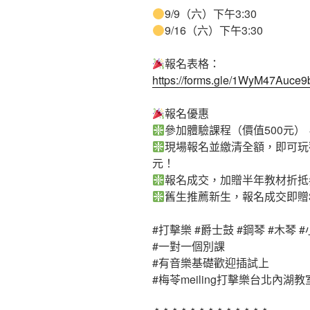
9/9（六）下午3:30
9/16（六）下午3:30
報名表格：
https://forms.gle/1WyM47Auc
報名優惠
參加體驗課程（價值500元
現場報名並繳清全額，即可玩
元！
報名成交，加贈半年教材折抵
舊生推薦新生，報名成交即贈
#打擊樂
#爵士鼓
#鋼琴
#木琴
#
#一對一個別課
#有音樂基礎歡迎插試上
#梅苓meiling打擊樂台北內湖教