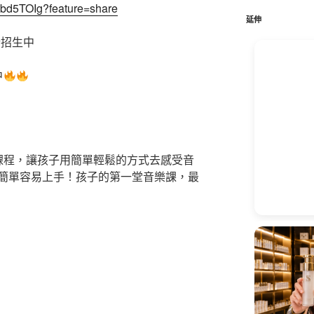
鍵
Mdbd5TOIg?feature=share
字:
延伸
情招生中
中
課程，讓孩子用簡單輕鬆的方式去感受音
簡單容易上手！孩子的第一堂音樂課，最