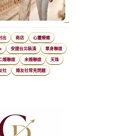
射出
商店
心靈療癒
a
安捷台北裝潢
單身聯誼
二婚聯誼
未婚聯誼
天珠
友社
婚友社常見問題