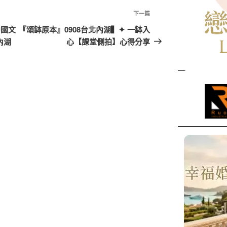
下
下一篇
一
中國文
『頌缽原本』0908台北內湖▍✦ 一缽入
篇
內湖
心【課堂側拍】心得分享
文
章