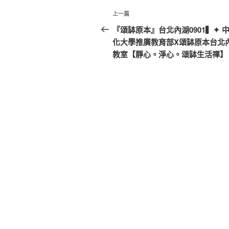
文
上
上一篇
章
一
『頌缽原本』台北內湖0901▍✦ 
篇
化大學推廣教育部X頌缽原本台北
導
文
教室【靜心。淨心。頌缽生活禪】
覽
章