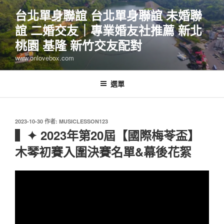
跳
台北單身聯誼 台北單身聯誼 未婚聯
至
誼 二婚交友｜專業婚友社推薦 新北
主
要
桃園 基隆 新竹交友配對
內
www.onlovebox.com
容
選單
發
2023-10-30
作者:
MUSICLESSON123
佈
▍✦ 2023年第20屆【國際梅苓盃】
於
木琴初賽入圍決賽名單&幕後花絮