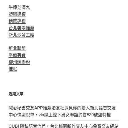
牛樟芝滴丸
塑膠鋼模
精密鋼模
台北裝潢推薦
新北沙發工廠
新北聯誼
平價美食
柳州螺螄粉
催眠
近期文章
戀愛秘書交友APP推薦婚友社遇見你的愛人新北語音交友
中心快速脫單，vip線上線下男女聯誼約會530破盤特權
CUBI 隱私語音信差，台北桃園新竹交友中心免費交友網站