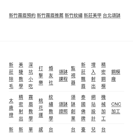
新竹霧眉預約
新竹霧眉推薦
新竹紋繡
新莊美甲
台北頌缽
新
美
深
新
埋
精
打
婚
監
莊
睫
坑
頌缽
莊
入
密
鋼模
擊
友
視
除
教
小
課程
飄
射
鋼
廠
樂
社
器
毛
學
吃
眉
出
模
精
霧
紋
頌
泰
網
機
太
桃
密
眉
繡
頌缽
缽
國
站
械
CNC
歲
花
射
教
教
證照
創
佛
設
加
加工
燈
運
出
學
學
業
牌
計
工
新
新
單
感
台
台
臺
兒
台