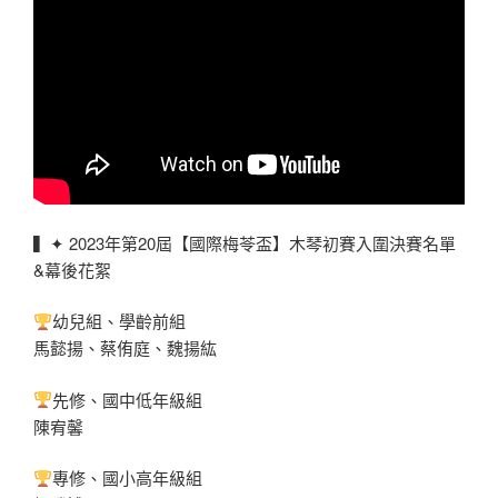
▍✦ 2023年第20屆【國際梅苓盃】木琴初賽入圍決賽名單
&幕後花絮
幼兒組、學齡前組
馬懿揚、蔡侑庭、魏揚紘
先修、國中低年級組
陳宥馨
專修、國小高年級組