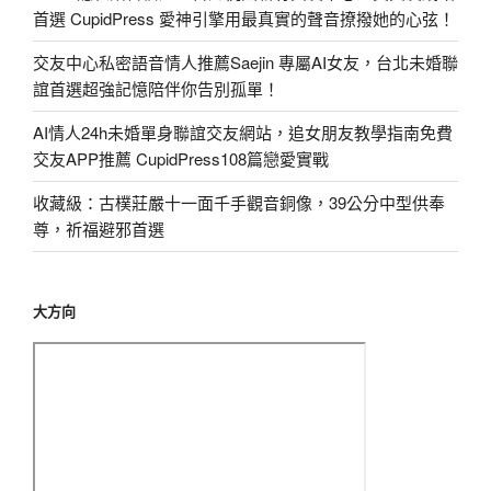
首選 CupidPress 愛神引擎用最真實的聲音撩撥她的心弦！
交友中心私密語音情人推薦Saejin 專屬AI女友，台北未婚聯
誼首選超強記憶陪伴你告別孤單！
AI情人24h未婚單身聯誼交友網站，追女朋友教學指南免費
交友APP推薦 CupidPress108篇戀愛實戰
收藏級：古樸莊嚴十一面千手觀音銅像，39公分中型供奉
尊，祈福避邪首選
大方向