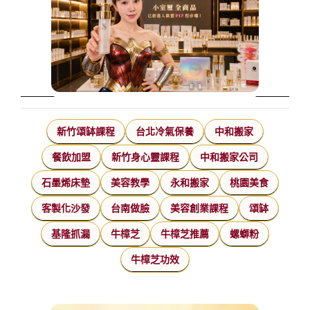
新竹頌缽課程
台北冷氣保養
中和搬家
餐飲加盟
新竹身心靈課程
中和搬家公司
石墨烯床墊
美容教學
永和搬家
桃園美食
客製化沙發
台南做臉
美容創業課程
頌缽
基隆抓漏
牛樟芝
牛樟芝推薦
螺螄粉
牛樟芝功效