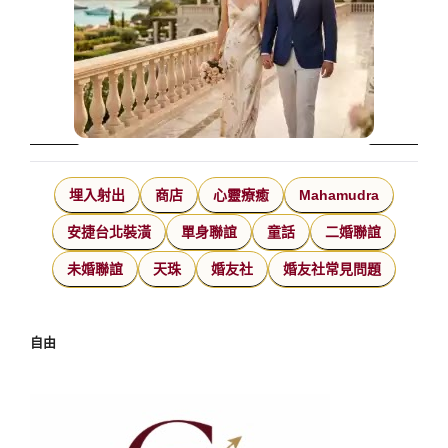
埋入射出
商店
心靈療癒
Mahamudra
安捷台北裝潢
單身聯誼
童話
二婚聯誼
未婚聯誼
天珠
婚友社
婚友社常見問題
自由