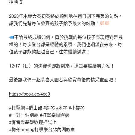
楊勝博
2023年木琴大賽初賽終於順利地在週日劃下完美的句點。
讓我們先幫每位參賽的孩子給予最大的鼓勵！
不論最終成績如何，勇於挑戰的每位孩子表現絕對是最
棒的！每次登台都是經驗的累積，我們也期望在未來，每
位孩子都能夠超越自己，往前繼續邁進！
12/17（日）的決賽也即將到來，還是要繼續努力呦！
最後讓我們一起恭喜入圍者與欣賞幕後的精采畫面吧！
https://fbook.cc/4pc0
#打擊樂
#爵士鼓
#鋼琴
#木琴
#小提琴
#一對一個別課
#打擊樂團體課
#有音樂基礎歡迎插試上
#梅苓meiling打擊樂台北內湖教室