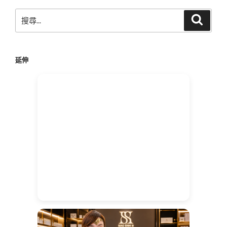
搜
搜
尋
尋
關
鍵
延伸
字: