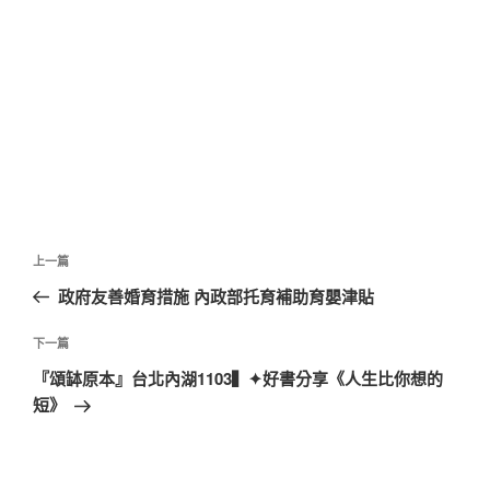
文
上
上一篇
章
一
政府友善婚育措施 內政部托育補助育嬰津貼
導
篇
覽
文
下
下一篇
章
一
『頌缽原本』台北內湖1103▍✦好書分享《人生比你想的
篇
短》
文
章