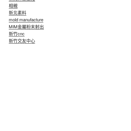
相親
新北素料
mold manufacture
MIM金屬粉末射出
新竹cnc
新竹交友中心