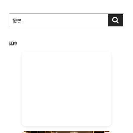
章
搜
搜
尋
尋
關
鍵
延伸
字: