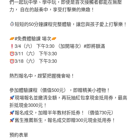
們一起玩中學、學中玩，即使是首次接觸者都能在無壓
力， 自在的敲奏中，享受打擊樂的樂趣！
短短的50分鐘課程完整體驗，讓您與孩子愛上打擊樂！
#免費體驗課
場次
3/4（六） 下午3:30 （加開場次）
#即將額滿
3/11（六） 下午3:30
3/18（六） 下午3:30
熱烈報名中，趕緊把握機會呦！
參加體驗課程（價值500元），即贈精美小禮物！
現場報名並繳清全額，再玩抽紅包拿現金抵用券，最高
折抵現金3000元！
報名成交，加贈半年教材折抵券！（價值730元）
舊生推薦新生，報名成交即贈300元現金抵用券！
預約表單