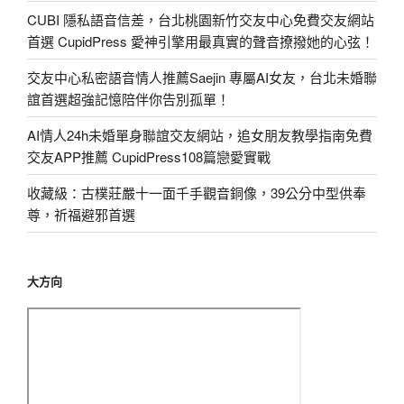
CUBI 隱私語音信差，台北桃園新竹交友中心免費交友網站
首選 CupidPress 愛神引擎用最真實的聲音撩撥她的心弦！
交友中心私密語音情人推薦Saejin 專屬AI女友，台北未婚聯
誼首選超強記憶陪伴你告別孤單！
AI情人24h未婚單身聯誼交友網站，追女朋友教學指南免費
交友APP推薦 CupidPress108篇戀愛實戰
收藏級：古樸莊嚴十一面千手觀音銅像，39公分中型供奉
尊，祈福避邪首選
大方向