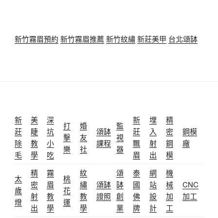
新竹霧眉預約
新竹霧眉推薦
新竹紋繡
新莊美甲
台北頌缽
新
美
深
新
埋
精
打
婚
監
莊
睫
坑
頌缽
莊
入
密
鋼模
擊
友
視
除
教
小
課程
飄
射
鋼
廠
樂
社
器
毛
學
吃
眉
出
模
精
霧
紋
頌
泰
網
機
太
桃
密
眉
繡
頌缽
缽
國
站
械
CNC
歲
花
射
教
教
證照
創
佛
設
加
加工
燈
運
出
學
學
業
牌
計
工