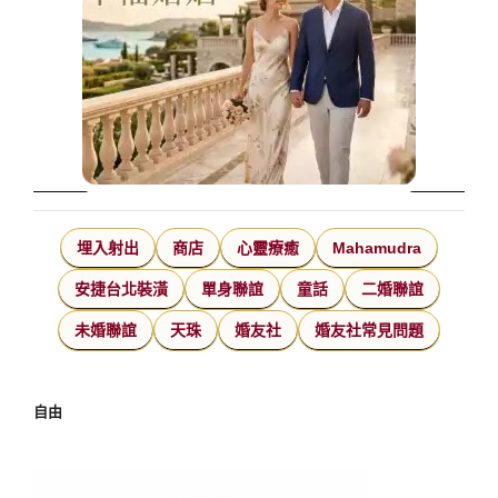
埋入射出
商店
心靈療癒
Mahamudra
安捷台北裝潢
單身聯誼
童話
二婚聯誼
未婚聯誼
天珠
婚友社
婚友社常見問題
自由