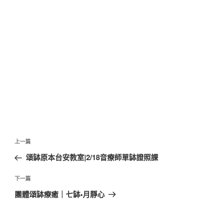
文
上
上一篇
章
一
頌缽原本台安教室|2/18音療師單缽證照課
導
篇
覽
文
下
下一篇
章
一
團體頌缽療癒｜七缽•月靜心
篇
文