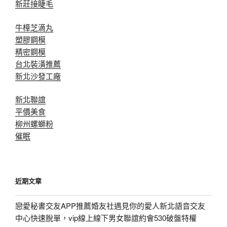
新莊接睫毛
牛樟芝滴丸
塑膠鋼模
精密鋼模
台北裝潢推薦
新北沙發工廠
新北聯誼
平價美食
柳州螺螄粉
催眠
近期文章
戀愛秘書交友APP推薦婚友社遇見你的愛人新北語音交友
中心快速脫單，vip線上線下男女聯誼約會530破盤特權