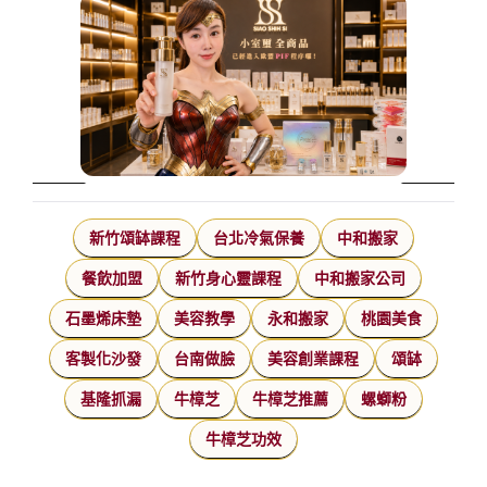
新竹頌缽課程
台北冷氣保養
中和搬家
餐飲加盟
新竹身心靈課程
中和搬家公司
石墨烯床墊
美容教學
永和搬家
桃園美食
客製化沙發
台南做臉
美容創業課程
頌缽
基隆抓漏
牛樟芝
牛樟芝推薦
螺螄粉
牛樟芝功效