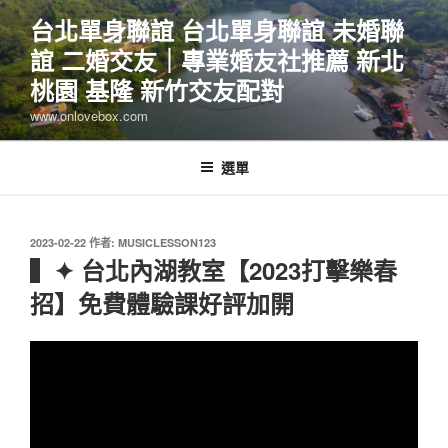
跳
台北單身聯誼 台北單身聯誼 未婚聯
至
誼 二婚交友｜專業婚友社推薦 新北
主
要
桃園 基隆 新竹交友配對
內
www.onlovebox.com
容
選單
發
2023-02-22
作者:
MUSICLESSON123
佈
▍✦ 台北內湖教室【2023打擊樂春
於
招】免費體驗課好評加開