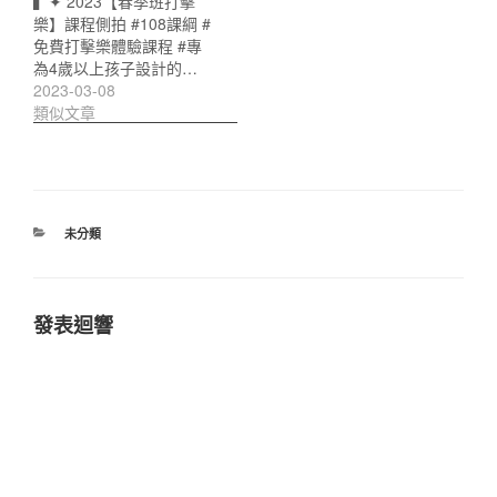
▍✦ 2023【春季班打擊
樂】課程側拍 #108課綱 #
免費打擊樂體驗課程 #專
為4歲以上孩子設計的…
2023-03-08
類似文章
分
未分類
類
發表迴響