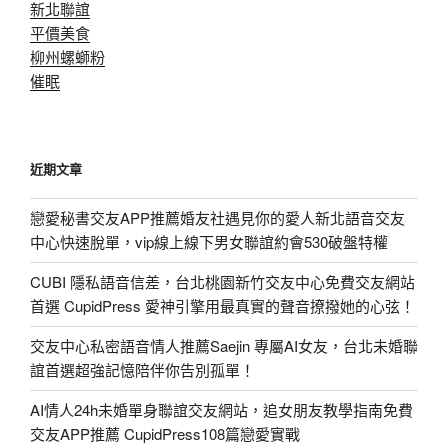
新北聯誼
平價美食
柳州螺螄粉
催眠
近期文章
戀愛秘書交友APP推薦婚友社遇見你的愛人新北語音交友
中心快速脫單，vip線上線下男女聯誼約會530破盤特權
CUBI 隱私語音信差，台北桃園新竹交友中心免費交友網站
首選 CupidPress 愛神引擎用最真實的聲音撩撥她的心弦！
交友中心私密語音情人推薦Saejin 專屬AI女友，台北未婚聯
誼首選超強記憶陪伴你告別孤單！
AI情人24h未婚單身聯誼交友網站，追女朋友教學指南免費
交友APP推薦 CupidPress108篇戀愛實戰