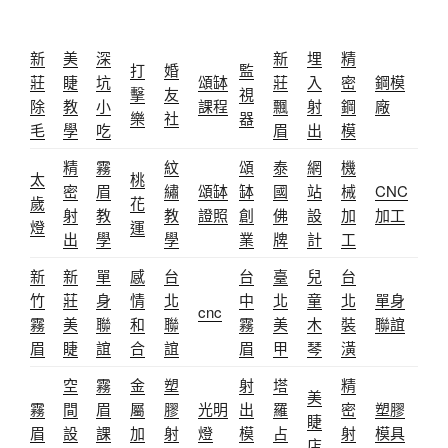
新
美
深
新
埋
精
打
婚
監
莊
睫
坑
頌缽
莊
入
密
鋼模
擊
友
視
除
教
小
課程
飄
射
鋼
廠
樂
社
器
毛
學
吃
眉
出
模
精
霧
紋
頌
泰
網
機
太
桃
密
眉
繡
頌缽
缽
國
站
械
CNC
歲
花
射
教
教
證照
創
佛
設
加
加工
燈
運
出
學
學
業
牌
計
工
新
新
單
感
台
台
臺
兒
台
竹
莊
身
情
北
中
北
童
北
單身
cnc
霧
美
聯
和
聯
霧
美
木
裝
聯誼
眉
睫
誼
合
誼
眉
甲
琴
潢
空
霧
金
塑
射
塔
精
美
霧
間
眉
屬
膠
光明
出
羅
密
塑膠
睫
眉
設
課
加
射
燈
模
占
射
模具
店