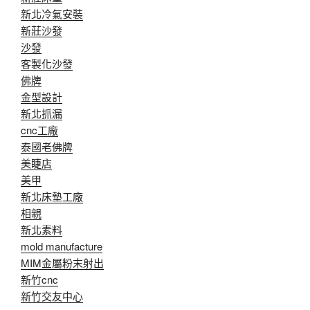
新北冷氣安裝
新莊沙發
沙發
客製化沙發
佛牌
金型設計
新北抓漏
cnc工廠
泰國老佛牌
美睫店
美甲
新北床墊工廠
相親
新北素料
mold manufacture
MIM金屬粉末射出
新竹cnc
新竹交友中心