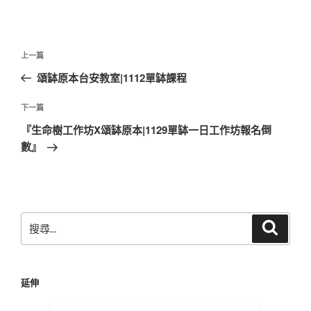
文
上
上一篇
章
一
頌缽原本台安教室|1112單缽課程
導
篇
覽
文
下
下一篇
章
一
『生命樹工作坊X頌缽原本|1129單缽一日工作坊報名倒
篇
數』
文
章
搜
搜
尋
尋
關
鍵
延伸
字: