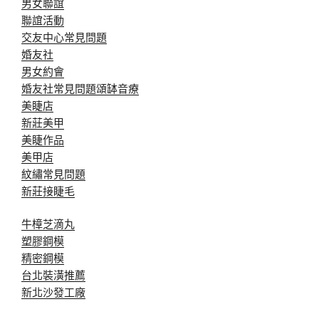
男女聯誼
聯誼活動
交友中心常見問題
婚友社
男女約會
婚友社常見問題
頌缽音療
美睫店
新莊美甲
美睫作品
美甲店
紋繡常見問題
新莊接睫毛
牛樟芝滴丸
塑膠鋼模
精密鋼模
台北裝潢推薦
新北沙發工廠