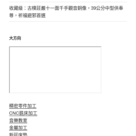
收藏級：古樸莊嚴十一面千手觀音銅像，39公分中型供奉
尊，祈福避邪首選
大方向
精密零件加工
CNC銑床加工
音樂教室
金屬加工
新莊床墊