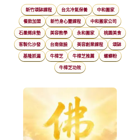
新竹頌缽課程
台北冷氣保養
中和搬家
餐飲加盟
新竹身心靈課程
中和搬家公司
石墨烯床墊
美容教學
永和搬家
桃園美食
客製化沙發
台南做臉
美容創業課程
頌缽
基隆抓漏
牛樟芝
牛樟芝推薦
螺螄粉
牛樟芝功效