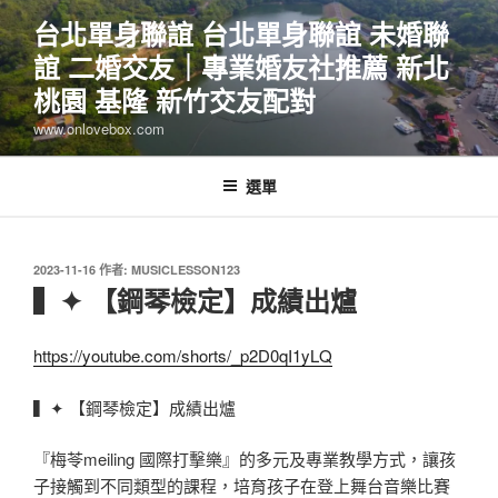
跳
台北單身聯誼 台北單身聯誼 未婚聯
至
誼 二婚交友｜專業婚友社推薦 新北
主
要
桃園 基隆 新竹交友配對
內
www.onlovebox.com
容
選單
發
2023-11-16
作者:
MUSICLESSON123
佈
▍✦ 【鋼琴檢定】成績出爐
於
https://youtube.com/shorts/_p2D0qI1yLQ
▍✦ 【鋼琴檢定】成績出爐
『梅苓meiling 國際打擊樂』的多元及專業教學方式，讓孩
子接觸到不同類型的課程，培育孩子在登上舞台音樂比賽