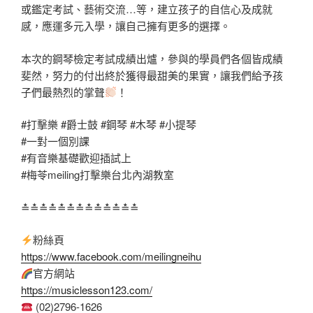
或鑑定考試、藝術交流…等，建立孩子的自信心及成就
感，應運多元入學，讓自己擁有更多的選擇。
本次的鋼琴檢定考試成績出爐，參與的學員們各個皆成績
斐然，努力的付出終於獲得最甜美的果實，讓我們給予孩
子們最熱烈的掌聲
！
#打擊樂
#爵士鼓
#鋼琴
#木琴
#小提琴
#一對一個別課
#有音樂基礎歡迎插試上
#梅苓meiling打擊樂台北內湖教室
≛≛≛≛≛≛≛≛≛≛≛≛≛
粉絲頁
https://www.facebook.com/meilingneihu
官方網站
https://musiclesson123.com/
(02)2796-1626