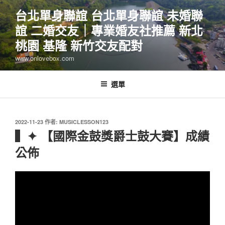
跳
台北單身聯誼 台北單身聯誼 未婚聯
至
誼 二婚交友｜專業婚友社推薦 新北
主
要
桃園 基隆 新竹交友配對
內
www.onlovebox.com
容
選單
發
2022-11-23
作者:
MUSICLESSON123
佈
▍✦ 【國際金鼓獎爵士鼓大賽】成績
於
公佈