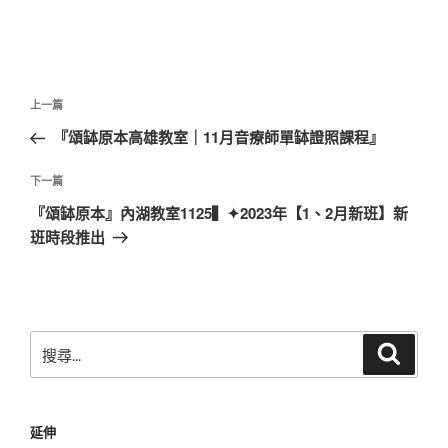
文
上
上一篇
章
一
『頌缽原本高雄教室｜11月音療師單缽證照課程』
導
篇
覽
文
下
下一篇
章
一
『頌缽原本』內湖教室1125▍✦2023年【1、2月新班】新
篇
班時段推出
文
章
搜
搜
尋
尋
關
鍵
延伸
字: