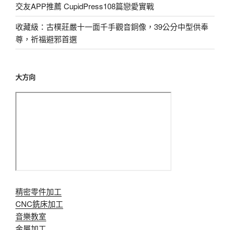
交友APP推薦 CupidPress108篇戀愛實戰
收藏級：古樸莊嚴十一面千手觀音銅像，39公分中型供奉
尊，祈福避邪首選
大方向
精密零件加工
CNC銑床加工
音樂教室
金屬加工