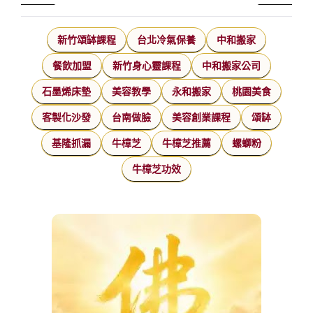
新竹頌缽課程
台北冷氣保養
中和搬家
餐飲加盟
新竹身心靈課程
中和搬家公司
石墨烯床墊
美容教學
永和搬家
桃園美食
客製化沙發
台南做臉
美容創業課程
頌缽
基隆抓漏
牛樟芝
牛樟芝推薦
螺螄粉
牛樟芝功效