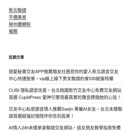
新北聯誼
平價美食
柳州螺螄粉
催眠
近期文章
戀愛秘書交友APP推薦婚友社遇見你的愛人新北語音交友
中心快速脫單，vip線上線下男女聯誼約會530破盤特權
CUBI 隱私語音信差，台北桃園新竹交友中心免費交友網站
首選 CupidPress 愛神引擎用最真實的聲音撩撥她的心弦！
交友中心私密語音情人推薦Saejin 專屬AI女友，台北未婚聯
誼首選超強記憶陪伴你告別孤單！
AI情人24h未婚單身聯誼交友網站，追女朋友教學指南免費