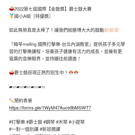
2022第七屆國際【金鼓獎】爵士鼓大賽
國小A組［特優獎］
如此殊榮真是太棒了！讓我們給勝博大大的鼓勵
『梅苓meiling 國際打擊樂-台北內湖教室』提供孩子多元學
習的打擊樂課程，培養孩子健康有活力的成長，並擁有更
寬廣的音樂眼界，並持續往前邁進！
爵士鼓班現正熱烈招生中！
▰▱▰▱▰▱▰▱▰▱
預約表單
https://forms.gle/1WyM47Auce9bMSWT7
#打擊樂
#爵士鼓
#鋼琴
#木琴
#小提琴
#一對一個別課
#新班開課