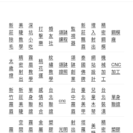
新
美
深
新
埋
精
打
婚
監
莊
睫
坑
頌缽
莊
入
密
鋼模
擊
友
視
除
教
小
課程
飄
射
鋼
廠
樂
社
器
毛
學
吃
眉
出
模
精
霧
紋
頌
泰
網
機
太
桃
密
眉
繡
頌缽
缽
國
站
械
CNC
歲
花
射
教
教
證照
創
佛
設
加
加工
燈
運
出
學
學
業
牌
計
工
新
新
單
感
台
台
臺
兒
台
竹
莊
身
情
北
中
北
童
北
單身
cnc
霧
美
聯
和
聯
霧
美
木
裝
聯誼
眉
睫
誼
合
誼
眉
甲
琴
潢
空
霧
金
塑
射
塔
精
美
霧
間
眉
屬
膠
光明
出
羅
密
塑膠
睫