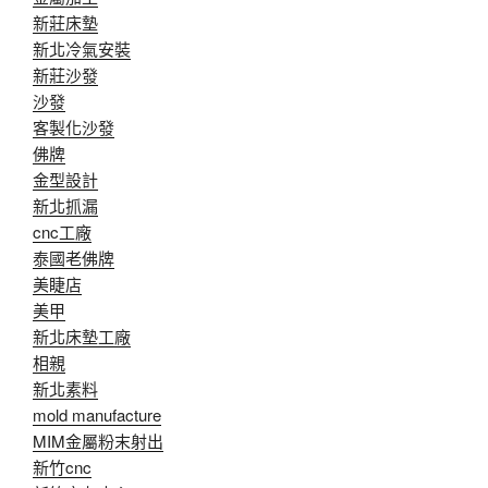
新莊床墊
新北冷氣安裝
新莊沙發
沙發
客製化沙發
佛牌
金型設計
新北抓漏
cnc工廠
泰國老佛牌
美睫店
美甲
新北床墊工廠
相親
新北素料
mold manufacture
MIM金屬粉末射出
新竹cnc