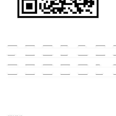
新莊除毛
美睫教學
深坑小吃
打擊樂
婚友社
頌缽課程
監
太歲燈
精密射出
霧眉教學
桃花運
紋繡教學
頌缽證照
頌
新竹霧眉
新莊美睫
單身聯誼
感情和合
冷氣安裝
cnc
台
霧眉教學
中和搬家
霧眉課程
金屬加工
塑膠射出
螺螄粉
射