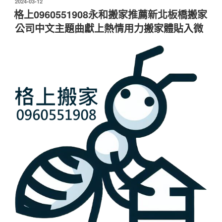
發
2024-03-12
佈
格上0960551908永和搬家推薦新北板橋搬家
於
公司中文主題曲獻上熱情用力搬家體貼入微