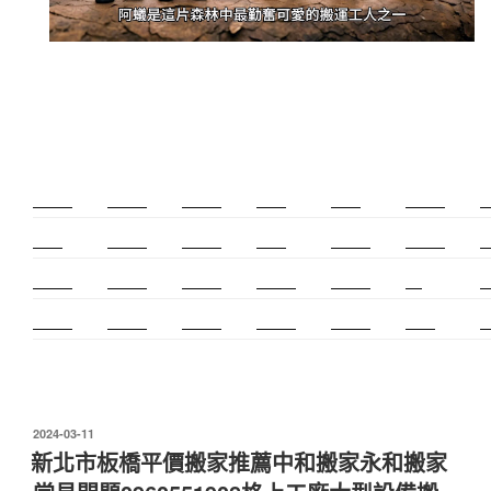
新莊除毛
美睫教學
深坑小吃
打擊樂
婚友社
頌缽課程
監
太歲燈
精密射出
霧眉教學
桃花運
紋繡教學
頌缽證照
頌
新竹霧眉
新莊美睫
單身聯誼
感情和合
冷氣安裝
cnc
台
霧眉教學
中和搬家
霧眉課程
金屬加工
塑膠射出
螺螄粉
射
發
2024-03-11
佈
新北市板橋平價搬家推薦中和搬家永和搬家
於