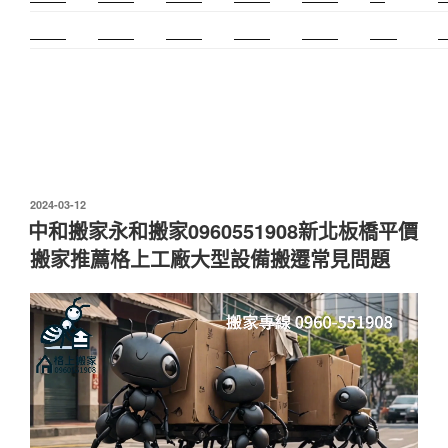
霧眉教學
中和搬家
霧眉課程
金屬加工
塑膠射出
螺螄粉
射
發
2024-03-12
佈
中和搬家永和搬家0960551908新北板橋平價
於
搬家推薦格上工廠大型設備搬遷常見問題