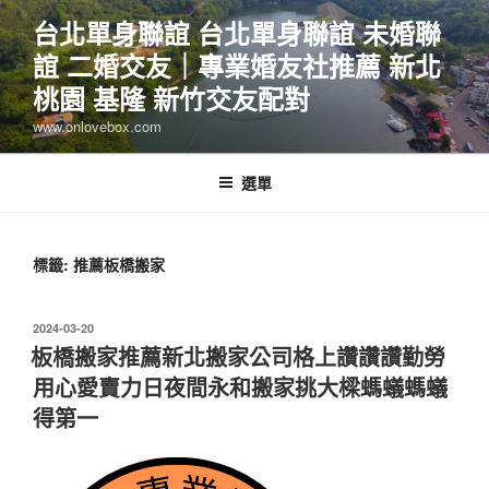
跳
台北單身聯誼 台北單身聯誼 未婚聯
至
誼 二婚交友｜專業婚友社推薦 新北
主
要
桃園 基隆 新竹交友配對
內
www.onlovebox.com
容
選單
標籤:
推薦板橋搬家
發
2024-03-20
佈
板橋搬家推薦新北搬家公司格上讚讚讚勤勞
於
用心愛賣力日夜間永和搬家挑大樑螞蟻螞蟻
得第一