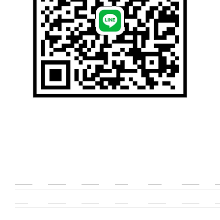
新莊除毛
美睫教學
深坑小吃
打擊樂
婚友社
頌缽課程
監
太歲燈
精密射出
霧眉教學
桃花運
紋繡教學
頌缽證照
頌
新竹霧眉
新莊美睫
單身聯誼
感情和合
冷氣安裝
cnc
台