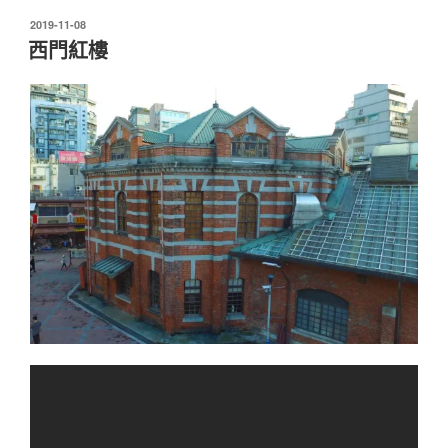
發
2019-11-08
佈
西門紅樓
於