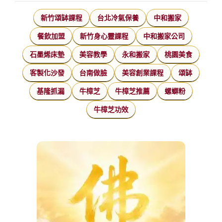
新竹頌缽課程
台北冷氣保養
中和搬家
餐飲加盟
新竹身心靈課程
中和搬家公司
石墨烯床墊
美容教學
永和搬家
桃園美食
客製化沙發
台南做臉
美容創業課程
頌缽
基隆抓漏
牛樟芝
牛樟芝推薦
螺螄粉
牛樟芝功效