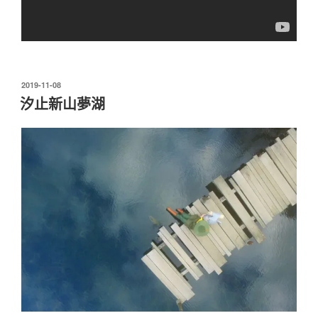
發
2019-11-08
佈
汐止新山夢湖
於