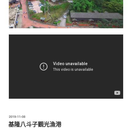
發
2019-11-08
佈
基隆八斗子觀光漁港
於