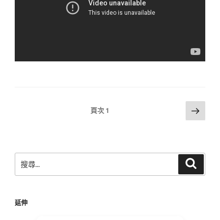
文
下
頁次
1
一
章
頁
分
頁
搜
搜
尋
尋
關
鍵
延伸
字: