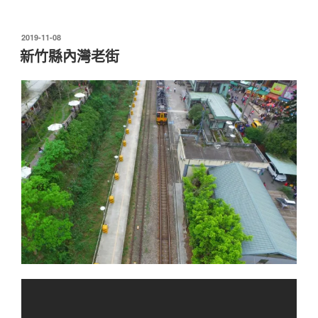
發
2019-11-08
佈
新竹縣內灣老街
於