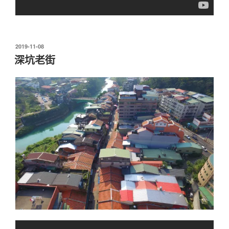
發
2019-11-08
佈
深坑老街
於