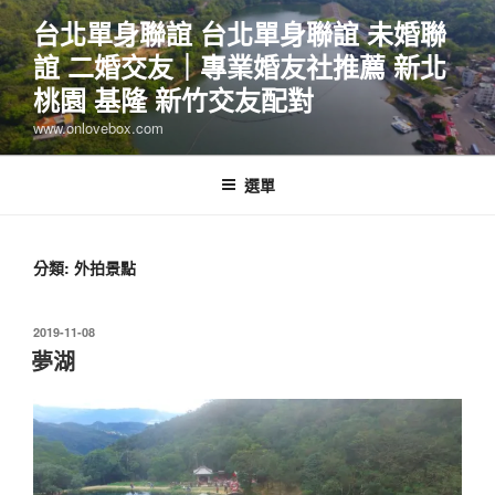
跳
台北單身聯誼 台北單身聯誼 未婚聯
至
誼 二婚交友｜專業婚友社推薦 新北
主
要
桃園 基隆 新竹交友配對
內
www.onlovebox.com
容
選單
分類:
外拍景點
發
2019-11-08
佈
夢湖
於