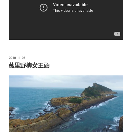
發
2019-11-08
佈
萬里野柳女王頭
於