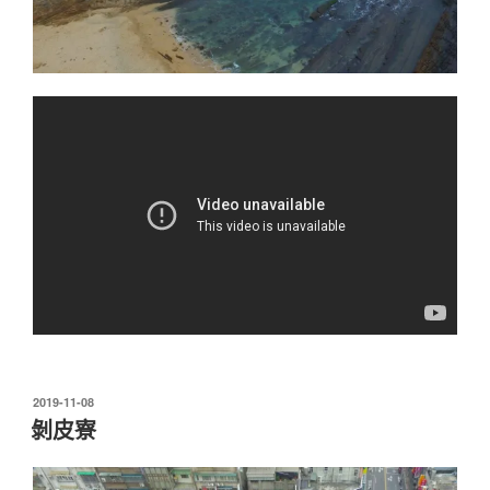
發
2019-11-08
佈
剝皮寮
於