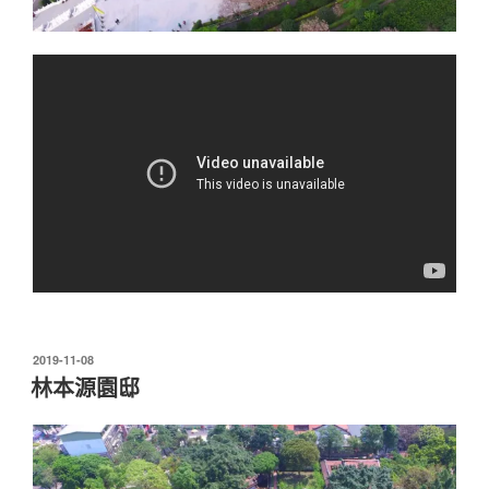
發
2019-11-08
佈
林本源園邸
於