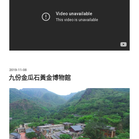
發
2019-11-08
佈
九份金瓜石黃金博物館
於