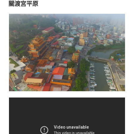
佈
關渡宮平原
於