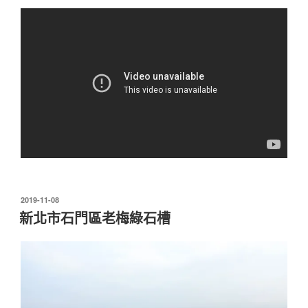
發
2019-11-08
佈
新北市石門區老梅綠石槽
於