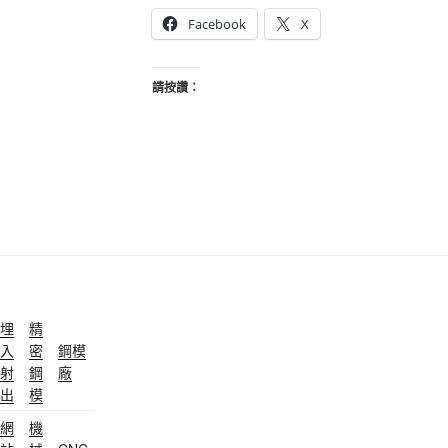
Facebook
X
請按讚：
埋
精
入
密
鋼模
射
鋼
廠
出
模
網
機