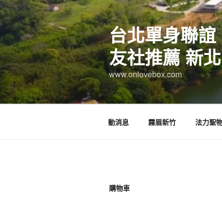
跳
至
台北單身聯誼
主
要
友社推薦 新北
內
容
www.onlovebox.com
動消息
霧眉新竹
法力聖
購物車