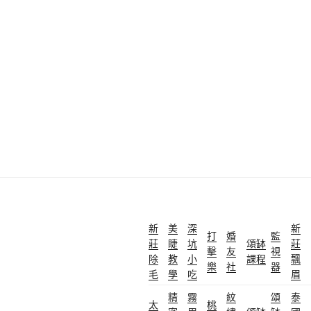
新
美
深
新
打
婚
監
莊
睫
坑
頌缽
莊
擊
友
視
除
教
小
課程
飄
樂
社
器
毛
學
吃
眉
精
霧
紋
頌
泰
太
桃