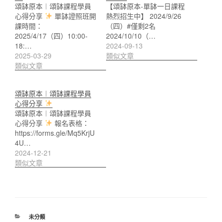
頌缽原本︱頌缽課程學員
【頌缽原本-單缽一日課程
心得分享
單缽證照班開
熱烈招生中】 2024/9/26
課時間：
（四）#僅剩2名
2025/4/17（四）10:00-
2024/10/10（…
18:…
2024-09-13
2025-03-29
類似文章
類似文章
頌缽原本︱頌缽課程學員
心得分享
頌缽原本︱頌缽課程學員
心得分享
報名表格：
https://forms.gle/Mq5KrjU
4U…
2024-12-21
類似文章
分
未分類