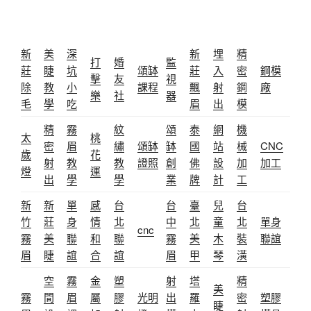
新
美
深
新
埋
精
打
婚
監
莊
睫
坑
頌缽
莊
入
密
鋼模
擊
友
視
除
教
小
課程
飄
射
鋼
廠
樂
社
器
毛
學
吃
眉
出
模
精
霧
紋
頌
泰
網
機
太
桃
密
眉
繡
頌缽
缽
國
站
械
CNC
歲
花
射
教
教
證照
創
佛
設
加
加工
燈
運
出
學
學
業
牌
計
工
新
新
單
感
台
台
臺
兒
台
竹
莊
身
情
北
中
北
童
北
單身
cnc
霧
美
聯
和
聯
霧
美
木
裝
聯誼
眉
睫
誼
合
誼
眉
甲
琴
潢
空
霧
金
塑
射
塔
精
美
霧
間
眉
屬
膠
光明
出
羅
密
塑膠
睫