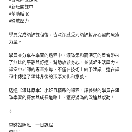
#新班開課中
#幫助睡眠
#釋放壓力
學員完成頌缽課程後，皆深深感受到頌缽對身心靈的療癒
力量。
學員並分享在學習的過程中，頌缽柔和而深沉的聲音帶來
了無比的平靜與舒適、幫助放鬆身心，並減輕生活壓力。
課堂中老師的專業指導，不僅在技術上給予建議，還在課
程中傳達了頌缽背後的深厚文化和意義。
透過【頌缽原本】小班且精緻的課程，讓參與的學員在頌
缽學習的探索與成長道路上，獲得滿滿的啟迪與感動！
⊹
單缽證照班︱一日課程
時間：