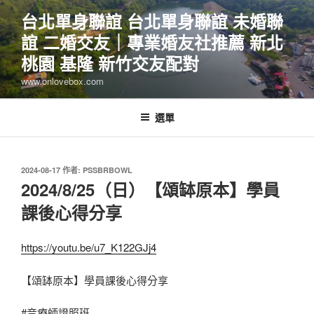
跳
台北單身聯誼 台北單身聯誼 未婚聯
至
誼 二婚交友｜專業婚友社推薦 新北
主
要
桃園 基隆 新竹交友配對
內
www.onlovebox.com
容
選單
發
2024-08-17
作者:
PSSBRBOWL
佈
2024/8/25（日）【頌缽原本】學員
於
課後心得分享
https://youtu.be/u7_K122GJj4
【頌缽原本】學員課後心得分享
#音療師證照班