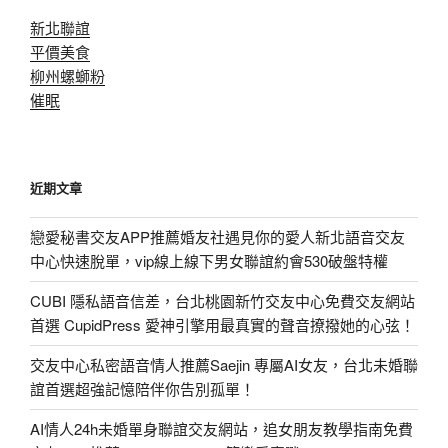
新北聯誼
平價美食
柳州螺螄粉
催眠
近期文章
戀愛秘書交友APP推薦婚友社遇見你的愛人新北語音交友
中心快速脫單，vip線上線下男女聯誼約會530破盤特權
CUBI 隱私語音信差，台北桃園新竹交友中心免費交友網站
首選 CupidPress 愛神引擎用最真實的聲音撩撥她的心弦！
交友中心私密語音情人推薦Saejin 專屬AI女友，台北未婚聯
誼首選超強記憶陪伴你告別孤單！
AI情人24h未婚單身聯誼交友網站，追女朋友教學指南免費