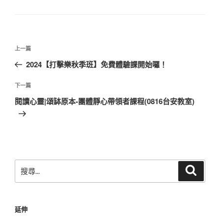
類
文
上
上一篇
章
一
2024【打擊樂秋季班】免費體驗課開始囉！
導
篇
覽
文
下
下一篇
章
一
閱讀心靈|頌缽原本-團體靜心帶領者課程(0816台安教室)
篇
文
章
搜
搜
尋
尋
關
鍵
延伸
字: