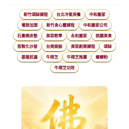
新竹頌缽課程
台北冷氣保養
中和搬家
餐飲加盟
新竹身心靈課程
中和搬家公司
石墨烯床墊
美容教學
永和搬家
桃園美食
客製化沙發
台南做臉
美容創業課程
頌缽
基隆抓漏
牛樟芝
牛樟芝推薦
螺螄粉
牛樟芝功效