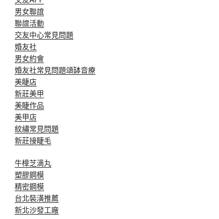
男女聯誼
聯誼活動
交友中心常見問題
婚友社
男女約會
婚友社常見問題
頌缽音療
美睫店
新莊美甲
美睫作品
美甲店
紋繡常見問題
新莊接睫毛
牛樟芝滴丸
塑膠鋼模
精密鋼模
台北裝潢推薦
新北沙發工廠