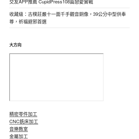
交友APP推薦 CupidPress108篇戀愛實戰
收藏級：古樸莊嚴十一面千手觀音銅像，39公分中型供奉
尊，祈福避邪首選
大方向
精密零件加工
CNC銑床加工
音樂教室
金屬加工