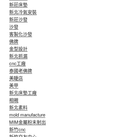
新莊床墊
新北冷氣安裝
新莊沙發
沙發
客製化沙發
佛牌
金型設計
新北抓漏
cnc工廠
泰國老佛牌
美睫店
美甲
新北床墊工廠
相親
新北素料
mold manufacture
MIM金屬粉末射出
新竹cnc
新竹交友中心