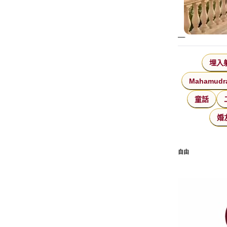
埋入
Mahamudr
童話
婚
自由