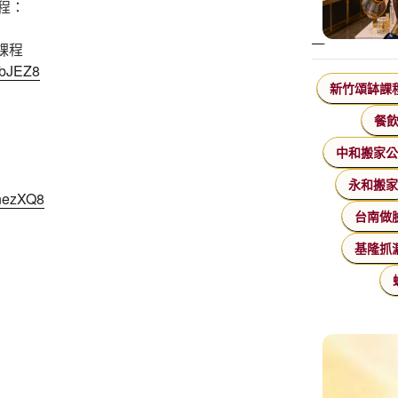
程：
課程
qbJEZ8
新竹頌缽課
餐
中和搬家
永和搬
WnezXQ8
台南做
基隆抓