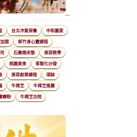
程
台北冷氣保養
中和搬家
飲加盟
新竹身心靈課程
公司
石墨烯床墊
美容教學
家
桃園美食
客製化沙發
臉
美容創業課程
頌缽
漏
牛樟芝
牛樟芝推薦
螺螄粉
牛樟芝功效