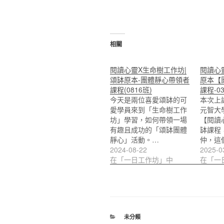
相關
閱讀心靈X生命樹工作坊|
閱讀心
頌缽原本-團體靜心帶領者
原本【
課程(0816班)
課程-0
今天是兩位喜愛頌缽的可
本次上
愛學員來到「生命樹工作
元智大
坊」學習，如何帶領一場
【閱讀
有趣且成功的「頌缽團體
缽課程
靜心」活動。…
仲，這
2024-08-22
2025-0
在「一日工作坊」中
在「一
分
未分類