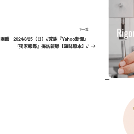
下
下一篇
一
-團體
2024/8/25（日）//感謝『Yahoo新聞』
篇
『獨家報導』採訪報導【頌缽原本】//
文
章