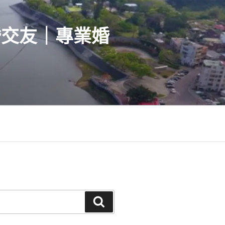
婚交友｜專業婚
搜
尋