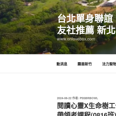
跳
至
台北單身聯誼
主
要
友社推薦 新北
內
容
www.onlovebox.com
動消息
霧眉新竹
法力聖
發
2024-08-22
作者:
PSSBRBOWL
佈
閱讀心靈X生命樹工
於
帶領者課程(0816班