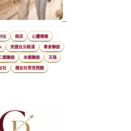
射出
商店
心靈療癒
a
安捷台北裝潢
單身聯誼
二婚聯誼
未婚聯誼
天珠
友社
婚友社常見問題