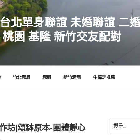
 台北單身聯誼 未婚聯誼 二
 桃園 基隆 新竹交友配對
物
竹北霧眉
霧眉
新竹霧眉
牛樟芝推薦
搜
作坊|頌缽原本-團體靜心
尋
關
)