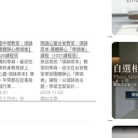
靈中壢教室｜頌缽
閱讀心靈台安教室｜頌缽
團體靜心帶領者】
原本-團體靜心「帶領者」
320課程班
課程（1031課程班）
課的學員，最初在
來自其他「頌缽原本」教
學終身教育部上
室的學員，這次在台安教
心靈-頌缽原本】單
室學習團體靜心「帶領
，平常都在從事房
者」課程，以頌缽為主
個行業…
題，學習怎麼設計…
3-21
2025-11-02
日工作坊」中
類似文章