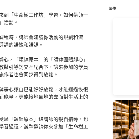
鍵
字:
延伸
來到「生命樹工作坊」學習，如何帶領一
」活動。
課程時，講師會建議你活動的規劃和流
導詞的語速和語調。
靜心，「頌缽原本」的「頌缽團體靜心」
放鬆引導詞交互配合下，讓來參加的學員
施作者也會同步得到放鬆。
缽靜心讓自已能好好放鬆，才能通過恢復
面能量，更能接地氣地的去面對生活上的
受過「頌缽原本」總講師的親自指導，也
學習過程，誠摯邀請你來參加「生命樹工