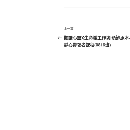
類
文
上
上一篇
章
一
閱讀心靈X生命樹工作坊|頌缽原本
篇
靜心帶領者課程(0816班)
導
文
覽
章