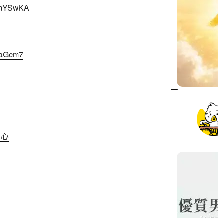
AKmYSwKA
QFaGcm7
中心