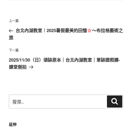
文
上
上一篇
章
一
台北內湖教室︱2025暑假最美的回憶
〜布拉格藝術之
導
篇
旅
覽
文
章
下
下一篇
一
2025/11/30（日）頌缽原本｜台北內湖教室｜單缽證照課-
篇
課堂側拍
文
章
搜
搜
尋
尋
關
鍵
延伸
字: