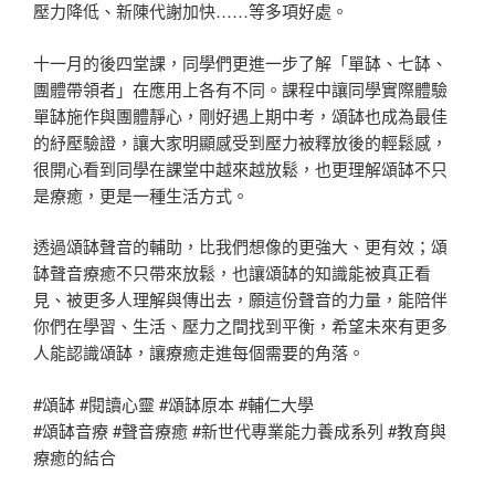
壓力降低、新陳代謝加快……等多項好處。
十一月的後四堂課，同學們更進一步了解「單缽、七缽、
團體帶領者」在應用上各有不同。課程中讓同學實際體驗
單缽施作與團體靜心，剛好遇上期中考，頌缽也成為最佳
的紓壓驗證，讓大家明顯感受到壓力被釋放後的輕鬆感，
很開心看到同學在課堂中越來越放鬆，也更理解頌缽不只
是療癒，更是一種生活方式。
透過頌缽聲音的輔助，比我們想像的更強大、更有效；頌
缽聲音療癒不只帶來放鬆，也讓頌缽的知識能被真正看
見、被更多人理解與傳出去，願這份聲音的力量，能陪伴
你們在學習、生活、壓力之間找到平衡，希望未來有更多
人能認識頌缽，讓療癒走進每個需要的角落。
#頌缽 #閱讀心靈 #頌缽原本 #輔仁大學
#頌缽音療 #聲音療癒 #新世代專業能力養成系列 #教育與
療癒的結合