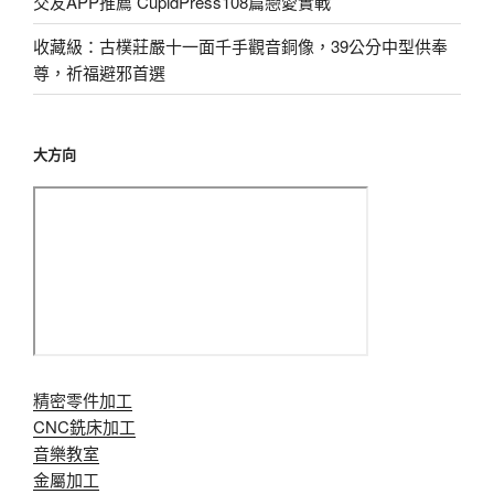
交友APP推薦 CupidPress108篇戀愛實戰
收藏級：古樸莊嚴十一面千手觀音銅像，39公分中型供奉
尊，祈福避邪首選
大方向
精密零件加工
CNC銑床加工
音樂教室
金屬加工