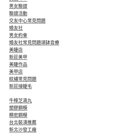
男女聯誼
聯誼活動
交友中心常見問題
婚友社
男女約會
婚友社常見問題
頌缽音療
美睫店
新莊美甲
美睫作品
美甲店
紋繡常見問題
新莊接睫毛
牛樟芝滴丸
塑膠鋼模
精密鋼模
台北裝潢推薦
新北沙發工廠