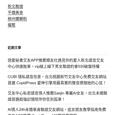
新北聯誼
平價美食
柳州螺螄粉
催眠
近期文章
戀愛秘書交友APP推薦婚友社遇見你的愛人新北語音交友
中心快速脫單，vip線上線下男女聯誼約會530破盤特權
CUBI 隱私語音信差，台北桃園新竹交友中心免費交友網站
首選 CupidPress 愛神引擎用最真實的聲音撩撥她的心弦！
交友中心私密語音情人推薦Saejin 專屬AI女友，台北未婚聯
誼首選超強記憶陪伴你告別孤單！
AI情人24h未婚單身聯誼交友網站，追女朋友教學指南免費