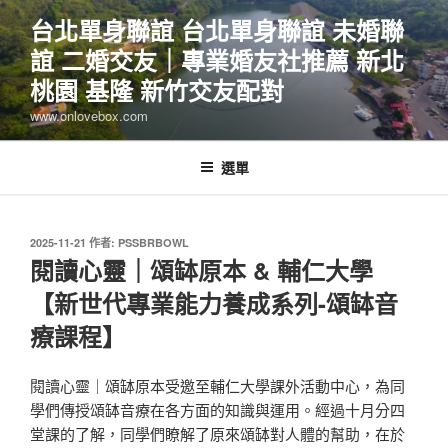
跳
台北單身聯誼 台北單身聯誼 未婚聯
至
誼 二婚交友｜專業婚友社推薦 新北
主
要
桃園 基隆 新竹交友配對
內
www.onlovebox.com
容
選單
發
2025-11-21
作者:
PSSBRBOWL
佈
閱讀心靈｜頌缽原本 & 輔仁大學
於
【新世代專業能力養成系列-頌缽音
療課程】
閱讀心靈｜頌缽原本受邀至輔仁大學課外活動中心，為同
學們傳授頌缽音療在各方面的知識與運用。經過十月分四
堂課的了解，同學們瞭解了原來頌缽對人體的幫助，在於