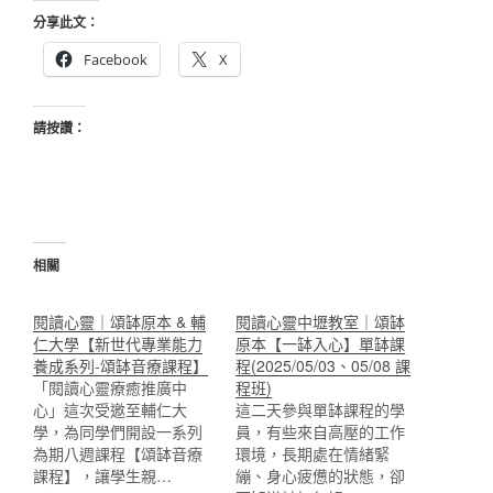
分享此文：
Facebook
X
請按讚：
相關
閱讀心靈｜頌缽原本 & 輔
閱讀心靈中壢教室｜頌缽
仁大學【新世代專業能力
原本【一缽入心】單缽課
養成系列-頌缽音療課程】
程(2025/05/03、05/08 課
「閱讀心靈療癒推廣中
程班)
心」這次受邀至輔仁大
這二天參與單缽課程的學
學，為同學們開設一系列
員，有些來自高壓的工作
為期八週課程【頌缽音療
環境，長期處在情緒緊
課程】，讓學生親…
繃、身心疲憊的狀態，卻