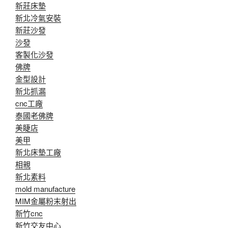
新莊床墊
新北冷氣安裝
新莊沙發
沙發
客製化沙發
佛牌
金型設計
新北抓漏
cnc工廠
泰國老佛牌
美睫店
美甲
新北床墊工廠
相親
新北素料
mold manufacture
MIM金屬粉末射出
新竹cnc
新竹交友中心