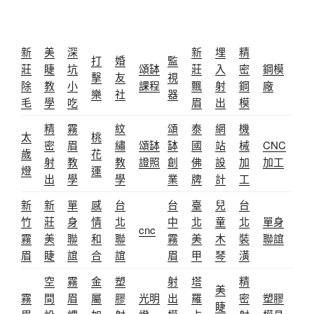
新
美
深
新
埋
精
打
婚
監
莊
睫
坑
頌缽
莊
入
密
鋼模
擊
友
視
除
教
小
課程
飄
射
鋼
廠
樂
社
器
毛
學
吃
眉
出
模
精
霧
紋
頌
泰
網
機
太
桃
密
眉
繡
頌缽
缽
國
站
械
CNC
歲
花
射
教
教
證照
創
佛
設
加
加工
燈
運
出
學
學
業
牌
計
工
新
新
單
感
台
台
臺
兒
台
竹
莊
身
情
北
中
北
童
北
單身
cnc
霧
美
聯
和
聯
霧
美
木
裝
聯誼
眉
睫
誼
合
誼
眉
甲
琴
潢
空
霧
金
塑
射
塔
精
美
霧
間
眉
屬
膠
光明
出
羅
密
塑膠
睫