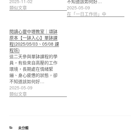
2025-11-02
不知道該如何好…
類似文章
2025-05-09
在「一日工作坊」中
閱讀心靈中壢教室｜頌缽
原本【一缽入心】單缽課
程(2025/05/03、05/08 課
程班)
這二天參與單缽課程的學
員，有些來自高壓的工作
環境，長期處在情緒緊
繃、身心疲憊的狀態，卻
不知道該如何好…
2025-05-09
類似文章
分
未分類
類