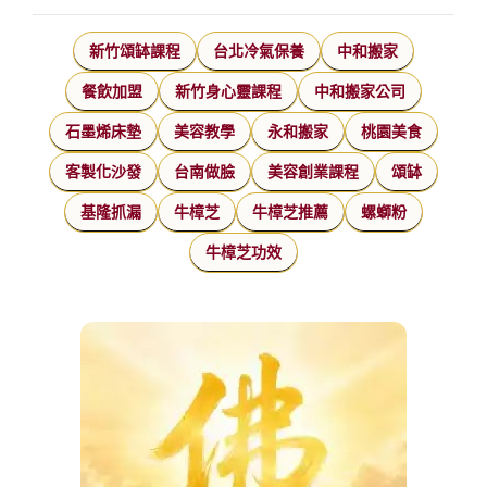
新竹頌缽課程
台北冷氣保養
中和搬家
餐飲加盟
新竹身心靈課程
中和搬家公司
石墨烯床墊
美容教學
永和搬家
桃園美食
客製化沙發
台南做臉
美容創業課程
頌缽
基隆抓漏
牛樟芝
牛樟芝推薦
螺螄粉
牛樟芝功效