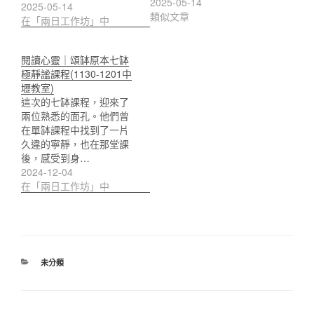
2025-05-14
2025-05-14
類似文章
在「兩日工作坊」中
閱讀心靈｜頌缽原本七缽
極靜謐課程(1130-1201中
壢教室)
這次的七缽課程，迎來了
兩位熟悉的面孔。他們曾
在單缽課程中找到了一片
久違的寧靜，也在那堂課
後，感受到身…
2024-12-04
在「兩日工作坊」中
分
未分類
類