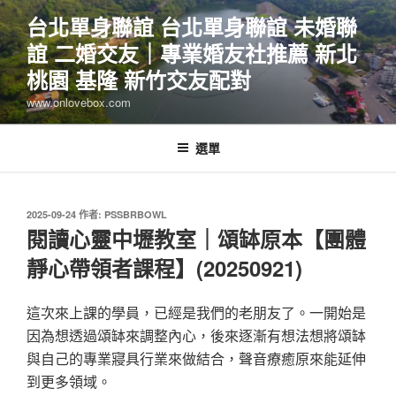
跳
台北單身聯誼 台北單身聯誼 未婚聯
至
誼 二婚交友｜專業婚友社推薦 新北
主
要
桃園 基隆 新竹交友配對
內
www.onlovebox.com
容
選單
發
2025-09-24
作者:
PSSBRBOWL
佈
閱讀心靈中壢教室｜頌缽原本【團體
於
靜心帶領者課程】(20250921)
這次來上課的學員，已經是我們的老朋友了。一開始是
因為想透過頌缽來調整內心，後來逐漸有想法想將頌缽
與自己的專業寢具行業來做結合，聲音療癒原來能延伸
到更多領域。