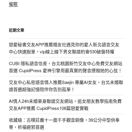
催眠
近期文章
戀愛秘書交友APP推薦婚友社遇見你的愛人新北語音交友
中心快速脫單，vip線上線下男女聯誼約會530破盤特權
CUBI 隱私語音信差，台北桃園新竹交友中心免費交友網站
首選 CupidPress 愛神引擎用最真實的聲音撩撥她的心弦！
交友中心私密語音情人推薦Saejin 專屬AI女友，台北未婚聯
誼首選超強記憶陪伴你告別孤單！
AI情人24h未婚單身聯誼交友網站，追女朋友教學指南免費
交友APP推薦 CupidPress108篇戀愛實戰
收藏級：古樸莊嚴十一面千手觀音銅像，39公分中型供奉
尊，祈福避邪首選