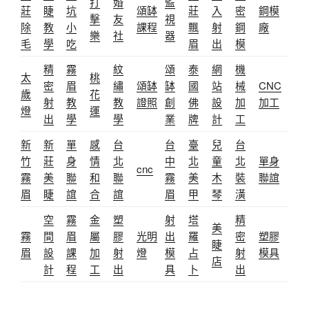
打
婚
監
莊
睫
坑
頌缽
莊
入
密
鋼模
擊
友
視
除
教
小
課程
飄
射
鋼
廠
樂
社
器
毛
學
吃
眉
出
模
精
霧
紋
頌
泰
網
機
太
桃
密
眉
繡
頌缽
缽
國
站
械
CNC
歲
花
射
教
教
證照
創
佛
設
加
加工
燈
運
出
學
學
業
牌
計
工
新
新
單
感
台
台
臺
兒
台
竹
莊
身
情
北
中
北
童
北
單身
cnc
霧
美
聯
和
聯
霧
美
木
裝
聯誼
眉
睫
誼
合
誼
眉
甲
琴
潢
空
霧
金
塑
射
塔
精
美
霧
間
眉
屬
膠
光明
出
羅
密
塑膠
睫
眉
設
課
加
射
燈
模
占
射
模具
店
計
程
工
出
具
卜
出