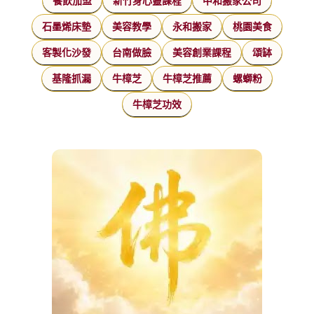
餐飲加盟
新竹身心靈課程
中和搬家公司
石墨烯床墊
美容教學
永和搬家
桃園美食
客製化沙發
台南做臉
美容創業課程
頌缽
基隆抓漏
牛樟芝
牛樟芝推薦
螺螄粉
牛樟芝功效