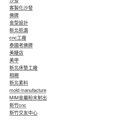
客製化沙發
佛牌
金型設計
新北抓漏
cnc工廠
泰國老佛牌
美睫店
美甲
新北床墊工廠
相親
新北素料
mold manufacture
MIM金屬粉末射出
新竹cnc
新竹交友中心