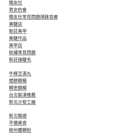
婚友社
男女約會
婚友社常見問題
頌缽音療
美睫店
新莊美甲
美睫作品
美甲店
紋繡常見問題
新莊接睫毛
牛樟芝滴丸
塑膠鋼模
精密鋼模
台北裝潢推薦
新北沙發工廠
新北聯誼
平價美食
柳州螺螄粉