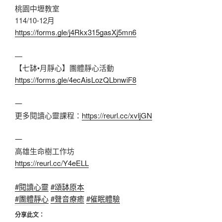
桃園中壢教室
114/10-12月
https://forms.gle/j4Rkx315gasXj5mn6
—
【七缽•月靜心】團體靜心活動
https://forms.gle/4ecAisLozQLbnwiF8
一
更多閱讀心靈課程：
https://reurl.cc/xvljGN
一
高雄生命樹工作坊
https://reurl.cc/Y4eELL
#閱讀心靈
#頌缽原本
#團體靜心
#聲音療癒
#催眠體驗
分享此文：