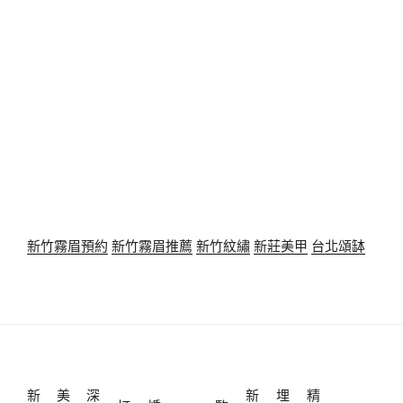
新竹霧眉預約
新竹霧眉推薦
新竹紋繡
新莊美甲
台北頌缽
新
美
深
新
埋
精