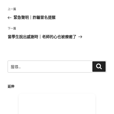
文
上
上一篇
章
一
緊急聲明｜詐騙冒名提醒
導
篇
覽
文
下
下一篇
章
一
當學生說出感謝時｜老師的心也被療癒了
篇
文
章
搜
搜
尋
尋
關
鍵
延伸
字: