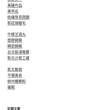
美睫作品
美甲店
紋繡常見問題
新莊接睫毛
牛樟芝滴丸
塑膠鋼模
精密鋼模
台北裝潢推薦
新北沙發工廠
新北聯誼
平價美食
柳州螺螄粉
催眠
近期文章