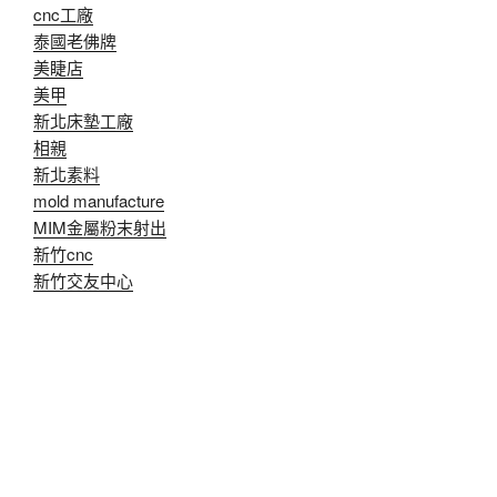
cnc工廠
泰國老佛牌
美睫店
美甲
新北床墊工廠
相親
新北素料
mold manufacture
MIM金屬粉末射出
新竹cnc
新竹交友中心