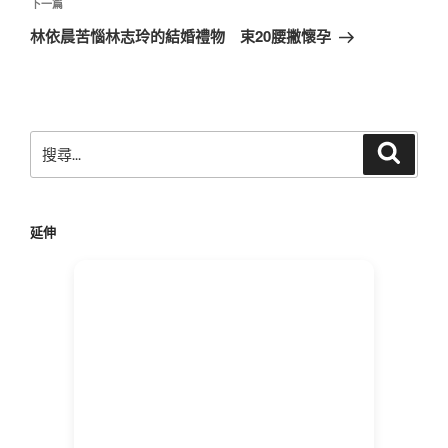
章
下
下一篇
一
林依晨苦惱林志玲的結婚禮物 束20腰撇懷孕
篇
文
章
搜
搜
尋
尋
關
鍵
延伸
字: