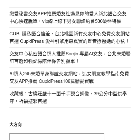
戀愛秘書交友APP推薦婚友社遇見你的愛人新北語音交友
中心快速脫單，vip線上線下男女聯誼約會530破盤特權
CUBI 隱私語音信差，台北桃園新竹交友中心免費交友網站
首選 CupidPress 愛神引擎用最真實的聲音撩撥她的心弦！
交友中心私密語音情人推薦Saejin 專屬AI女友，台北未婚聯
誼首選超強記憶陪伴你告別孤單！
AI情人24h未婚單身聯誼交友網站，追女朋友教學指南免費
交友APP推薦 CupidPress108篇戀愛實戰
收藏級：古樸莊嚴十一面千手觀音銅像，39公分中型供奉
尊，祈福避邪首選
大方向