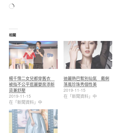
正
在
載
入...
相關
楊千霈二女兒都穿舊衣
迪麗熱巴暫別仙氣 戴俐
被指不公平逛麗嬰房添新
落風珍珠秀個性美
貨兼舒壓
2019-11-15
2019-11-15
在「新聞資料」中
在「新聞資料」中