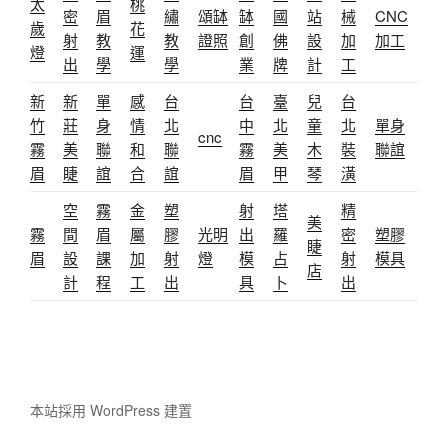
太
桃
密
眉
繡
頌缽
缽
國
站
械
CNC
歲
花
射
教
教
證照
創
佛
設
加
加工
燈
運
出
學
學
業
牌
計
工
新
新
單
感
台
台
臺
兒
台
竹
莊
身
情
北
中
北
童
北
單身
cnc
霧
美
聯
和
聯
霧
美
木
裝
聯誼
眉
睫
誼
合
誼
眉
甲
琴
潢
空
霧
金
塑
射
塔
精
美
霧
間
眉
屬
膠
光明
出
羅
密
塑膠
睫
眉
設
課
加
射
燈
模
占
射
模具
店
計
程
工
出
具
卜
出
本站採用 WordPress 建置