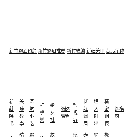
新竹霧眉預約
新竹霧眉推薦
新竹紋繡
新莊美甲
台北頌缽
新
美
深
新
埋
精
打
婚
監
莊
睫
坑
頌缽
莊
入
密
鋼模
擊
友
視
除
教
小
課程
飄
射
鋼
廠
樂
社
器
毛
學
吃
眉
出
模
精
霧
紋
頌
泰
網
機