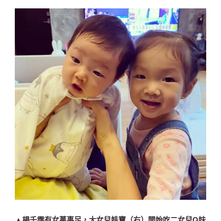
▲楊千霈有女萬事足，大女兒娃寶（右）開始吃二女兒Q妹