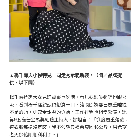
▲楊千霈與小模特兒一同走秀示範新裝。（圖／品牌提
供，以下同）
楊千霈透露大女兒娃寶嚴重吃醋，看見妹妹吸奶嘴也跟著
吸，看到楊千霈親餵也想湊一口，讓照顧嫩嬰已嚴重睡眠
不足的她，更感受甜蜜的負荷。工作行程也相當緊湊，她
第9度擔任金馬獎紅毯主持人，她坦言：「進度嚴重落後，
連衣服都還沒定裝，我不奢望典禮前瘦回46公斤，只希望
老天保佑順順利利了。」