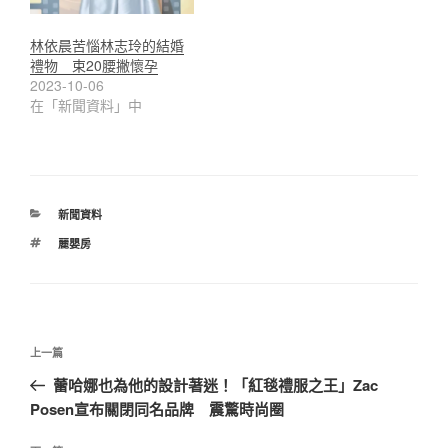
林依晨苦惱林志玲的結婚
禮物 束20腰撇懷孕
2023-10-06
在「新聞資料」中
分
新聞資料
類
標
麗嬰房
籤
文
上
上一篇
章
一
蕾哈娜也為他的設計著迷！「紅毯禮服之王」Zac
導
篇
Posen宣布關閉同名品牌 震驚時尚圈
覽
文