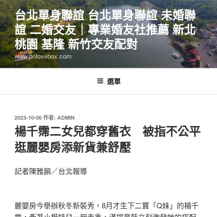
跳
台北單身聯誼 台北單身聯誼 未婚聯
至
誼 二婚交友｜專業婚友社推薦 新北
主
要
桃園 基隆 新竹交友配對
內
www.onlovebox.com
容
選單
發
2023-10-06
作者:
ADMIN
佈
楊千霈二女兒都穿舊衣 被指不公平
於
逛麗嬰房添新貨兼舒壓
記者陳雅韻／台北報導
麗嬰房今舉辦秋冬新裝秀，8月才生下二寶「Q妹」的楊千
霈，牽著小模特兒一起走秀，滿場童裝立刻激發她的搭配