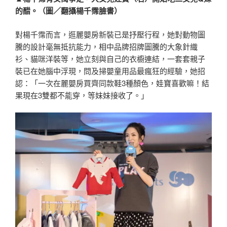
的醋。（圖／翻攝楊千霈臉書）
對楊千霈而言，逛麗嬰房新裝已是抒壓行程，她對動物圖
騰的設計毫無抵抗能力，相中品牌招牌圖騰的大象針織
衫、貓咪洋裝等，她立刻與自己的衣櫥連結，一套套親子
裝已在她腦中浮現，問及掃嬰童用品最瘋狂的經驗，她招
認：「一次在麗嬰房買齊同款鞋3種顏色，娃寶喜歡嘛！結
果現在3雙都不能穿，等妹妹接收了。」