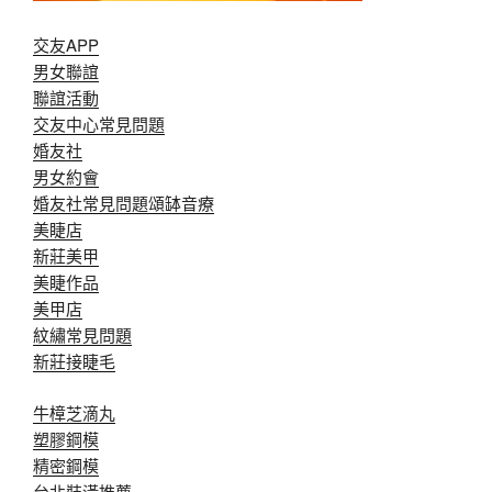
交友APP
男女聯誼
聯誼活動
交友中心常見問題
婚友社
男女約會
婚友社常見問題
頌缽音療
美睫店
新莊美甲
美睫作品
美甲店
紋繡常見問題
新莊接睫毛
牛樟芝滴丸
塑膠鋼模
精密鋼模
台北裝潢推薦