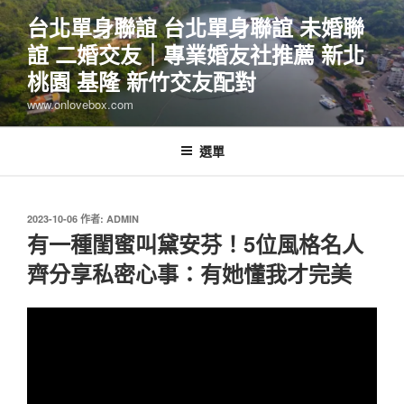
跳
台北單身聯誼 台北單身聯誼 未婚聯
至
誼 二婚交友｜專業婚友社推薦 新北
主
要
桃園 基隆 新竹交友配對
內
www.onlovebox.com
容
選單
發
2023-10-06
作者:
ADMIN
佈
有一種閨蜜叫黛安芬！5位風格名人
於
齊分享私密心事：有她懂我才完美