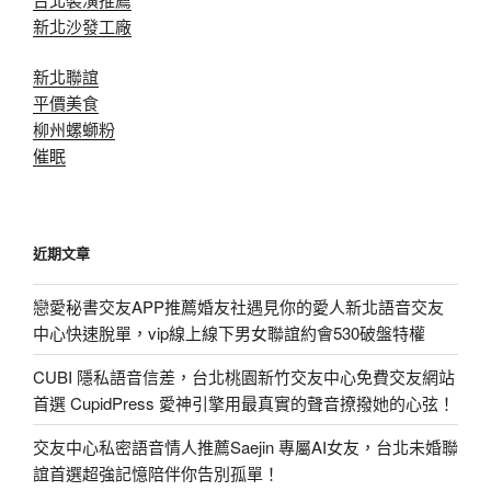
新北沙發工廠
新北聯誼
平價美食
柳州螺螄粉
催眠
近期文章
戀愛秘書交友APP推薦婚友社遇見你的愛人新北語音交友
中心快速脫單，vip線上線下男女聯誼約會530破盤特權
CUBI 隱私語音信差，台北桃園新竹交友中心免費交友網站
首選 CupidPress 愛神引擎用最真實的聲音撩撥她的心弦！
交友中心私密語音情人推薦Saejin 專屬AI女友，台北未婚聯
誼首選超強記憶陪伴你告別孤單！