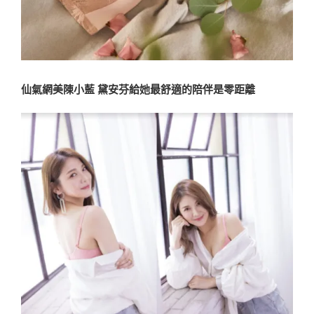
仙氣網美陳小藍 黛安芬給她最舒適的陪伴是零距離