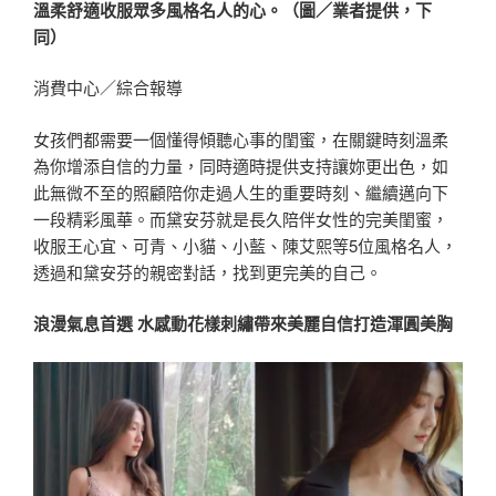
溫柔舒適收服眾多風格名人的心。（圖／業者提供，下
同）
消費中心／綜合報導
女孩們都需要一個懂得傾聽心事的閨蜜，在關鍵時刻溫柔
為你增添自信的力量，同時適時提供支持讓妳更出色，如
此無微不至的照顧陪你走過人生的重要時刻、繼續邁向下
一段精彩風華。而黛安芬就是長久陪伴女性的完美閨蜜，
收服王心宜、可青、小貓、小藍、陳艾熙等5位風格名人，
透過和黛安芬的親密對話，找到更完美的自己。
浪漫氣息首選 水感動花樣刺繡帶來美麗自信打造渾圓美胸