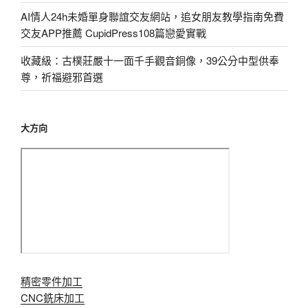
AI情人24h未婚單身聯誼交友網站，追女朋友教學指南免費
交友APP推薦 CupidPress108篇戀愛實戰
收藏級：古樸莊嚴十一面千手觀音銅像，39公分中型供奉
尊，祈福避邪首選
大方向
精密零件加工
CNC銑床加工