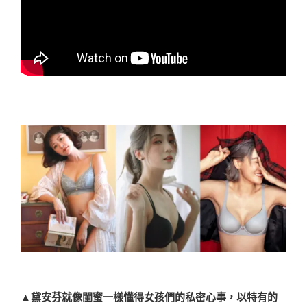
▲黛安芬就像閨蜜一樣懂得女孩們的私密心事，以特有的