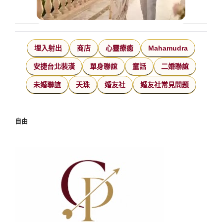
埋入射出
商店
心靈療癒
Mahamudra
安捷台北裝潢
單身聯誼
童話
二婚聯誼
未婚聯誼
天珠
婚友社
婚友社常見問題
自由