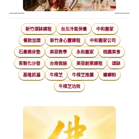
新竹頌缽課程
台北冷氣保養
中和搬家
餐飲加盟
新竹身心靈課程
中和搬家公司
石墨烯床墊
美容教學
永和搬家
桃園美食
客製化沙發
台南做臉
美容創業課程
頌缽
基隆抓漏
牛樟芝
牛樟芝推薦
螺螄粉
牛樟芝功效