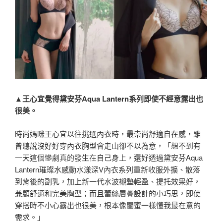
▲王心宜覺得黛安芬Aqua Lantern系列即使不經意露出也
很美。
時尚媽咪王心宜以往挑選內衣時，最崇尚舒適自在感，雖
曾聽說沒好好穿內衣胸型會走山卻不以為意，「想不到有
一天這個慘劇真的發生在自己身上，還好透過黛安芬Aqua
Lantern璀璨水感動水漾深V內衣系列重新收服外擴、散落
到背後的副乳，加上新一代水波襯墊輕盈、提托效果好，
兼顧舒適和完美胸型；而且蕾絲層疊設計的小巧思，即使
穿搭時不小心露出也很美，根本像閨蜜一樣懂我最在意的
需求。」