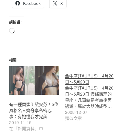
Facebook
X
請按讚：
正
在
載
入...
相關
金牛座(TAURUS) 4月20
日～5月20日
金牛座(TAURUS) 4月20
日～5月20日 慢條斯理的
星座。凡事總是考慮後再
有一種閨蜜叫黛安芬！5位
過濾，屬於大器晚成型…
風格名人齊分享私密心
2008-12-07
事：有她懂我才完美
類似文章
2019-11-15
在「新聞資料」中