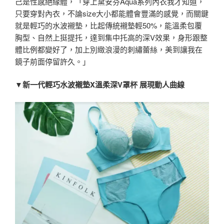
己是性感絕緣體，「穿上黛安芬Aqua系列內衣我才知道，
只要穿對內衣，不論size大小都能體會豐滿的感覺，而關鍵
就是輕巧的水波襯墊，比起傳統襯墊輕50%，能溫柔包覆
胸型、自然上挺提托，達到集中托高的深V效果，身形跟整
體比例都變好了，加上別緻浪漫的刺繡蕾絲，美到讓我在
鏡子前面停留許久。」
▼新一代輕巧水波襯墊X溫柔深V罩杯 展現動人曲線