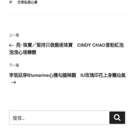
標
分享私密心事
籤
文
上
上一篇
章
一
亮･珠寶／堅持只做藝術珠寶 CINDY CHAO冒粉紅泡
導
篇
泡洩心境轉變
覽
文
章
下
下一篇
一
李珉廷穿Blumarine心機勾腿辣翻 IU玫瑰印花上身飄仙氣
篇
文
章
搜
搜
尋
尋
關