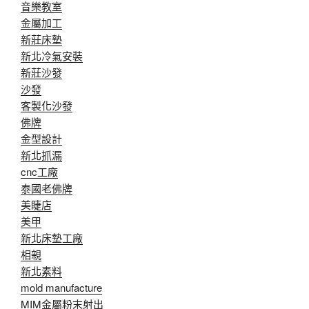
音樂教室
金屬加工
新莊床墊
新北冷氣安裝
新莊沙發
沙發
客製化沙發
佛牌
金型設計
新北抓漏
cnc工廠
泰國老佛牌
美睫店
美甲
新北床墊工廠
相親
新北素料
mold manufacture
MIM金屬粉末射出