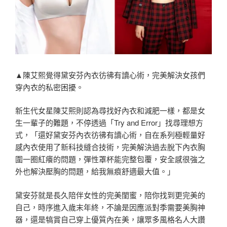
▲陳艾熙覺得黛安芬內衣彷彿有讀心術，完美解決女孩們
穿內衣的私密困擾。
新生代女星陳艾熙則認為尋找好內衣和減肥一樣，都是女
生一輩子的難題，不停透過「Try and Error」找尋理想方
式，「還好黛安芬內衣彷彿有讀心術，自在系列極輕量好
感內衣使用了新科技縫合技術，完美解決過去脫下內衣胸
圍一圈紅癢的問題，彈性罩杯能完整包覆，安全感很強之
外也解決壓胸的問題，給我無痕舒適最大值。」
黛安芬就是長久陪伴女性的完美閨蜜，陪你找到更完美的
自己，時序進入歲末年終，不論是因應派對季需要美胸神
器，還是犒賞自己穿上優質內在美，讓眾多風格名人大讚