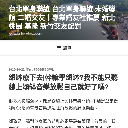
跳
台北單身聯誼 台北單身聯誼 未婚聯
至
誼 二婚交友｜專業婚友社推薦 新北
主
要
桃園 基隆 新竹交友配對
內
www.onlovebox.com
容
選單
發
2025-10-22
作者:
PSSBRBOWL
佈
頌缽療下去|幹嘛學頌缽?我不能只聽
於
線上頌缽音樂放鬆自己就好了嗎?
很多人接觸頌缽，都是從線上頌缽音樂開始–不論是拿來做
靜心冥想的背景音樂還是睡前放鬆的舒眠樂曲。
頌缽是一種對於身體放鬆與心靈平靜有著極佳效果的「聲
音療法」，但是線上收聽頌缽音樂，真的比實際敲打頌