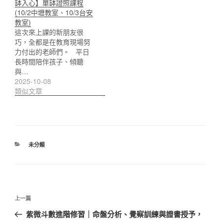
缽入心】單缽證照課程
(10/2中壢教室、10/3台安
教室)
這次來上課的新朋友很
巧，全都是在教育現場努
力付出的老師們。 平日
長時間陪伴孩子、傾聽
與…
2025-10-08
類似文章
分
未分類
類
文
上
上一篇
章
一
紫微斗數進階修習｜命盤分析、覺察訓練與證書授予，