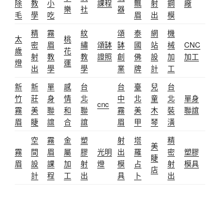
除
教
小
課程
飄
射
鋼
廠
樂
社
器
毛
學
吃
眉
出
模
精
霧
紋
頌
泰
網
機
太
桃
密
眉
繡
頌缽
缽
國
站
械
CNC
歲
花
射
教
教
證照
創
佛
設
加
加工
燈
運
出
學
學
業
牌
計
工
新
新
單
感
台
台
臺
兒
台
竹
莊
身
情
北
中
北
童
北
單身
cnc
霧
美
聯
和
聯
霧
美
木
裝
聯誼
眉
睫
誼
合
誼
眉
甲
琴
潢
空
霧
金
塑
射
塔
精
美
霧
間
眉
屬
膠
光明
出
羅
密
塑膠
睫
眉
設
課
加
射
燈
模
占
射
模具
店
計
程
工
出
具
卜
出