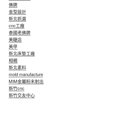
佛牌
金型設計
新北抓漏
cnc工廠
泰國老佛牌
美睫店
美甲
新北床墊工廠
相親
新北素料
mold manufacture
MIM金屬粉末射出
新竹cnc
新竹交友中心