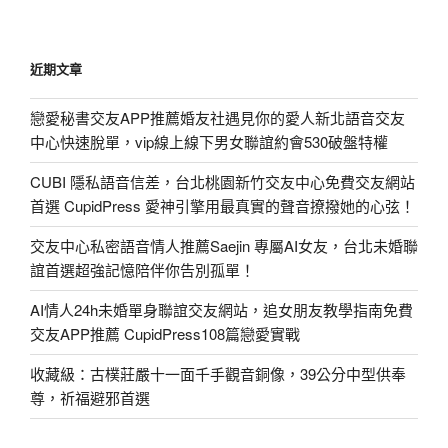
近期文章
戀愛秘書交友APP推薦婚友社遇見你的愛人新北語音交友
中心快速脫單，vip線上線下男女聯誼約會530破盤特權
CUBI 隱私語音信差，台北桃園新竹交友中心免費交友網站
首選 CupidPress 愛神引擎用最真實的聲音撩撥她的心弦！
交友中心私密語音情人推薦Saejin 專屬AI女友，台北未婚聯
誼首選超強記憶陪伴你告別孤單！
AI情人24h未婚單身聯誼交友網站，追女朋友教學指南免費
交友APP推薦 CupidPress108篇戀愛實戰
收藏級：古樸莊嚴十一面千手觀音銅像，39公分中型供奉
尊，祈福避邪首選