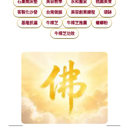
石墨烯床墊
美容教學
永和搬家
桃園美食
客製化沙發
台南做臉
美容創業課程
頌缽
基隆抓漏
牛樟芝
牛樟芝推薦
螺螄粉
牛樟芝功效