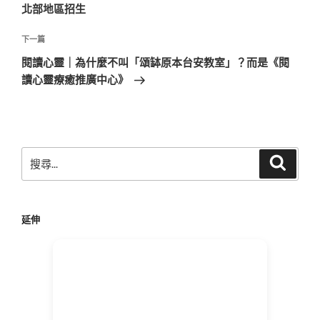
導
篇
北部地區招生
覽
文
章
下
下一篇
一
閱讀心靈｜為什麼不叫「頌缽原本台安教室」？而是《閱
篇
讀心靈療癒推廣中心》
文
章
搜
搜
尋
尋
關
鍵
延伸
字: