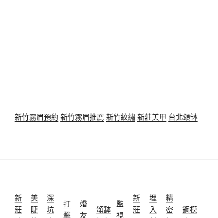
新竹霧眉預約
新竹霧眉推薦
新竹紋繡
新莊美甲
台北頌缽
新
美
深
新
埋
精
打
婚
監
莊
睫
坑
頌缽
莊
入
密
鋼模
擊
友
視