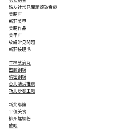
婚友社常見問題
頌缽音療
美睫店
新莊美甲
美睫作品
美甲店
紋繡常見問題
新莊接睫毛
牛樟芝滴丸
塑膠鋼模
精密鋼模
台北裝潢推薦
新北沙發工廠
新北聯誼
平價美食
柳州螺螄粉
催眠