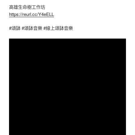
高雄生命樹工作坊
https://reurl.cc/Y4eELL
#頌缽 #頌缽音樂 #線上頌缽音樂