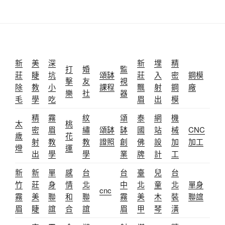
新
美
深
新
埋
精
打
婚
監
莊
睫
坑
頌缽
莊
入
密
鋼模
擊
友
視
除
教
小
課程
飄
射
鋼
廠
樂
社
器
毛
學
吃
眉
出
模
精
霧
紋
頌
泰
網
機
太
桃
密
眉
繡
頌缽
缽
國
站
械
CNC
歲
花
射
教
教
證照
創
佛
設
加
加工
燈
運
出
學
學
業
牌
計
工
新
新
單
感
台
台
臺
兒
台
竹
莊
身
情
北
中
北
童
北
單身
cnc
霧
美
聯
和
聯
霧
美
木
裝
聯誼
眉
睫
誼
合
誼
眉
甲
琴
潢