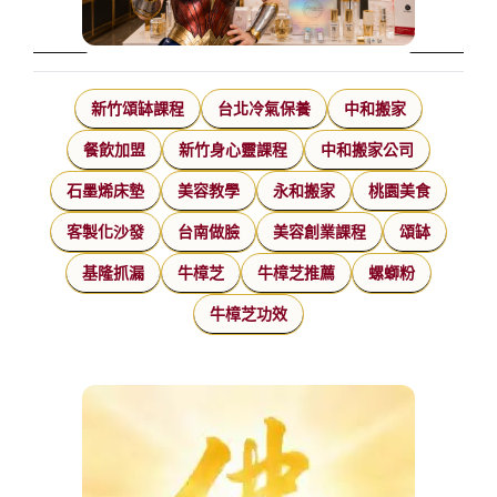
新竹頌缽課程
台北冷氣保養
中和搬家
餐飲加盟
新竹身心靈課程
中和搬家公司
石墨烯床墊
美容教學
永和搬家
桃園美食
客製化沙發
台南做臉
美容創業課程
頌缽
基隆抓漏
牛樟芝
牛樟芝推薦
螺螄粉
牛樟芝功效