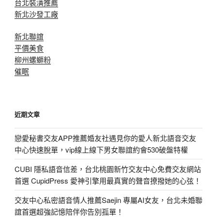
台北裝潢推薦
新北沙發工廠
新北聯誼
平價美食
柳州螺螄粉
催眠
近期文章
戀愛秘書交友APP推薦婚友社遇見你的愛人新北語音交友
中心快速脫單，vip線上線下男女聯誼約會530破盤特權
CUBI 隱私語音信差，台北桃園新竹交友中心免費交友網站
首選 CupidPress 愛神引擎用最真實的聲音撩撥她的心弦！
交友中心私密語音情人推薦Saejin 專屬AI女友，台北未婚聯
誼首選超強記憶陪伴你告別孤單！