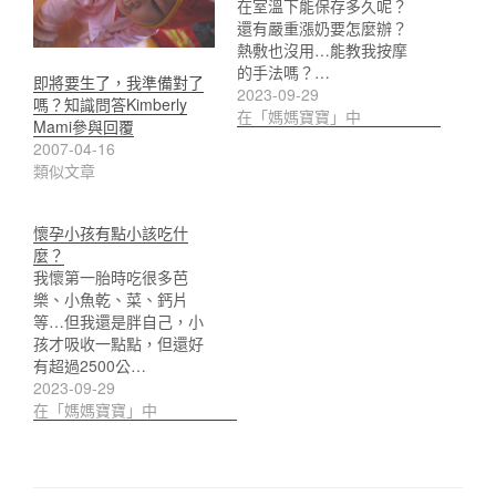
在室溫下能保存多久呢？
還有嚴重漲奶要怎麼辦？
熱敷也沒用…能教我按摩
的手法嗎？…
即將要生了，我準備對了
2023-09-29
嗎？知識問答Kimberly
在「媽媽寶寶」中
Mami參與回覆
2007-04-16
類似文章
懷孕小孩有點小該吃什
麼？
我懷第一胎時吃很多芭
樂、小魚乾、菜、鈣片
等…但我還是胖自己，小
孩才吸收一點點，但還好
有超過2500公…
2023-09-29
在「媽媽寶寶」中