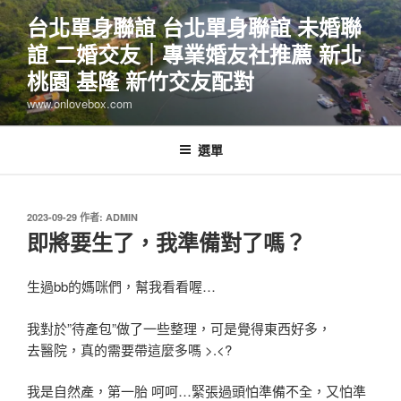
跳
台北單身聯誼 台北單身聯誼 未婚聯
至
誼 二婚交友｜專業婚友社推薦 新北
主
要
桃園 基隆 新竹交友配對
內
www.onlovebox.com
容
選單
發
2023-09-29
作者:
ADMIN
佈
即將要生了，我準備對了嗎？
於
生過bb的媽咪們，幫我看看喔…
我對於”待產包”做了一些整理，可是覺得東西好多，
去醫院，真的需要帶這麼多嗎 >.<?
我是自然產，第一胎 呵呵…緊張過頭怕準備不全，又怕準