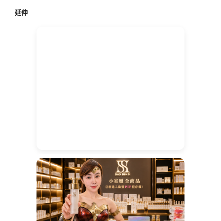
鍵
延伸
字: