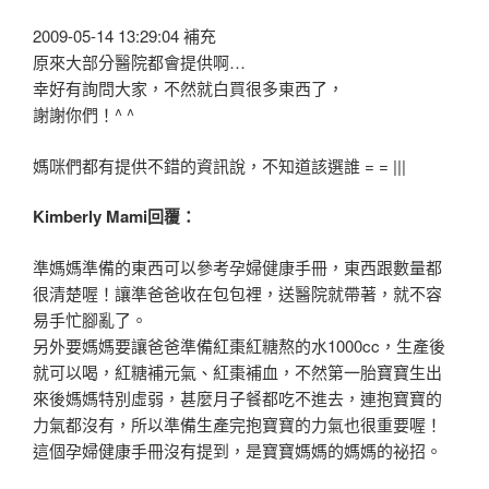
2009-05-14 13:29:04 補充
原來大部分醫院都會提供啊…
幸好有詢問大家，不然就白買很多東西了，
謝謝你們！^ ^
媽咪們都有提供不錯的資訊說，不知道該選誰 = = |||
Kimberly Mami回覆：
準媽媽準備的東西可以參考孕婦健康手冊，東西跟數量都
很清楚喔！讓準爸爸收在包包裡，送醫院就帶著，就不容
易手忙腳亂了。
另外要媽媽要讓爸爸準備紅棗紅糖熬的水1000cc，生產後
就可以喝，紅糖補元氣、紅棗補血，不然第一胎寶寶生出
來後媽媽特別虛弱，甚麼月子餐都吃不進去，連抱寶寶的
力氣都沒有，所以準備生產完抱寶寶的力氣也很重要喔！
這個孕婦健康手冊沒有提到，是寶寶媽媽的媽媽的祕招。