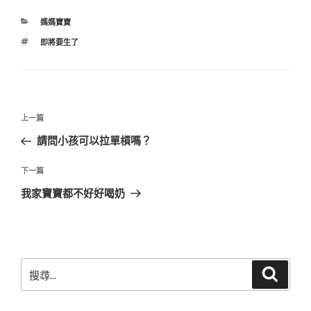
分
媽媽寶寶
類
標
即將要生了
籤
文
上
上一篇
章
一
請問小孩可以拉單槓嗎？
導
篇
覽
文
下
下一篇
章
一
我家寶寶都不好好喝奶
篇
文
章
搜
搜
尋
尋
關