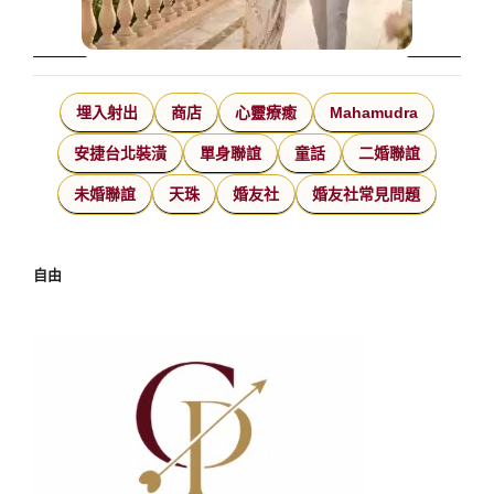
埋入射出
商店
心靈療癒
Mahamudra
安捷台北裝潢
單身聯誼
童話
二婚聯誼
未婚聯誼
天珠
婚友社
婚友社常見問題
自由