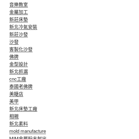
音樂教室
金屬加工
新莊床墊
新北冷氣安裝
新莊沙發
沙發
客製化沙發
佛牌
金型設計
新北抓漏
cnc工廠
泰國老佛牌
美睫店
美甲
新北床墊工廠
相親
新北素料
mold manufacture
MIM金屬粉末射出