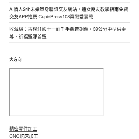
AI情人24h未婚單身聯誼交友網站，追女朋友教學指南免費
交友APP推薦 CupidPress108篇戀愛實戰
收藏級：古樸莊嚴十一面千手觀音銅像，39公分中型供奉
尊，祈福避邪首選
大方向
精密零件加工
CNC銑床加工