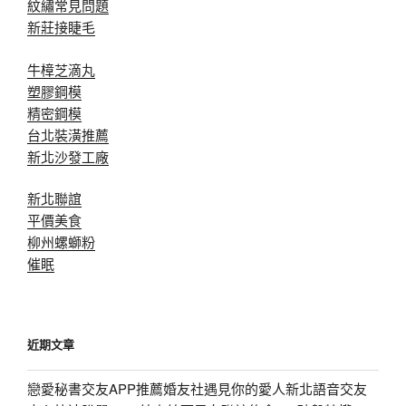
紋繡常見問題
新莊接睫毛
牛樟芝滴丸
塑膠鋼模
精密鋼模
台北裝潢推薦
新北沙發工廠
新北聯誼
平價美食
柳州螺螄粉
催眠
近期文章
戀愛秘書交友APP推薦婚友社遇見你的愛人新北語音交友