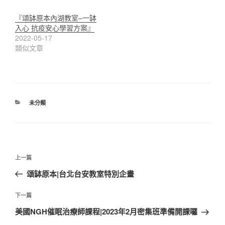
『頌缽原本內湖教室–一缽
入心 抗疫安心學習方案』
2022-05-17
類似文章
分
未分類
類
文
上
上一篇
章
一
頌缽原本|台北台安教室特別企畫
導
篇
覽
文
下
下一篇
章
一
美國NGH催眠治療師課程|2023年2月密集班準備開課囉
篇