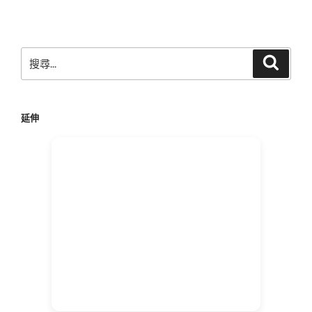
文
章
搜
搜
尋
尋
關
鍵
延伸
字: