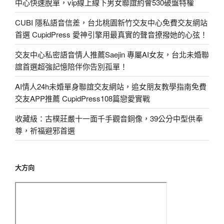
中心快速脫單，vip線上線下男女聯誼約會530破盤特權
CUBI 隱私語音信差，台北桃園新竹交友中心免費交友網站
首選 CupidPress 愛神引擎用最真實的聲音撩撥她的心弦！
交友中心私密語音情人推薦Saejin 專屬AI女友，台北未婚聯
誼首選超強記憶陪伴你告別孤單！
AI情人24h未婚單身聯誼交友網站，追女朋友教學指南免費
交友APP推薦 CupidPress108篇戀愛實戰
收藏級：古樸莊嚴十一面千手觀音銅像，39公分中型供奉
尊，祈福避邪首選
大方向