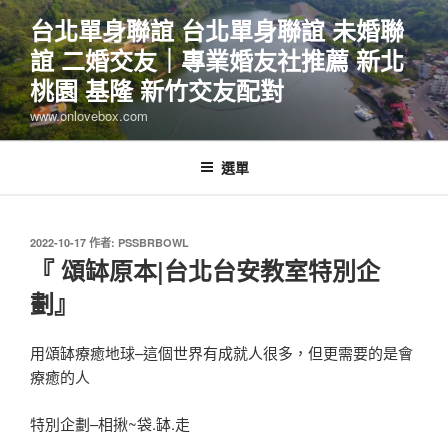
跳
台北單身聯誼 台北單身聯誼 未婚聯
至
誼 二婚交友｜專業婚友社推薦 新北
主
要
桃園 基隆 新竹交友配對
內
www.onlovebox.com
容
選單
發
2022-10-17
作者:
PSSBRBOWL
佈
『 頌缽原本|台北台安教室特別企
於
劃』
用頌缽療癒地球–
這個世界有成就人很多，但更需要的是會
療癒的人
特別企劃–相揪~袋.缽.走