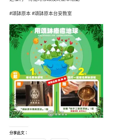
#頌缽原本 #頌缽原本台安教室
分享此文：