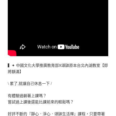
▍✦ 中國文化大學推廣教育部X頌缽原本台北內湖教室【即
將額滿】
\ 累了,就讓自己休息一下 /
有體驗過躺著上課嗎？
嘗試過上課後還能比課前來的輕鬆嗎？
好評不斷的『靜心．淨心．頌缽生活禪』課程，只要帶著