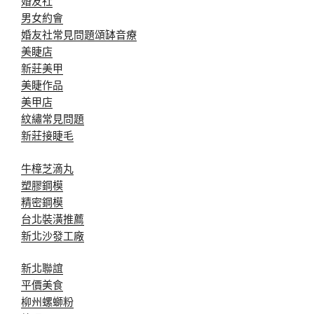
婚友社
男女約會
婚友社常見問題
頌缽音療
美睫店
新莊美甲
美睫作品
美甲店
紋繡常見問題
新莊接睫毛
牛樟芝滴丸
塑膠鋼模
精密鋼模
台北裝潢推薦
新北沙發工廠
新北聯誼
平價美食
柳州螺螄粉