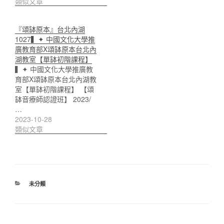
類似文章
『頌缽原本』台北內湖
1027▍✦ 中國文化大學推
廣教育部X頌缽原本台北內
湖教室【單缽初階課程】
▍✦ 中國文化大學推廣教
育部X頌缽原本台北內湖教
室【單缽初階課程】 【頌
缽音療師認證班】 2023/
…
2023-10-28
類似文章
分
未分類
類