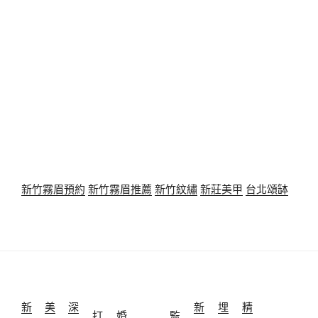
新竹霧眉預約
新竹霧眉推薦
新竹紋繡
新莊美甲
台北頌缽
新
美
深
新
埋
精
打
婚
監