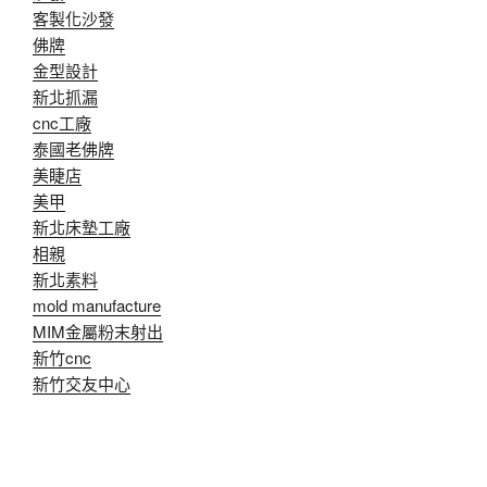
客製化沙發
佛牌
金型設計
新北抓漏
cnc工廠
泰國老佛牌
美睫店
美甲
新北床墊工廠
相親
新北素料
mold manufacture
MIM金屬粉末射出
新竹cnc
新竹交友中心