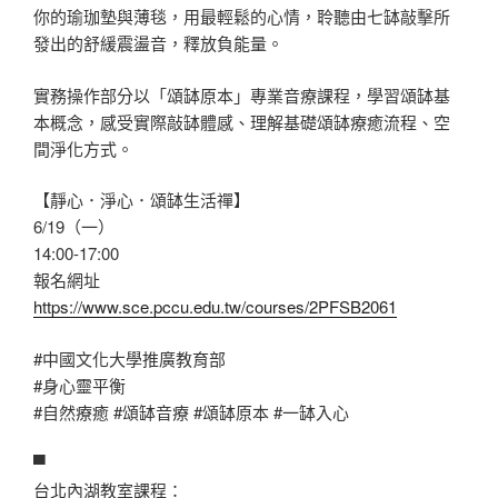
你的瑜珈墊與薄毯，用最輕鬆的心情，聆聽由七缽敲擊所
發出的舒緩震盪音，釋放負能量。
實務操作部分以「頌缽原本」專業音療課程，學習頌缽基
本概念，感受實際敲缽體感、理解基礎頌缽療癒流程、空
間淨化方式。
【靜心．淨心．頌缽生活禪】
6/19（一）
14:00-17:00
報名網址
https://www.sce.pccu.edu.tw/courses/2PFSB2061
#中國文化大學推廣教育部
#身心靈平衡
#自然療癒
#頌缽音療
#頌缽原本
#一缽入心
▀
台北內湖教室課程：