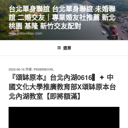
跳
台北單身聯誼 台北單身聯誼 未婚聯
至
誼 二婚交友｜專業婚友社推薦 新北
主
要
桃園 基隆 新竹交友配對
內
www.onlovebox.com
容
選單
發
2023-06-16
作者:
PSSBRBOWL
佈
『頌缽原本』台北內湖0616▍✦ 中
於
國文化大學推廣教育部X頌缽原本台
北內湖教室【即將額滿】