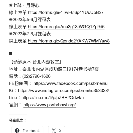
✺七缽・月靜心
線上表單
https://forms.gle/4TwF6t6p4YUuUpB27
✺2023年5-6月課程表
線上表單
https://forms.gle/Anu3g18fWGQ1Zp9d6
✺2023年7-8月課程表
線上表單
https://forms.gle/Qqnde2YAKW7WMYaw8
▀
【頌缽原本 台北內湖教室】
地址：臺北市內湖區成功路三段174巷15號7樓
電話：(02)2796-1626
FB粉絲團：
https://www.facebook.com/pssbrneihu
IG：
https://www.instagram.com/pssbrneihu353328/
Line：
https://line.me/ti/p/pZBE2Qdwkh
官網：
https://www.pssbrbowl.org/
分享此文：
Facebook
X