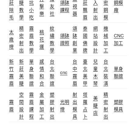
莊
睫
坑
頌缽
莊
入
密
鋼模
擊
友
視
除
教
小
課程
飄
射
鋼
廠
樂
社
器
毛
學
吃
眉
出
模
精
霧
紋
頌
泰
網
機
太
桃
密
眉
繡
頌缽
缽
國
站
械
CNC
歲
花
射
教
教
證照
創
佛
設
加
加工
燈
運
出
學
學
業
牌
計
工
新
新
單
感
台
台
臺
兒
台
竹
莊
身
情
北
中
北
童
北
單身
cnc
霧
美
聯
和
聯
霧
美
木
裝
聯誼
眉
睫
誼
合
誼
眉
甲
琴
潢
空
霧
金
塑
射
塔
精
美
霧
間
眉
屬
膠
光明
出
羅
密
塑膠
睫
眉
設
課
加
射
燈
模
占
射
模具
店
計
程
工
出
具
卜
出