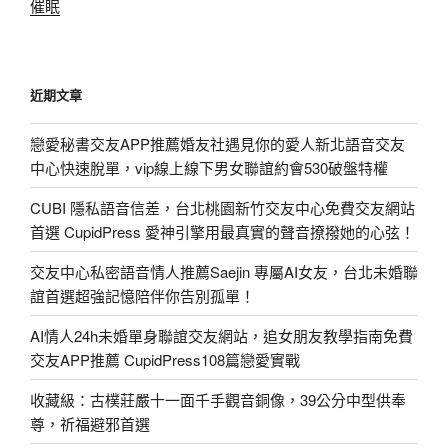
催眠
近期文章
戀愛秘書交友APP推薦婚友社遇見你的愛人新北語音交友
中心快速脫單，vip線上線下男女聯誼約會530破盤特權
CUBI 隱私語音信差，台北桃園新竹交友中心免費交友網站
首選 CupidPress 愛神引擎用最真實的聲音撩撥她的心弦！
交友中心私密語音情人推薦Saejin 專屬AI女友，台北未婚聯
誼首選超強記憶陪伴你告別孤單！
AI情人24h未婚單身聯誼交友網站，追女朋友教學指南免費
交友APP推薦 CupidPress108篇戀愛實戰
收藏級：古樸莊嚴十一面千手觀音銅像，39公分中型供奉
尊，祈福避邪首選