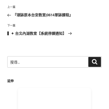
文
上
上一篇
章
一
『頌缽原本台安教室|0614單缽課程』
導
篇
覽
文
下
下一篇
章
一
▍✦ 台北內湖教室【系統停課通知】
篇
文
章
搜
搜
尋
尋
關
鍵
延伸
字: