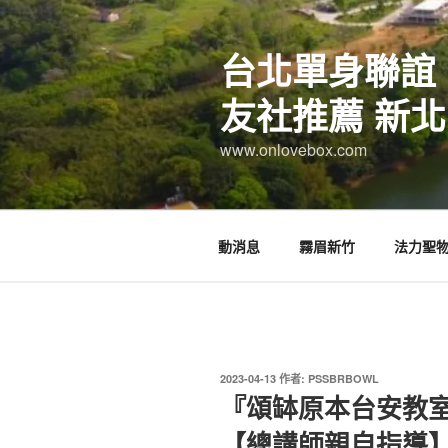
跳
至
台北單身聯誼
主
要
友社推薦 新北
內
容
www.onlovebox.com
動消息
霧眉新竹
法力聖
發
2023-04-13
作者:
PSSBRBOWL
佈
『頌缽原本台安教室
於
【總講師親自指導