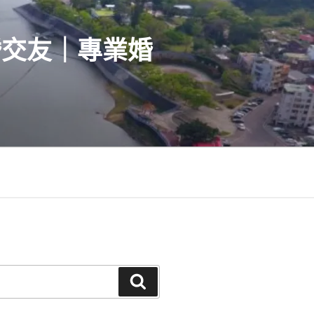
婚交友｜專業婚
搜
尋