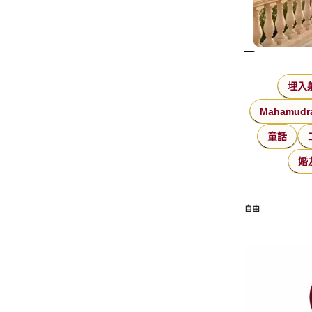
埋入
Mahamudr
童話
婚
自由