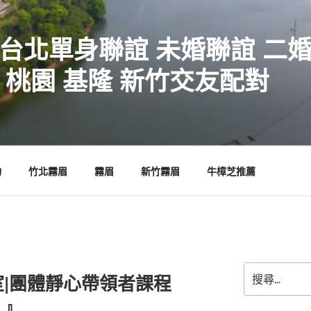
 台北單身聯誼 未婚聯誼 二
 桃園 基隆 新竹交友配對
物
竹北霧眉
霧眉
新竹霧眉
牛樟芝推薦
搜
|團體靜心帶領者課程
尋
關
】』