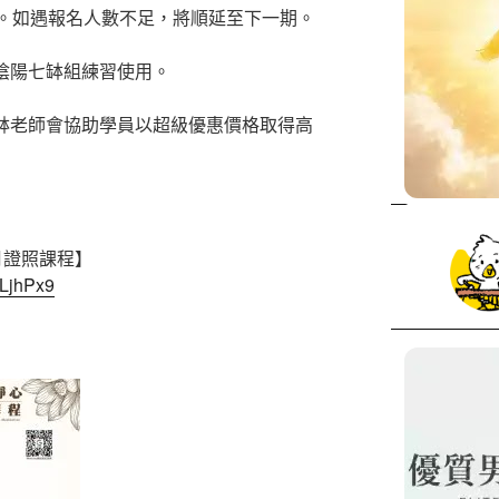
班。如遇報名人數不足，將順延至下一期。
階陰陽七缽組練習使用。
買缽老師會協助學員以超級優惠價格取得高
6月證照課程】
1LjhPx9