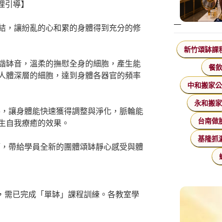
理引導】
結，讓紛亂的心和累的身體得到充分的修
新竹頌缽課
諧缽音，溫柔的撫慰全身的細胞，產生能
餐
人體深層的細胞，達到身體各器官的頻率
中和搬家
永和搬
導，讓身體能快速獲得調整與淨化，脈輪能
生自我療癒的效果。
台南做
基隆抓
師，帶給學員全新的團體頌缽靜心感受與體
程，需已完成「單缽」課程訓練。各教室學