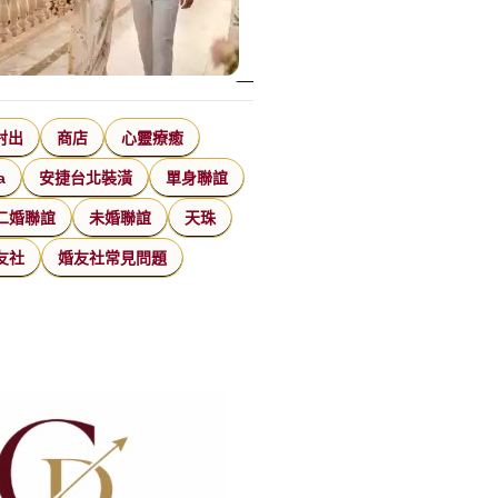
射出
商店
心靈療癒
a
安捷台北裝潢
單身聯誼
二婚聯誼
未婚聯誼
天珠
友社
婚友社常見問題