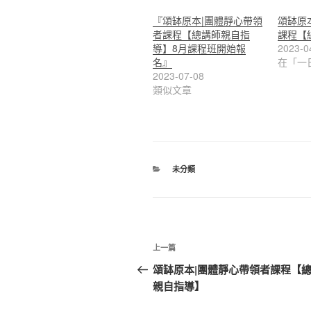
『頌缽原本|團體靜心帶領
頌缽原
者課程【總講師親自指
課程【
導】8月課程班開始報
2023-0
名』
在「一
2023-07-08
類似文章
分
未分類
類
文
上
上一篇
章
一
頌缽原本|團體靜心帶領者課程【
篇
親自指導】
導
文