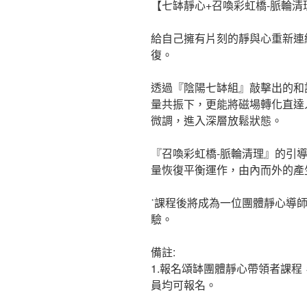
【七缽靜心+召喚彩虹橋-脈輪清
給自己擁有片刻的靜與心重新連
復。
透過『陰陽七缽組』敲擊出的和
量共振下，更能將磁場轉化直達
微調，進入深層放鬆狀態。
『召喚彩虹橋-脈輪清理』的引
量恢復平衡運作，由內而外的產
˙課程後將成為一位團體靜心導
驗。
備註:
1.報名頌缽團體靜心帶領者課
員均可報名。