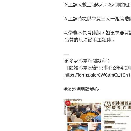
2.上課人數上限6人，2人即開
3.上課時提供學員三人一組高
4.學費不包含缽組，如果需要
品質的尼泊爾手工頌缽。
—
更多身心靈相關課程：
【閱讀心靈-頌缽原本112年4-
https://forms.gle/3W6amQL13h
#頌缽
#團體靜心