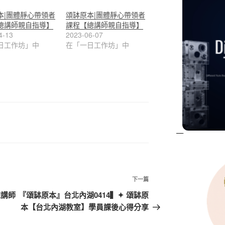
本|團體靜心帶領者
頌缽原本|團體靜心帶領者
總講師親自指導】
課程【總講師親自指導】
4-13
2023-06-07
日工作坊」中
在「一日工作坊」中
下
下一篇
一
總講師
『頌缽原本』台北內湖0414▍✦ 頌缽原
篇
本【台北內湖教室】學員課後心得分享
文