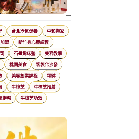
程
台北冷氣保養
中和搬家
飲加盟
新竹身心靈課程
公司
石墨烯床墊
美容教學
家
桃園美食
客製化沙發
臉
美容創業課程
頌缽
漏
牛樟芝
牛樟芝推薦
螺螄粉
牛樟芝功效