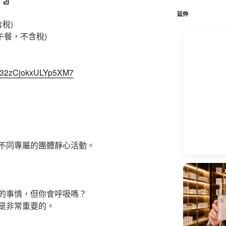
鍵
字:
延伸
含稅)
食午餐，不含稅)
e/R32zCjokxULYp5XM7
不同專屬的團體靜心活動。
的事情，但你會呼吸嗎？
是非常重要的。