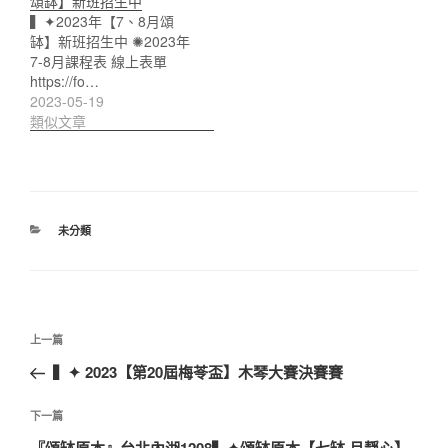
頌缽】新班招生中
▍✦2023年【7、8月頌
缽】新班招生中 ✺2023年
7-8月課程表 線上表單
https://fo…
2023-05-19
類似文章
分
未分類
類
文
上
上一篇
章
一
▍✦ 2023【第20屆梅苓盃】木琴大賽決賽賽
導
篇
覽
文
下
下一篇
章
一
『頌缽原本』台北內湖1208▍✦頌缽原本【七缽·月靜心】