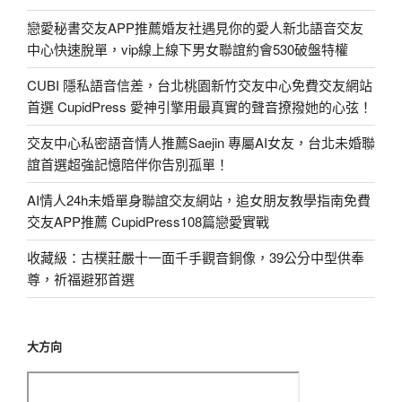
戀愛秘書交友APP推薦婚友社遇見你的愛人新北語音交友
中心快速脫單，vip線上線下男女聯誼約會530破盤特權
CUBI 隱私語音信差，台北桃園新竹交友中心免費交友網站
首選 CupidPress 愛神引擎用最真實的聲音撩撥她的心弦！
交友中心私密語音情人推薦Saejin 專屬AI女友，台北未婚聯
誼首選超強記憶陪伴你告別孤單！
AI情人24h未婚單身聯誼交友網站，追女朋友教學指南免費
交友APP推薦 CupidPress108篇戀愛實戰
收藏級：古樸莊嚴十一面千手觀音銅像，39公分中型供奉
尊，祈福避邪首選
大方向