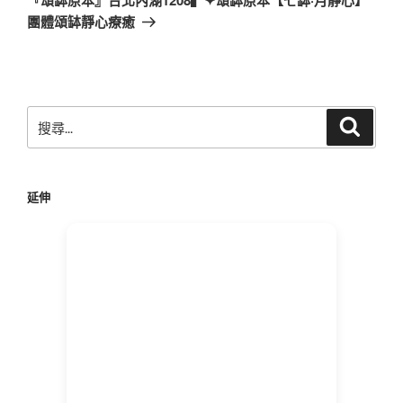
篇
團體頌缽靜心療癒
文
章
搜
搜
尋
尋
關
鍵
延伸
字: