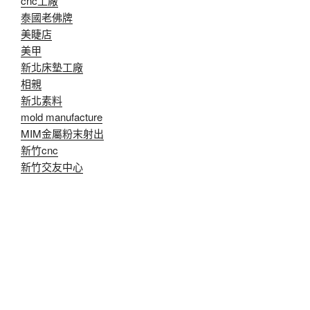
cnc工廠
泰國老佛牌
美睫店
美甲
新北床墊工廠
相親
新北素料
mold manufacture
MIM金屬粉末射出
新竹cnc
新竹交友中心