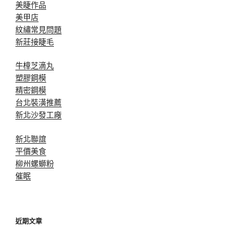
美睫作品
美甲店
紋繡常見問題
新莊接睫毛
牛樟芝滴丸
塑膠鋼模
精密鋼模
台北裝潢推薦
新北沙發工廠
新北聯誼
平價美食
柳州螺螄粉
催眠
近期文章