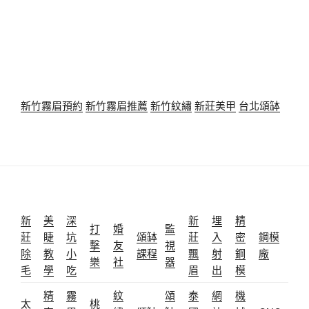
新竹霧眉預約
新竹霧眉推薦
新竹紋繡
新莊美甲
台北頌缽
新
美
深
新
埋
精
打
婚
監
莊
睫
坑
頌缽
莊
入
密
鋼模
擊
友
視
除
教
小
課程
飄
射
鋼
廠
樂
社
器
毛
學
吃
眉
出
模
精
霧
紋
頌
泰
網
機
太
桃