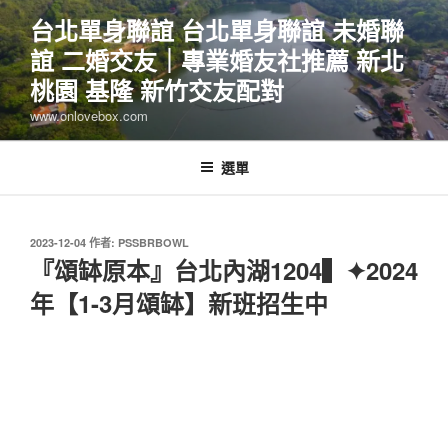
跳
台北單身聯誼 台北單身聯誼 未婚聯
至
誼 二婚交友｜專業婚友社推薦 新北
主
要
桃園 基隆 新竹交友配對
內
www.onlovebox.com
容
選單
發
2023-12-04
作者:
PSSBRBOWL
佈
『頌缽原本』台北內湖1204▍✦2024
於
年【1-3月頌缽】新班招生中