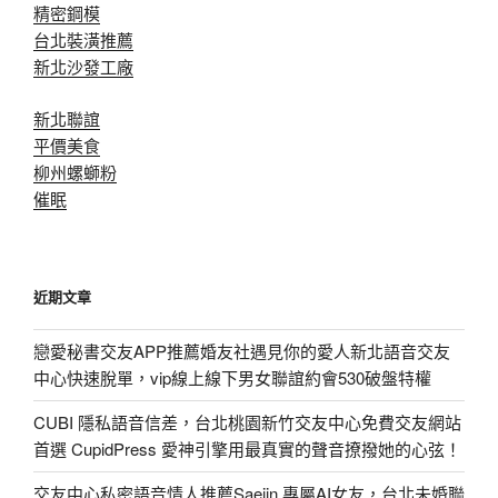
精密鋼模
台北裝潢推薦
新北沙發工廠
新北聯誼
平價美食
柳州螺螄粉
催眠
近期文章
戀愛秘書交友APP推薦婚友社遇見你的愛人新北語音交友
中心快速脫單，vip線上線下男女聯誼約會530破盤特權
CUBI 隱私語音信差，台北桃園新竹交友中心免費交友網站
首選 CupidPress 愛神引擎用最真實的聲音撩撥她的心弦！
交友中心私密語音情人推薦Saejin 專屬AI女友，台北未婚聯