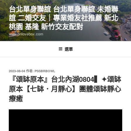
跳
台北單身聯誼 台北單身聯誼 未婚聯
至
誼 二婚交友｜專業婚友社推薦 新北
主
要
桃園 基隆 新竹交友配對
內
www.onlovebox.com
容
選單
發
2023-08-04
作者:
PSSBRBOWL
佈
『頌缽原本』台北內湖0804▍✦頌缽
於
原本【七缽．月靜心】團體頌缽靜心
療癒