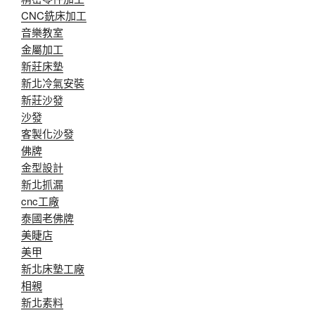
CNC銑床加工
音樂教室
金屬加工
新莊床墊
新北冷氣安裝
新莊沙發
沙發
客製化沙發
佛牌
金型設計
新北抓漏
cnc工廠
泰國老佛牌
美睫店
美甲
新北床墊工廠
相親
新北素料