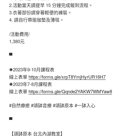
2.活動當天請提早 15 分鐘完成報到流程。
3.衣著部份請穿著輕便的褲裝。
4. 請自行帶瑜珈墊及薄毯。
/活動費用/
1,380元
▀
✺2023年9-10月課程表
線上表單
https://forms.gle/xrpT8YmjHyrUR16H7
✺2023年7-8月課程表
線上表單
https://forms.gle/Qqnde2YAKW7WMYaw8
#自然療癒
#頌缽音療
#頌缽原本
#一缽入心
▀
【頌缽原本 台北內湖教室】