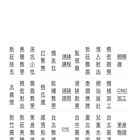
新
美
深
新
埋
精
打
婚
監
莊
睫
坑
頌缽
莊
入
密
鋼模
擊
友
視
除
教
小
課程
飄
射
鋼
廠
樂
社
器
毛
學
吃
眉
出
模
精
霧
紋
頌
泰
網
機
太
桃
密
眉
繡
頌缽
缽
國
站
械
CNC
歲
花
射
教
教
證照
創
佛
設
加
加工
燈
運
出
學
學
業
牌
計
工
新
新
單
感
台
台
臺
兒
台
竹
莊
身
情
北
中
北
童
北
單身
cnc
霧
美
聯
和
聯
霧
美
木
裝
聯誼
眉
睫
誼
合
誼
眉
甲
琴
潢