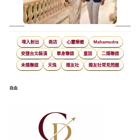
埋入射出
商店
心靈療癒
Mahamudra
安捷台北裝潢
單身聯誼
童話
二婚聯誼
未婚聯誼
天珠
婚友社
婚友社常見問題
自由