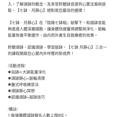
入，了解頌缽的概念，及享受聆聽缽音達到心靈沈澱與放
鬆，【七缽．月靜心】絕對是您最佳的選擇！
【七缽．月靜心】在『陰陽七缽組』敲擊下，和諧缽音能
夠直達人體深層細胞，讓身體快速獲得調整與淨化、脈輪
能量恢復平衡運作，由内而外產生自我療癒的效果。
聆聽頌缽、認識頌缽、學習敲缽，【七缽 月靜心】三合一
的課程開啟您心靈內外呼應的新視界！
/活動流程/
✱站缽➪大缽能量淨化
✱頌缽靜心+脈輪清理
✱腹式呼吸練習法
✱頌缽靜心冥想
✱認識頌缽+敲缽技巧
/備註/
1.每場團體頌缽報名人數上限8位。