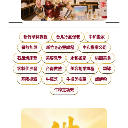
新竹頌缽課程
台北冷氣保養
中和搬家
餐飲加盟
新竹身心靈課程
中和搬家公司
石墨烯床墊
美容教學
永和搬家
桃園美食
客製化沙發
台南做臉
美容創業課程
頌缽
基隆抓漏
牛樟芝
牛樟芝推薦
螺螄粉
牛樟芝功效