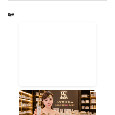
關
鍵
延伸
字: