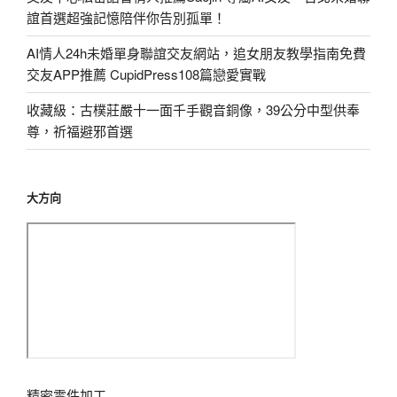
誼首選超強記憶陪伴你告別孤單！
AI情人24h未婚單身聯誼交友網站，追女朋友教學指南免費
交友APP推薦 CupidPress108篇戀愛實戰
收藏級：古樸莊嚴十一面千手觀音銅像，39公分中型供奉
尊，祈福避邪首選
大方向
精密零件加工