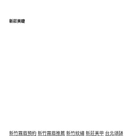
新莊美睫
新竹霧眉預約
新竹霧眉推薦
新竹紋繡
新莊美甲
台北頌缽