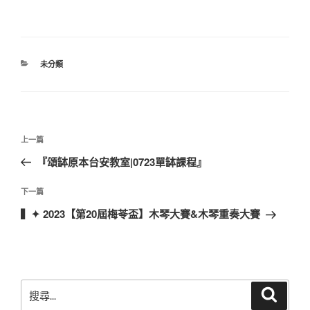
分
未分類
類
文
上
上一篇
章
一
『頌缽原本台安教室|0723單缽課程』
導
篇
覽
文
下
下一篇
章
一
▍✦ 2023【第20屆梅苓盃】木琴大賽&木琴重奏大賽
篇
文
章
搜
搜
尋
尋