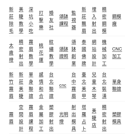
新
美
深
新
埋
精
打
婚
監
莊
睫
坑
頌缽
莊
入
密
鋼模
擊
友
視
除
教
小
課程
飄
射
鋼
廠
樂
社
器
毛
學
吃
眉
出
模
精
霧
紋
頌
泰
網
機
太
桃
密
眉
繡
頌缽
缽
國
站
械
CNC
歲
花
射
教
教
證照
創
佛
設
加
加工
燈
運
出
學
學
業
牌
計
工
新
新
單
感
台
台
臺
兒
台
竹
莊
身
情
北
中
北
童
北
單身
cnc
霧
美
聯
和
聯
霧
美
木
裝
聯誼
眉
睫
誼
合
誼
眉
甲
琴
潢
空
霧
金
塑
射
塔
精
美
霧
間
眉
屬
膠
光明
出
羅
密
塑膠
睫
眉
設
課
加
射
燈
模
占
射
模具
店
計
程
工
出
具
卜
出