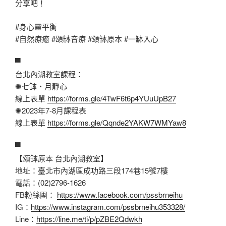
分享吧！
#身心靈平衡
#自然療癒
#頌缽音療
#頌缽原本
#一缽入心
▀
台北內湖教室課程：
✺七缽・月靜心
線上表單
https://forms.gle/4TwF6t6p4YUuUpB27
✺2023年7-8月課程表
線上表單
https://forms.gle/Qqnde2YAKW7WMYaw8
▀
【頌缽原本 台北內湖教室】
地址：臺北市內湖區成功路三段174巷15號7樓
電話：(02)2796-1626
FB粉絲團：
https://www.facebook.com/pssbrneihu
IG：
https://www.instagram.com/pssbrneihu353328/
Line：
https://line.me/ti/p/pZBE2Qdwkh