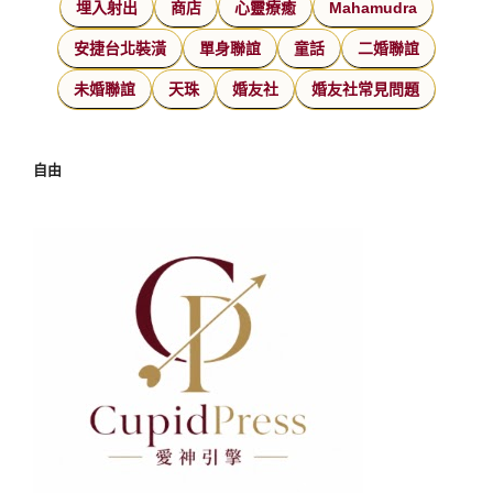
埋入射出
商店
心靈療癒
Mahamudra
安捷台北裝潢
單身聯誼
童話
二婚聯誼
未婚聯誼
天珠
婚友社
婚友社常見問題
自由