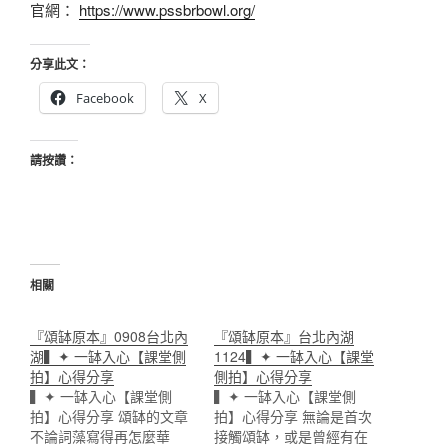
官網：
https://www.pssbrbowl.org/
分享此文：
Facebook
X
請按讚：
相關
『頌缽原本』0908台北內
『頌缽原本』台北內湖
湖▍✦ 一缽入心【課堂側
1124▍✦ 一缽入心【課堂
拍】心得分享
側拍】心得分享
▍✦ 一缽入心【課堂側
▍✦ 一缽入心【課堂側
拍】心得分享 頌缽的文章
拍】心得分享 無論是首次
不論詞藻寫得再怎麼華
接觸頌缽，或是曾經有在