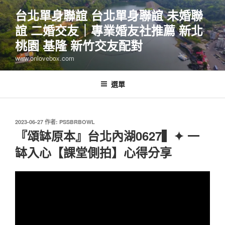
跳
台北單身聯誼 台北單身聯誼 未婚聯
至
誼 二婚交友｜專業婚友社推薦 新北
主
要
桃園 基隆 新竹交友配對
內
www.onlovebox.com
容
選單
發
2023-06-27
作者:
PSSBRBOWL
佈
『頌缽原本』台北內湖0627▍✦ 一
於
缽入心【課堂側拍】心得分享