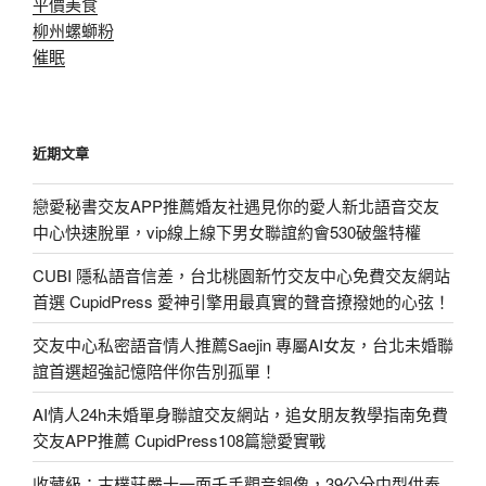
平價美食
柳州螺螄粉
催眠
近期文章
戀愛秘書交友APP推薦婚友社遇見你的愛人新北語音交友
中心快速脫單，vip線上線下男女聯誼約會530破盤特權
CUBI 隱私語音信差，台北桃園新竹交友中心免費交友網站
首選 CupidPress 愛神引擎用最真實的聲音撩撥她的心弦！
交友中心私密語音情人推薦Saejin 專屬AI女友，台北未婚聯
誼首選超強記憶陪伴你告別孤單！
AI情人24h未婚單身聯誼交友網站，追女朋友教學指南免費
交友APP推薦 CupidPress108篇戀愛實戰
收藏級：古樸莊嚴十一面千手觀音銅像，39公分中型供奉