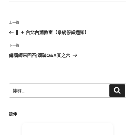
文
上
上一篇
章
一
▍✦ 台北內湖教室【系統停課通知】
導
篇
覽
文
下
下一篇
章
一
總講師來回答|頌缽Q&A其之六
篇
文
章
搜
搜
尋
尋
關
鍵
延伸
字: