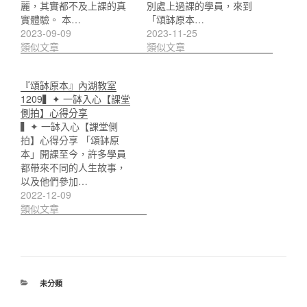
麗，其實都不及上課的真
別處上過課的學員，來到
實體驗。 本…
「頌缽原本…
2023-09-09
2023-11-25
類似文章
類似文章
『頌缽原本』內湖教室
1209▍✦ 一缽入心【課堂
側拍】心得分享
▍✦ 一缽入心【課堂側
拍】心得分享 「頌缽原
本」開課至今，許多學員
都帶來不同的人生故事，
以及他們參加…
2022-12-09
類似文章
分
未分類
類