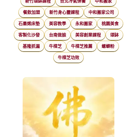
新竹頌缽課程
台北冷氣保養
中和搬家
餐飲加盟
新竹身心靈課程
中和搬家公司
石墨烯床墊
美容教學
永和搬家
桃園美食
客製化沙發
台南做臉
美容創業課程
頌缽
基隆抓漏
牛樟芝
牛樟芝推薦
螺螄粉
牛樟芝功效