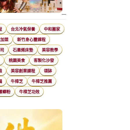
程
台北冷氣保養
中和搬家
飲加盟
新竹身心靈課程
公司
石墨烯床墊
美容教學
家
桃園美食
客製化沙發
臉
美容創業課程
頌缽
漏
牛樟芝
牛樟芝推薦
螺螄粉
牛樟芝功效