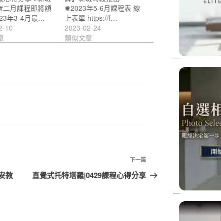
 #二月課程即將額
✺2023年5-6月課程表 線
023年3-4月最…
上表單 https://f…
2-10
2023-02-24
章
類似文章
下
下一篇
一
安教
直覺式托特塔羅|0429課程心得分享
篇
文
章