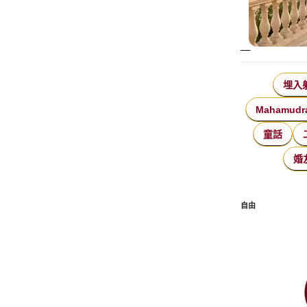
埋入
Mahamudr
童話
婚
自由