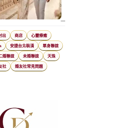
射出
商店
心靈療癒
a
安捷台北裝潢
單身聯誼
二婚聯誼
未婚聯誼
天珠
友社
婚友社常見問題