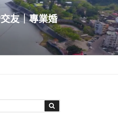
婚交友｜專業婚
搜
尋