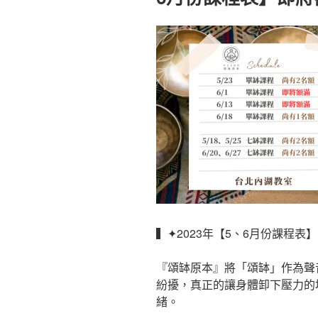
▍✦2023年【5、6月份課程表
『頌缽原本』將「頌缽」作為聲
紛擾，真正的讓身體卸下壓力的
緒。