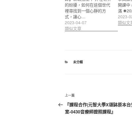
的紛擾，如何在這個世代
開課中
裡尋找到一個心靜的方
滿 ✺2
式，讓心…
2023-0
2023-04-07
類似文
類似文章
分
未分類
類
文
上
上一篇
章
一
『課程合作|元智大學X頌缽原本台
篇
室-0430音療師證照課程』
導
文
覽
章