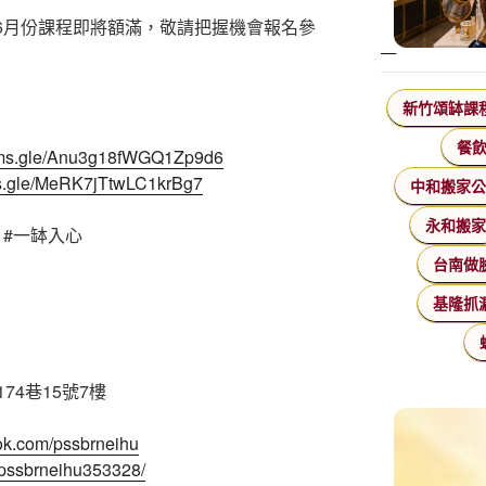
、6月份課程即將額滿，敬請把握機會報名參
新竹頌缽課
餐
orms.gle/Anu3g18fWGQ1Zp9d6
rms.gle/MeRK7jTtwLC1krBg7
中和搬家
永和搬
#一缽入心
台南做
基隆抓
4巷15號7樓
ok.com/pssbrneihu
/pssbrneihu353328/