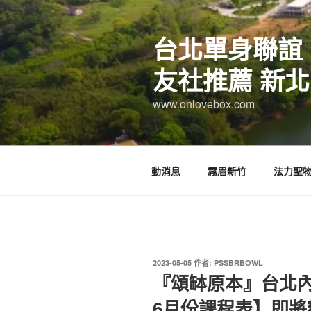
跳
至
台北單身聯誼
主
要
友社推薦 新北
內
容
www.onlovebox.com
動消息
霧眉新竹
法力聖
發
2023-05-05
作者:
PSSBRBOWL
佈
『頌缽原本』台北內湖
於
6月份課程表】即將