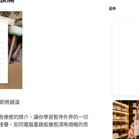
鍵
字:
延伸
】即將額滿
音療癒的媒介，讓你學習暫停外界的一切
堆疊，如同電腦重啟般擁抱清晰順暢的思