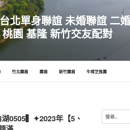
 台北單身聯誼 未婚聯誼 二
 桃園 基隆 新竹交友配對
物
竹北霧眉
霧眉
新竹霧眉
牛樟芝推薦
搜
0505▍✦2023年【5、
尋
關
額滿