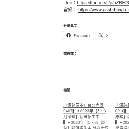
Line：
https://line.me/ti/p/pZB
官網：
https://www.pssbrbowl.or
分享此文：
Facebook
X
請按讚：
相關
『頌缽原本』台北內湖
『頌缽
0407▍✦2023年【5、6
0210
月頌缽】新班招生中
原本】
▍✦2023年【5、6月頌
▍✦20
缽】新班招生中 外在世界
學員課