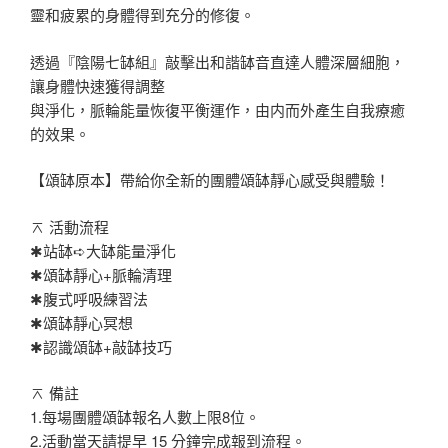
靈和疲累的身體得到充分的修復。
透過『陰陽七缽組』敲擊出和諧缽音直達人體深層細胞，
讓身體快速獲得調整
與淨化，脈輪能量恢復平衡運作，由内而外產生自我療癒
的效果。
【頌缽原本】帶給你全新的團體頌缽靜心感受與體驗！
⌅ 活動流程
✱站缽➪大缽能量淨化
✱頌缽靜心+脈輪清理
✱腹式呼吸練習法
✱頌缽靜心冥想
✱認識頌缽+敲缽技巧
⌅ 備註
1.每場團體頌缽報名人數上限8位。
2.活動當天請提早 15 分鐘完成報到流程。