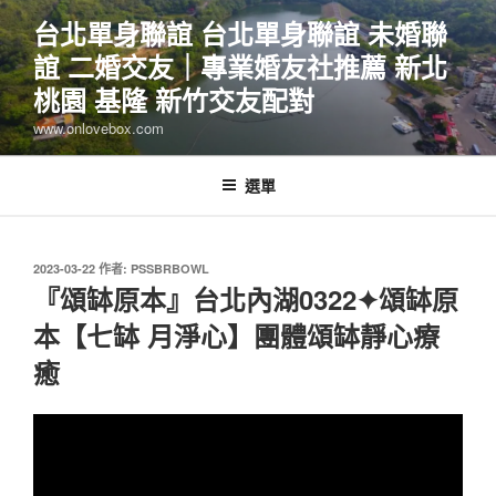
跳
台北單身聯誼 台北單身聯誼 未婚聯
至
誼 二婚交友｜專業婚友社推薦 新北
主
要
桃園 基隆 新竹交友配對
內
www.onlovebox.com
容
選單
發
2023-03-22
作者:
PSSBRBOWL
佈
『頌缽原本』台北內湖0322✦頌缽原
於
本【七缽 月淨心】團體頌缽靜心療
癒