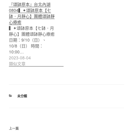
『頌缽原本』台北內湖
0804▍✦頌缽原本【七
缽．月靜心】團體頌缽靜
心療癒
▍✦頌缽原本【七缽．月
靜心】團體頌缽靜心療癒
日期：9/10（日）、
10/8（日） 時間：
10:00…
2023-08-04
類似文章
分
未分類
類
文
上
上一篇