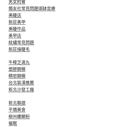
男女約會
婚友社常見問題
頌缽音療
美睫店
新莊美甲
美睫作品
美甲店
紋繡常見問題
新莊接睫毛
牛樟芝滴丸
塑膠鋼模
精密鋼模
台北裝潢推薦
新北沙發工廠
新北聯誼
平價美食
柳州螺螄粉
催眠