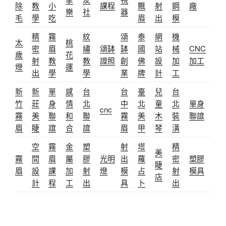
除
教
小
課程
飄
射
鋼
廠
樂
社
器
毛
學
吃
眉
出
模
精
霧
紋
頌
泰
網
機
太
桃
密
眉
繡
頌缽
缽
國
站
械
CNC
歲
花
射
教
教
證照
創
佛
設
加
加工
燈
運
出
學
學
業
牌
計
工
新
新
單
感
台
台
臺
兒
台
竹
莊
身
情
北
中
北
童
北
單身
cnc
霧
美
聯
和
聯
霧
美
木
裝
聯誼
眉
睫
誼
合
誼
眉
甲
琴
潢
空
霧
金
塑
射
塔
精
美
霧
間
眉
屬
膠
光明
出
羅
密
塑膠
睫
眉
設
課
加
射
燈
模
占
射
模具
店
計
程
工
出
具
卜
出