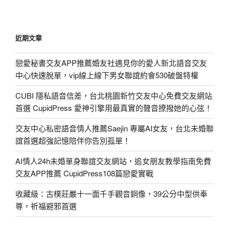
近期文章
戀愛秘書交友APP推薦婚友社遇見你的愛人新北語音交友
中心快速脫單，vip線上線下男女聯誼約會530破盤特權
CUBI 隱私語音信差，台北桃園新竹交友中心免費交友網站
首選 CupidPress 愛神引擎用最真實的聲音撩撥她的心弦！
交友中心私密語音情人推薦Saejin 專屬AI女友，台北未婚聯
誼首選超強記憶陪伴你告別孤單！
AI情人24h未婚單身聯誼交友網站，追女朋友教學指南免費
交友APP推薦 CupidPress108篇戀愛實戰
收藏級：古樸莊嚴十一面千手觀音銅像，39公分中型供奉
尊，祈福避邪首選