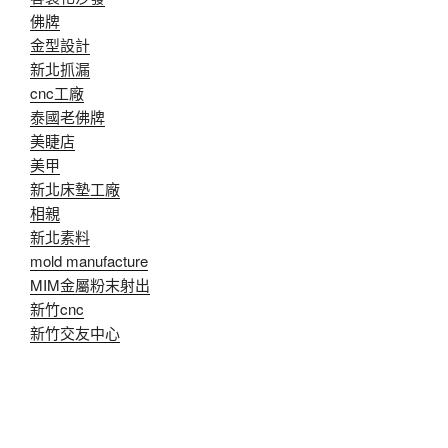
佛牌
金型設計
新北抓漏
cnc工廠
泰國老佛牌
美睫店
美甲
新北床墊工廠
相親
新北素料
mold manufacture
MIM金屬粉末射出
新竹cnc
新竹交友中心