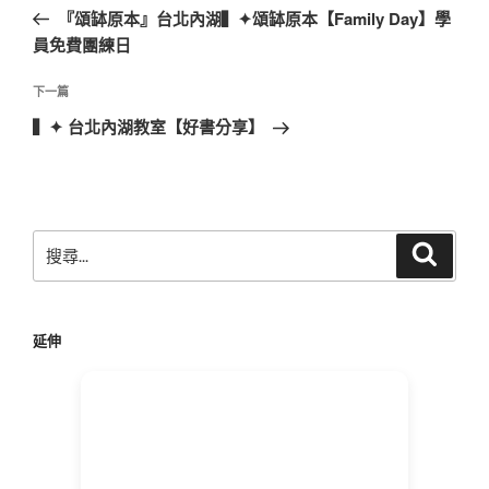
章
一
『頌缽原本』台北內湖▍✦頌缽原本【Family Day】學
導
篇
員免費團練日
覽
文
章
下
下一篇
一
▍✦ 台北內湖教室【好書分享】
篇
文
章
搜
搜
尋
尋
關
鍵
延伸
字: