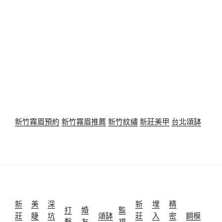
新竹霧眉預約
新竹霧眉推薦
新竹紋繡
新莊美甲
台北頌缽
新
美
深
新
埋
精
打
婚
監
莊
睫
坑
頌缽
莊
入
密
鋼模
擊
友
視