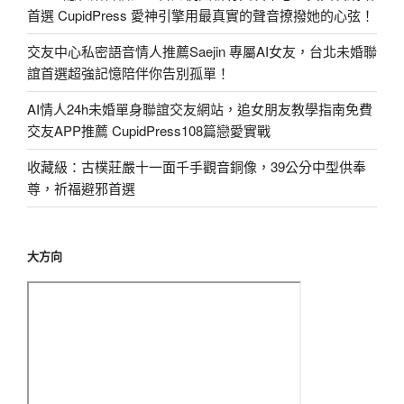
首選 CupidPress 愛神引擎用最真實的聲音撩撥她的心弦！
交友中心私密語音情人推薦Saejin 專屬AI女友，台北未婚聯
誼首選超強記憶陪伴你告別孤單！
AI情人24h未婚單身聯誼交友網站，追女朋友教學指南免費
交友APP推薦 CupidPress108篇戀愛實戰
收藏級：古樸莊嚴十一面千手觀音銅像，39公分中型供奉
尊，祈福避邪首選
大方向