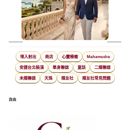
埋入射出
商店
心靈療癒
Mahamudra
安捷台北裝潢
單身聯誼
童話
二婚聯誼
未婚聯誼
天珠
婚友社
婚友社常見問題
自由