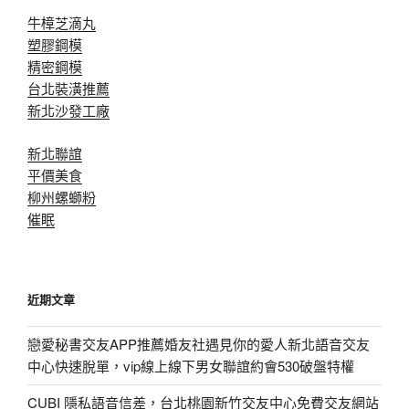
牛樟芝滴丸
塑膠鋼模
精密鋼模
台北裝潢推薦
新北沙發工廠
新北聯誼
平價美食
柳州螺螄粉
催眠
近期文章
戀愛秘書交友APP推薦婚友社遇見你的愛人新北語音交友
中心快速脫單，vip線上線下男女聯誼約會530破盤特權
CUBI 隱私語音信差，台北桃園新竹交友中心免費交友網站