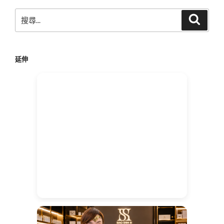
搜
搜
尋
尋
關
鍵
延伸
字: