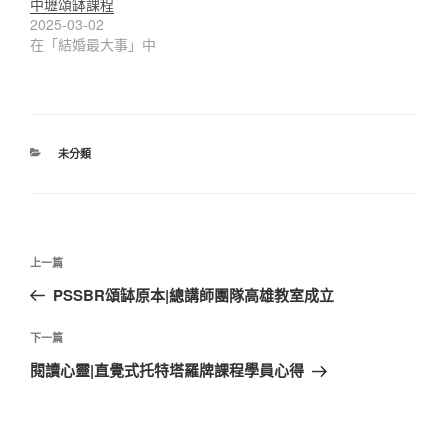
中壢頌缽課程
2025-03-02
在「結婚最大事」中
分
未分類
類
文
上
上一篇
章
一
PSSBR頌缽原本|總講師團隊高雄教室成立
導
篇
覽
文
下
下一篇
章
一
閱讀心靈|直覺式托特塔羅牌課程學員心得
篇
文
章