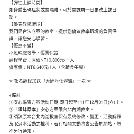
【彈性上課時間】
如身體出現症狀或需隔離，可於開課前一日更改上課日
期。
【優質教學環境】
我們是合法立案的教室，提供您優質教學環境的負責保
證，讓您安心學習。
【優惠不變】
小班精緻教學，優質保證
課程學費：原價NT10,800元/一人
優惠價：NT8,640元/1人（含蔬食午餐）
✯ 報名課程加送『大缽淨化體驗』一次 ✯
※備註
①安心學習方案活動日期:即日起至111年12月31日(六)止。
②『頌缽原本』安心方案限台北內湖教室。
③頌缽原本台北內湖教室保有最終修改、變更、活動解釋
及取消本活動之權利，若有相關異動將會公告於網站，恕
不另行通知。