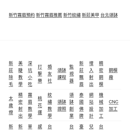
新竹霧眉預約
新竹霧眉推薦
新竹紋繡
新莊美甲
台北頌缽
新
美
深
新
埋
精
打
婚
監
莊
睫
坑
頌缽
莊
入
密
鋼模
擊
友
視
除
教
小
課程
飄
射
鋼
廠
樂
社
器
毛
學
吃
眉
出
模
精
霧
紋
頌
泰
網
機
太
桃
密
眉
繡
頌缽
缽
國
站
械
CNC
歲
花
射
教
教
證照
創
佛
設
加
加工
燈
運
出
學
學
業
牌
計
工
新
新
單
感
台
台
臺
兒
台