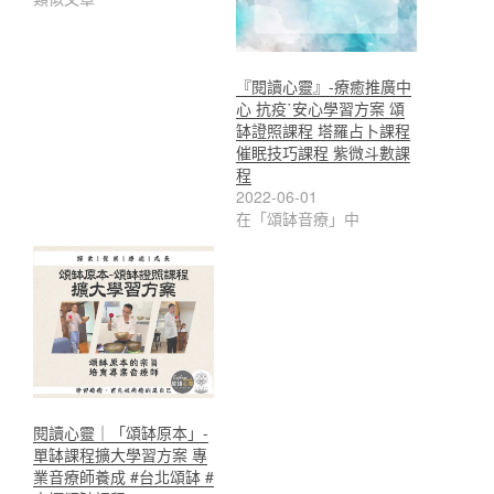
『閱讀心靈』-療癒推廣中
心 抗疫˙安心學習方案 頌
缽證照課程 塔羅占卜課程
催眠技巧課程 紫微斗數課
程
2022-06-01
在「頌缽音療」中
閱讀心靈｜「頌缽原本」-
單缽課程擴大學習方案 專
業音療師養成 #台北頌缽 #