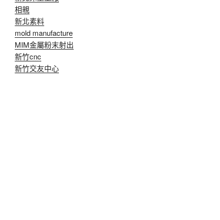
相親
新北素料
mold manufacture
MIM金屬粉末射出
新竹cnc
新竹交友中心