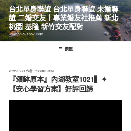
跳
台北單身聯誼 台北單身聯誼 未婚聯
至
誼 二婚交友｜專業婚友社推薦 新北
主
要
桃園 基隆 新竹交友配對
內
www.onlovebox.com
容
選單
發
2022-10-21
作者:
PSSBRBOWL
佈
『頌缽原本』內湖教室1021▍✦
於
【安心學習方案】好評回歸