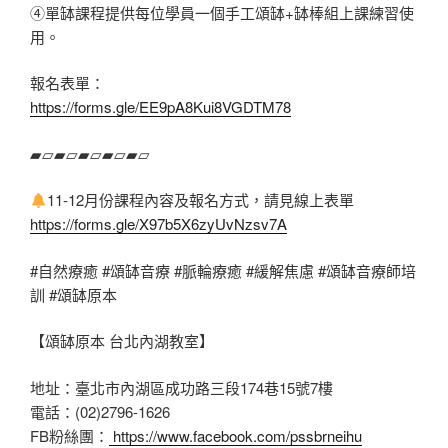
④單缽課程提供每位學員一個手工頌缽+缽棒組上課練習使
用。
報名表單：
https://forms.gle/EE9pA8Kui8VGDTM78
▰▱▰▱▰▱▰▱▰▱
11-12月份課程內容及報名方式，請見線上表單
https://forms.gle/X97b5X6zyUvNzsv7A
#自然療癒
#頌缽音療
#脈輪療癒
#緩解焦慮
#頌缽音療師培
訓
#頌缽原本
【頌缽原本 台北內湖教室】
地址：臺北市內湖區成功路三段174巷15號7樓
電話：(02)2796-1626
FB粉絲團：
https://www.facebook.com/pssbrneihu