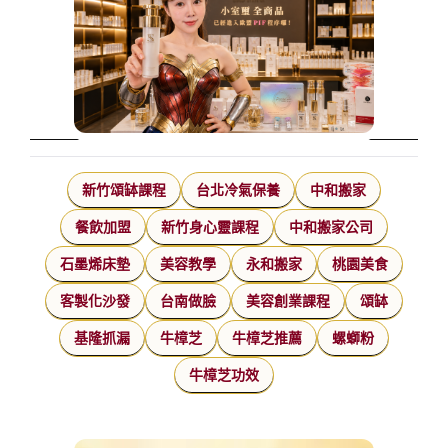
新竹頌缽課程
台北冷氣保養
中和搬家
餐飲加盟
新竹身心靈課程
中和搬家公司
石墨烯床墊
美容教學
永和搬家
桃園美食
客製化沙發
台南做臉
美容創業課程
頌缽
基隆抓漏
牛樟芝
牛樟芝推薦
螺螄粉
牛樟芝功效