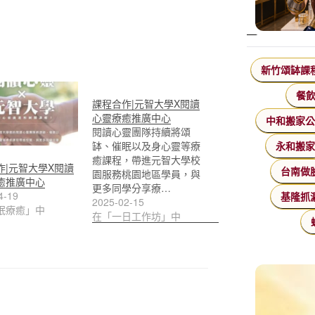
新竹頌缽課
餐
課程合作|元智大學X閱讀
心靈療癒推廣中心
中和搬家
閱讀心靈團隊持續將頌
缽、催眠以及身心靈等療
永和搬
癒課程，帶進元智大學校
作|元智大學X閱讀
台南做
園服務桃園地區學員，與
癒推廣中心
更多同學分享療…
4-19
基隆抓
2025-02-15
眠療癒」中
在「一日工作坊」中