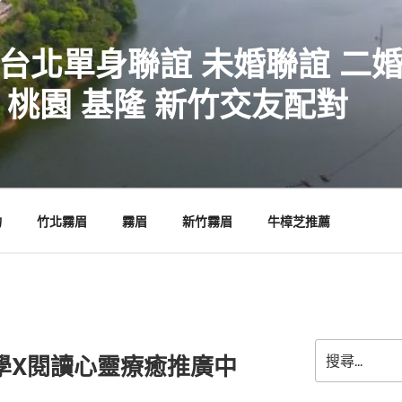
 台北單身聯誼 未婚聯誼 二
 桃園 基隆 新竹交友配對
物
竹北霧眉
霧眉
新竹霧眉
牛樟芝推薦
搜
學X閱讀心靈療癒推廣中
尋
關