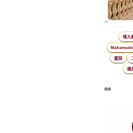
埋入
Mahamudr
童話
婚
自由