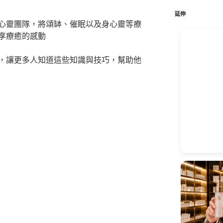
鍵
字:
延伸
心靈團隊，將頌缽、催眠以及身心靈等療
享療癒的感動
，讓更多人知道這些知識與技巧，幫助他