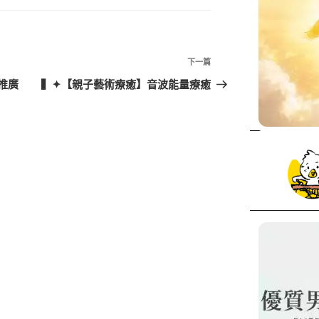
下
下一篇
一
推廣
▍✦【親子藝術療癒】音波能量療癒
篇
文
章