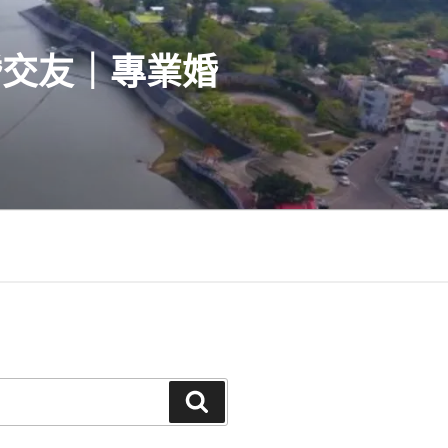
婚交友｜專業婚
搜
尋