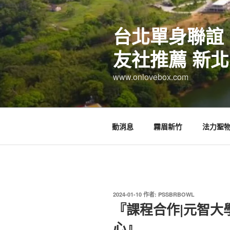
跳
至
台北單身聯誼
主
要
友社推薦 新北
內
容
www.onlovebox.com
動消息
霧眉新竹
法力聖
發
2024-01-10
作者:
PSSBRBOWL
佈
『課程合作|元智大
於
心』