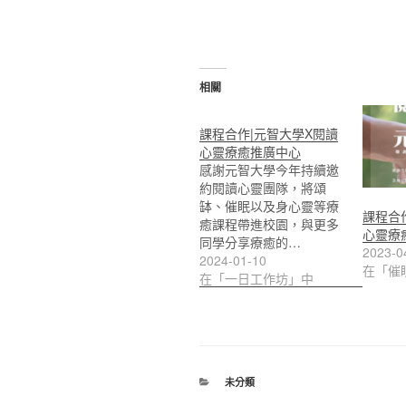
相關
課程合作|元智大學X閱讀
心靈療癒推廣中心
感謝元智大學今年持續邀
約閱讀心靈團隊，將頌
缽、催眠以及身心靈等療
課程合
癒課程帶進校園，與更多
心靈療
同學分享療癒的…
2023-0
2024-01-10
在「催
在「一日工作坊」中
分
未分類
類