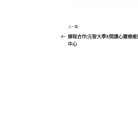
文
上
上一篇
章
一
課程合作|元智大學X閱讀心靈療癒
篇
中心
導
文
覽
章