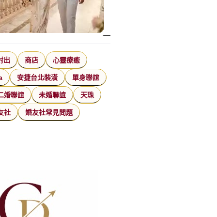
射出
商店
心靈療癒
a
安捷台北裝潢
單身聯誼
二婚聯誼
未婚聯誼
天珠
友社
婚友社常見問題