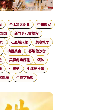
程
台北冷氣保養
中和搬家
飲加盟
新竹身心靈課程
公司
石墨烯床墊
美容教學
家
桃園美食
客製化沙發
臉
美容創業課程
頌缽
漏
牛樟芝
牛樟芝推薦
螺螄粉
牛樟芝功效